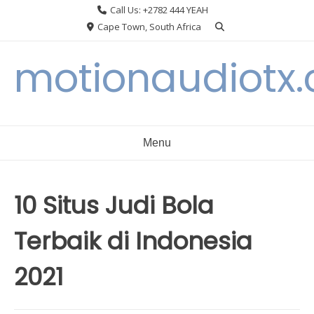
Skip
Call Us: +2782 444 YEAH
to
Cape Town, South Africa
content
motionaudiotx
Menu
10 Situs Judi Bola
Terbaik di Indonesia
2021