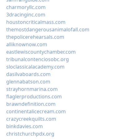
charmoryllc.com
3dracinginc.com
houstoncriticalmass.com
themostdangerousanimalofall.com
thepolicerehearsals.com
alliknownow.com
eastlewiscountychamber.com
tribunalcontenciosobc.org
sloclassicalacademy.com
dasilvaboards.com
glennabatson.com
strayhornmarina.com
flaglerproductions.com
brawndefinition.com
continentalicecream.com
crazycreekquilts.com
binkdavies.com
christchurchpdx.org