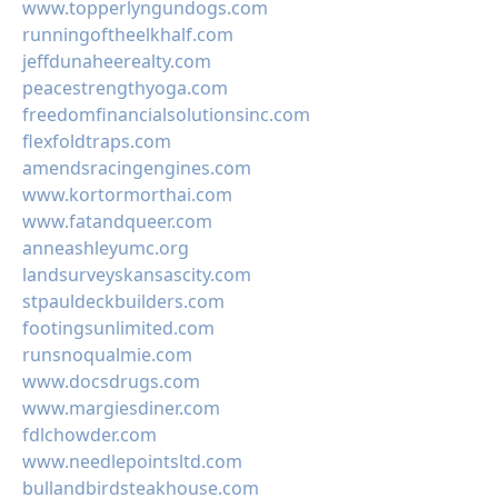
www.topperlyngundogs.com
runningoftheelkhalf.com
jeffdunaheerealty.com
peacestrengthyoga.com
freedomfinancialsolutionsinc.com
flexfoldtraps.com
amendsracingengines.com
www.kortormorthai.com
www.fatandqueer.com
anneashleyumc.org
landsurveyskansascity.com
stpauldeckbuilders.com
footingsunlimited.com
runsnoqualmie.com
www.docsdrugs.com
www.margiesdiner.com
fdlchowder.com
www.needlepointsltd.com
bullandbirdsteakhouse.com