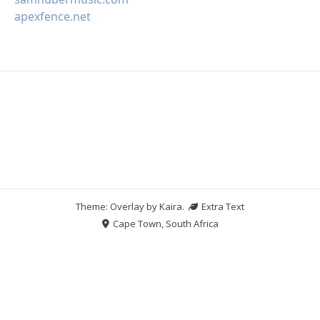
apexfence.net
Theme: Overlay by
Kaira
.
Extra Text
Cape Town, South Africa