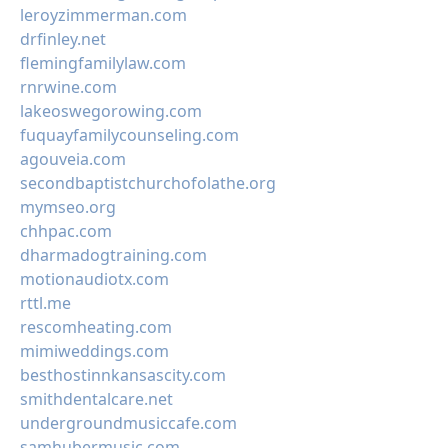
leroyzimmerman.com
drfinley.net
flemingfamilylaw.com
rnrwine.com
lakeoswegorowing.com
fuquayfamilycounseling.com
agouveia.com
secondbaptistchurchofolathe.org
mymseo.org
chhpac.com
dharmadogtraining.com
motionaudiotx.com
rttl.me
rescomheating.com
mimiweddings.com
besthostinnkansascity.com
smithdentalcare.net
undergroundmusiccafe.com
samhubermusic.com