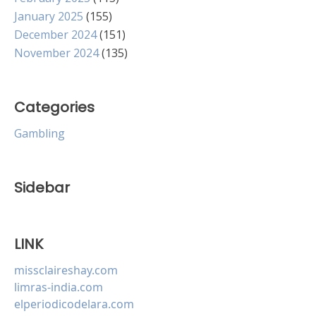
January 2025
(155)
December 2024
(151)
November 2024
(135)
Categories
Gambling
Sidebar
LINK
missclaireshay.com
limras-india.com
elperiodicodelara.com