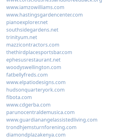
www.iamzowilliams.com
www.hastingsgardencenter.com
pianoexplorer.net
southsidegardens.net
trinityum.net
mazzicontractors.com
thethirdplacesportsbar.com
ephesusrestaurant.net
woodyswellington.com
fatbellyfreds.com
www.elpatiodesigns.com
hudsonquarteryork.com
fibota.com
www.cdgerba.com
parunocentraldemusica.com
www.guardianangelassistedliving.com
trondhjemsturnforening.com
diamondplazakenya.com