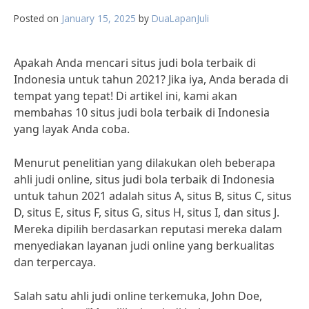
Posted on
January 15, 2025
by
DuaLapanJuli
Apakah Anda mencari situs judi bola terbaik di
Indonesia untuk tahun 2021? Jika iya, Anda berada di
tempat yang tepat! Di artikel ini, kami akan
membahas 10 situs judi bola terbaik di Indonesia
yang layak Anda coba.
Menurut penelitian yang dilakukan oleh beberapa
ahli judi online, situs judi bola terbaik di Indonesia
untuk tahun 2021 adalah situs A, situs B, situs C, situs
D, situs E, situs F, situs G, situs H, situs I, dan situs J.
Mereka dipilih berdasarkan reputasi mereka dalam
menyediakan layanan judi online yang berkualitas
dan terpercaya.
Salah satu ahli judi online terkemuka, John Doe,