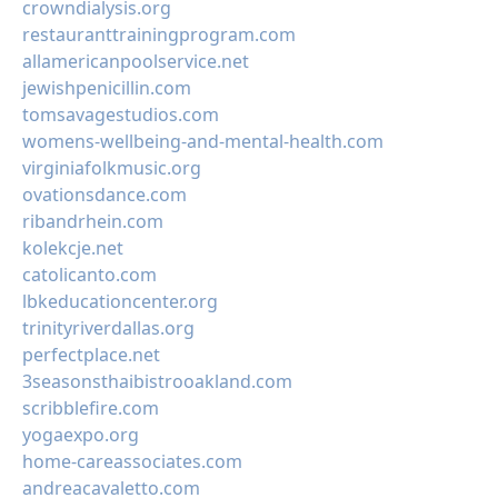
crowndialysis.org
restauranttrainingprogram.com
allamericanpoolservice.net
jewishpenicillin.com
tomsavagestudios.com
womens-wellbeing-and-mental-health.com
virginiafolkmusic.org
ovationsdance.com
ribandrhein.com
kolekcje.net
catolicanto.com
lbkeducationcenter.org
trinityriverdallas.org
perfectplace.net
3seasonsthaibistrooakland.com
scribblefire.com
yogaexpo.org
home-careassociates.com
andreacavaletto.com