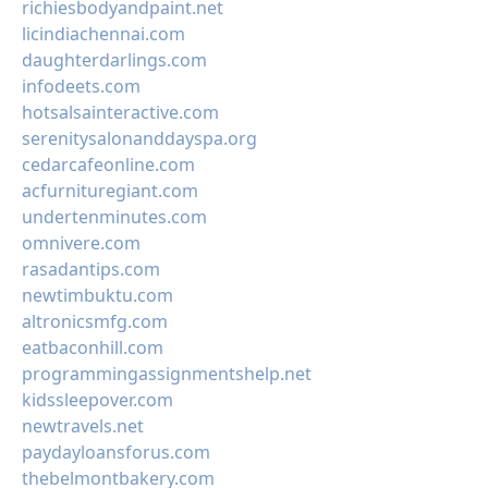
richiesbodyandpaint.net
licindiachennai.com
daughterdarlings.com
infodeets.com
hotsalsainteractive.com
serenitysalonanddayspa.org
cedarcafeonline.com
acfurnituregiant.com
undertenminutes.com
omnivere.com
rasadantips.com
newtimbuktu.com
altronicsmfg.com
eatbaconhill.com
programmingassignmentshelp.net
kidssleepover.com
newtravels.net
paydayloansforus.com
thebelmontbakery.com