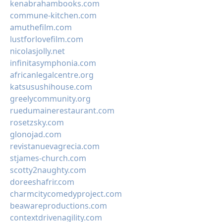
kenabrahambooks.com
commune-kitchen.com
amuthefilm.com
lustforlovefilm.com
nicolasjolly.net
infinitasymphonia.com
africanlegalcentre.org
katsusushihouse.com
greelycommunity.org
ruedumainerestaurant.com
rosetzsky.com
glonojad.com
revistanuevagrecia.com
stjames-church.com
scotty2naughty.com
doreeshafrir.com
charmcitycomedyproject.com
beawareproductions.com
contextdrivenagility.com