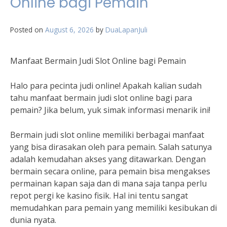
Online bagi Pemain
Posted on
August 6, 2026
by
DuaLapanJuli
Manfaat Bermain Judi Slot Online bagi Pemain
Halo para pecinta judi online! Apakah kalian sudah
tahu manfaat bermain judi slot online bagi para
pemain? Jika belum, yuk simak informasi menarik ini!
Bermain judi slot online memiliki berbagai manfaat
yang bisa dirasakan oleh para pemain. Salah satunya
adalah kemudahan akses yang ditawarkan. Dengan
bermain secara online, para pemain bisa mengakses
permainan kapan saja dan di mana saja tanpa perlu
repot pergi ke kasino fisik. Hal ini tentu sangat
memudahkan para pemain yang memiliki kesibukan di
dunia nyata.