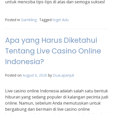
untuk mencoba tips-tips di atas dan semoga sukses!
Posted in
Gambling
Tagged
togel dulu
Apa yang Harus Diketahui
Tentang Live Casino Online
Indonesia?
Posted on
August 6, 2026
by
DuaLapanJuli
Live casino online Indonesia adalah salah satu bentuk
hiburan yang sedang populer di kalangan pecinta judi
online. Namun, sebelum Anda memutuskan untuk
bergabung dan bermain di live casino online