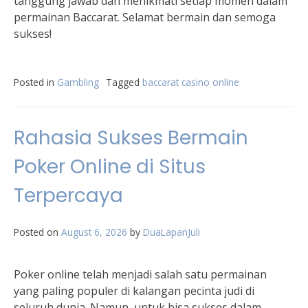
tanggung jawab dan menikmati setiap momen dalam
permainan Baccarat. Selamat bermain dan semoga
sukses!
Posted in
Gambling
Tagged
baccarat casino online
Rahasia Sukses Bermain
Poker Online di Situs
Terpercaya
Posted on
August 6, 2026
by
DuaLapanJuli
Poker online telah menjadi salah satu permainan
yang paling populer di kalangan pecinta judi di
seluruh dunia. Namun, untuk bisa sukses dalam