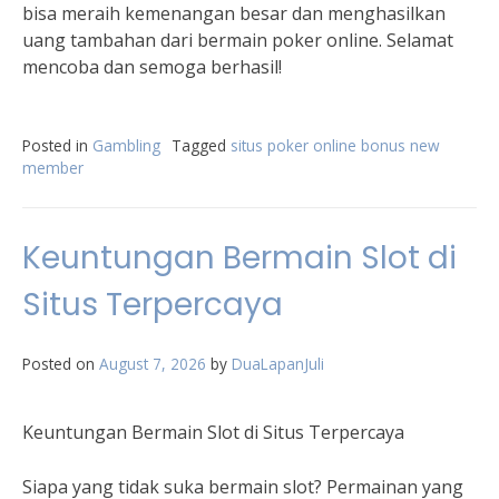
bisa meraih kemenangan besar dan menghasilkan
uang tambahan dari bermain poker online. Selamat
mencoba dan semoga berhasil!
Posted in
Gambling
Tagged
situs poker online bonus new
member
Keuntungan Bermain Slot di
Situs Terpercaya
Posted on
August 7, 2026
by
DuaLapanJuli
Keuntungan Bermain Slot di Situs Terpercaya
Siapa yang tidak suka bermain slot? Permainan yang