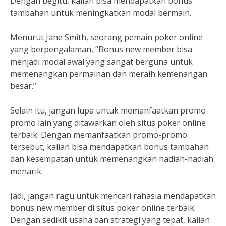
Dengan begitu, kalian bisa mendapatkan bonus
tambahan untuk meningkatkan modal bermain.
Menurut Jane Smith, seorang pemain poker online
yang berpengalaman, “Bonus new member bisa
menjadi modal awal yang sangat berguna untuk
memenangkan permainan dan meraih kemenangan
besar.”
Selain itu, jangan lupa untuk memanfaatkan promo-
promo lain yang ditawarkan oleh situs poker online
terbaik. Dengan memanfaatkan promo-promo
tersebut, kalian bisa mendapatkan bonus tambahan
dan kesempatan untuk memenangkan hadiah-hadiah
menarik.
Jadi, jangan ragu untuk mencari rahasia mendapatkan
bonus new member di situs poker online terbaik.
Dengan sedikit usaha dan strategi yang tepat, kalian