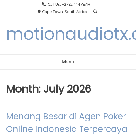
Skip
Call Us: +2782 444 YEAH
to
Cape Town, South Africa
content
motionaudiotx
Menu
Month:
July 2026
Menang Besar di Agen Poker
Online Indonesia Terpercaya