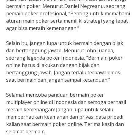
bermain poker. Menurut Daniel Negreanu, seorang
pemain poker profesional, “Penting untuk memahami
aturan main poker serta memiliki strategi yang tepat
agar bisa meraih kemenangan.”
Selain itu, jangan lupa untuk bermain dengan bijak
dan bertanggung jawab. Menurut John Juanda,
seorang legenda poker Indonesia, “Bermain poker
online harus dilakukan dengan bijak dan
bertanggung jawab. Jangan terlalu terbawa emosi
saat bermain dan jangan sampai kecanduan.”
Selamat mencoba panduan bermain poker
multiplayer online di Indonesia dan semoga berhasil
meraih kemenangan! Jangan lupa untuk selalu
memperhatikan keamanan dan privasi data pribadi
kalian saat bermain poker online. Terima kasih dan
selamat bermain!