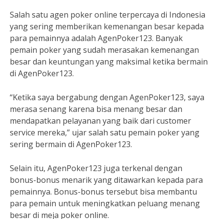
Salah satu agen poker online terpercaya di Indonesia
yang sering memberikan kemenangan besar kepada
para pemainnya adalah AgenPoker123. Banyak
pemain poker yang sudah merasakan kemenangan
besar dan keuntungan yang maksimal ketika bermain
di AgenPoker123.
“Ketika saya bergabung dengan AgenPoker123, saya
merasa senang karena bisa menang besar dan
mendapatkan pelayanan yang baik dari customer
service mereka,” ujar salah satu pemain poker yang
sering bermain di AgenPoker123.
Selain itu, AgenPoker123 juga terkenal dengan
bonus-bonus menarik yang ditawarkan kepada para
pemainnya. Bonus-bonus tersebut bisa membantu
para pemain untuk meningkatkan peluang menang
besar di meja poker online.