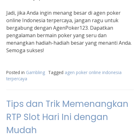
Jadi, jika Anda ingin menang besar di agen poker
online Indonesia terpercaya, jangan ragu untuk
bergabung dengan AgenPoker123. Dapatkan
pengalaman bermain poker yang seru dan
menangkan hadiah-hadiah besar yang menanti Anda.
Semoga sukses!
Posted in
Gambling
Tagged
agen poker online indonesia
terpercaya
Tips dan Trik Memenangkan
RTP Slot Hari Ini dengan
Mudah