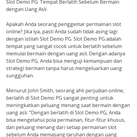
Slot Demo PG: Tempat Berlatih Sebelum Bermain
dengan Uang Asli
Apakah Anda seorang penggemar permainan slot
online? Jika iya, pasti Anda sudah tidak asing lagi
dengan istilah Slot Demo PG. Slot Demo PG adalah
tempat yang sangat cocok untuk berlatih sebelum
memulai bermain dengan uang asli. Dengan adanya
Slot Demo PG, Anda bisa menguji kemampuan dan
strategi bermain tanpa harus mengeluarkan uang
sungguhan.
Menurut John Smith, seorang ahli perjudian online,
berlatih di Slot Demo PG sangat penting untuk
meningkatkan peluang menang saat bermain dengan
uang asli. “Dengan berlatih di Slot Demo PG, Anda
bisa mengetahui pola permainan, fitur-fitur khusus,
dan peluang menang dari setiap permainan slot
sebelum Anda memasang taruhan dengan uang