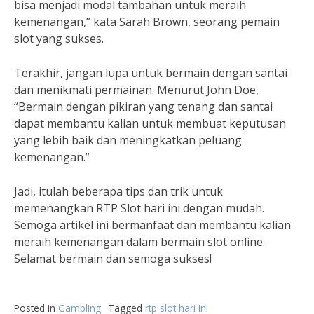
bisa menjadi modal tambahan untuk meraih
kemenangan,” kata Sarah Brown, seorang pemain
slot yang sukses.
Terakhir, jangan lupa untuk bermain dengan santai
dan menikmati permainan. Menurut John Doe,
“Bermain dengan pikiran yang tenang dan santai
dapat membantu kalian untuk membuat keputusan
yang lebih baik dan meningkatkan peluang
kemenangan.”
Jadi, itulah beberapa tips dan trik untuk
memenangkan RTP Slot hari ini dengan mudah.
Semoga artikel ini bermanfaat dan membantu kalian
meraih kemenangan dalam bermain slot online.
Selamat bermain dan semoga sukses!
Posted in
Gambling
Tagged
rtp slot hari ini