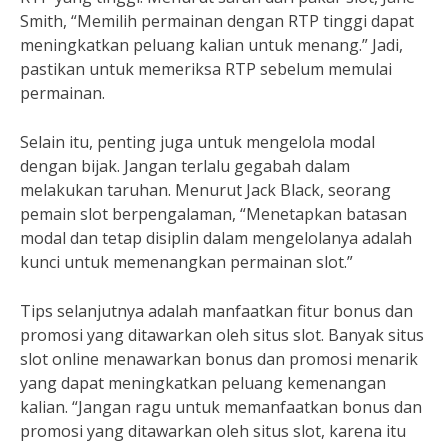
Smith, “Memilih permainan dengan RTP tinggi dapat
meningkatkan peluang kalian untuk menang.” Jadi,
pastikan untuk memeriksa RTP sebelum memulai
permainan.
Selain itu, penting juga untuk mengelola modal
dengan bijak. Jangan terlalu gegabah dalam
melakukan taruhan. Menurut Jack Black, seorang
pemain slot berpengalaman, “Menetapkan batasan
modal dan tetap disiplin dalam mengelolanya adalah
kunci untuk memenangkan permainan slot.”
Tips selanjutnya adalah manfaatkan fitur bonus dan
promosi yang ditawarkan oleh situs slot. Banyak situs
slot online menawarkan bonus dan promosi menarik
yang dapat meningkatkan peluang kemenangan
kalian. “Jangan ragu untuk memanfaatkan bonus dan
promosi yang ditawarkan oleh situs slot, karena itu