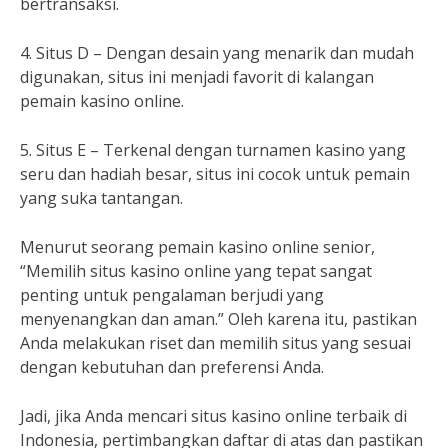
bertransaksi.
4. Situs D – Dengan desain yang menarik dan mudah
digunakan, situs ini menjadi favorit di kalangan
pemain kasino online.
5. Situs E – Terkenal dengan turnamen kasino yang
seru dan hadiah besar, situs ini cocok untuk pemain
yang suka tantangan.
Menurut seorang pemain kasino online senior,
“Memilih situs kasino online yang tepat sangat
penting untuk pengalaman berjudi yang
menyenangkan dan aman.” Oleh karena itu, pastikan
Anda melakukan riset dan memilih situs yang sesuai
dengan kebutuhan dan preferensi Anda.
Jadi, jika Anda mencari situs kasino online terbaik di
Indonesia, pertimbangkan daftar di atas dan pastikan