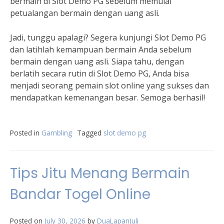
bermain di Slot Demo PG sebelum memulai
petualangan bermain dengan uang asli.
Jadi, tunggu apalagi? Segera kunjungi Slot Demo PG
dan latihlah kemampuan bermain Anda sebelum
bermain dengan uang asli. Siapa tahu, dengan
berlatih secara rutin di Slot Demo PG, Anda bisa
menjadi seorang pemain slot online yang sukses dan
mendapatkan kemenangan besar. Semoga berhasil!
Posted in
Gambling
Tagged
slot demo pg
Tips Jitu Menang Bermain
Bandar Togel Online
Posted on
July 30, 2026
by
DuaLapanJuli