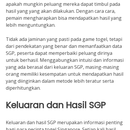
apakah mungkin peluang mereka dapat timbul pada
hasil yang yang akan dilakukan. Dengan cara cara,
pemain mengharapkan bisa mendapatkan hasil yang
lebih menguntungkan.
Tidak ada jaminan yang pasti pada game togel, tetapi
dari pendekatan yang benar dan memanfaatkan data
SGP, peserta dapat memperbaiki peluang dirinya
untuk berhasil. Menggabungkan intuisi dan informasi
yang ada berasal dari keluaran SGP, masing-masing
orang memiliki kesempatan untuk mendapatkan hasil
yang diinginkan dalam metode lebih teratur serta
diperhitungkan.
Keluaran dan Hasil SGP
Keluaran dan hasil SGP merupakan informasi penting
bagi para pecinta togel Singapore. Setiap kali hasil