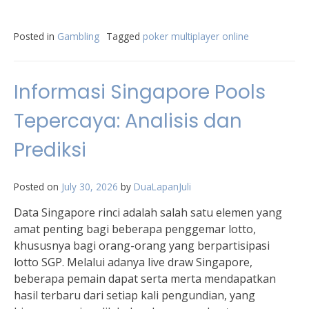
Posted in
Gambling
Tagged
poker multiplayer online
Informasi Singapore Pools
Tepercaya: Analisis dan
Prediksi
Posted on
July 30, 2026
by
DuaLapanJuli
Data Singapore rinci adalah salah satu elemen yang
amat penting bagi beberapa penggemar lotto,
khususnya bagi orang-orang yang berpartisipasi
lotto SGP. Melalui adanya live draw Singapore,
beberapa pemain dapat serta merta mendapatkan
hasil terbaru dari setiap kali pengundian, yang