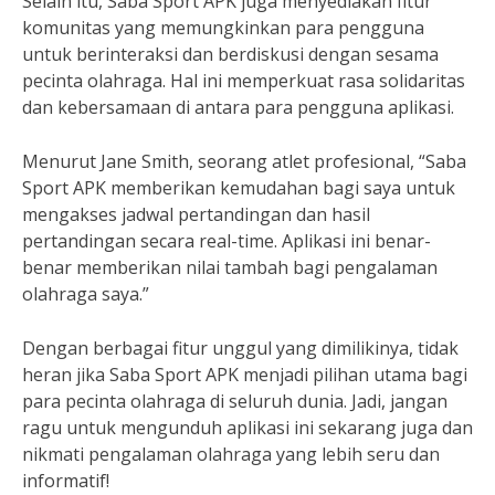
Selain itu, Saba Sport APK juga menyediakan fitur
komunitas yang memungkinkan para pengguna
untuk berinteraksi dan berdiskusi dengan sesama
pecinta olahraga. Hal ini memperkuat rasa solidaritas
dan kebersamaan di antara para pengguna aplikasi.
Menurut Jane Smith, seorang atlet profesional, “Saba
Sport APK memberikan kemudahan bagi saya untuk
mengakses jadwal pertandingan dan hasil
pertandingan secara real-time. Aplikasi ini benar-
benar memberikan nilai tambah bagi pengalaman
olahraga saya.”
Dengan berbagai fitur unggul yang dimilikinya, tidak
heran jika Saba Sport APK menjadi pilihan utama bagi
para pecinta olahraga di seluruh dunia. Jadi, jangan
ragu untuk mengunduh aplikasi ini sekarang juga dan
nikmati pengalaman olahraga yang lebih seru dan
informatif!