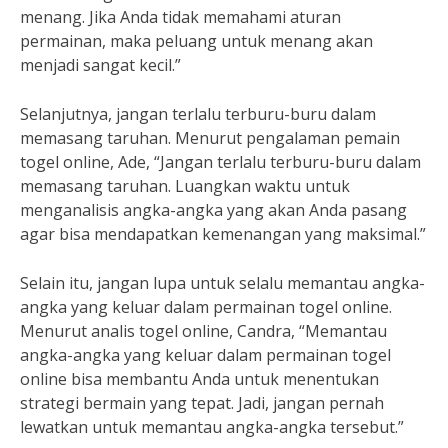
menang. Jika Anda tidak memahami aturan
permainan, maka peluang untuk menang akan
menjadi sangat kecil.”
Selanjutnya, jangan terlalu terburu-buru dalam
memasang taruhan. Menurut pengalaman pemain
togel online, Ade, “Jangan terlalu terburu-buru dalam
memasang taruhan. Luangkan waktu untuk
menganalisis angka-angka yang akan Anda pasang
agar bisa mendapatkan kemenangan yang maksimal.”
Selain itu, jangan lupa untuk selalu memantau angka-
angka yang keluar dalam permainan togel online.
Menurut analis togel online, Candra, “Memantau
angka-angka yang keluar dalam permainan togel
online bisa membantu Anda untuk menentukan
strategi bermain yang tepat. Jadi, jangan pernah
lewatkan untuk memantau angka-angka tersebut.”