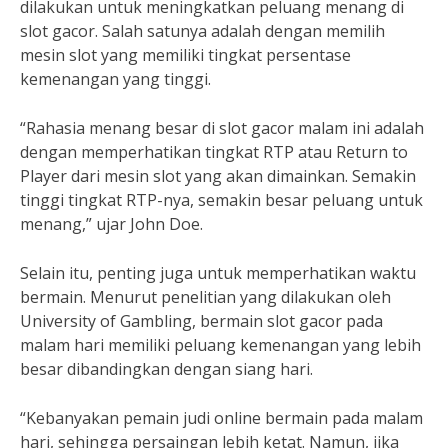
dilakukan untuk meningkatkan peluang menang di
slot gacor. Salah satunya adalah dengan memilih
mesin slot yang memiliki tingkat persentase
kemenangan yang tinggi.
“Rahasia menang besar di slot gacor malam ini adalah
dengan memperhatikan tingkat RTP atau Return to
Player dari mesin slot yang akan dimainkan. Semakin
tinggi tingkat RTP-nya, semakin besar peluang untuk
menang,” ujar John Doe.
Selain itu, penting juga untuk memperhatikan waktu
bermain. Menurut penelitian yang dilakukan oleh
University of Gambling, bermain slot gacor pada
malam hari memiliki peluang kemenangan yang lebih
besar dibandingkan dengan siang hari.
“Kebanyakan pemain judi online bermain pada malam
hari, sehingga persaingan lebih ketat. Namun, jika