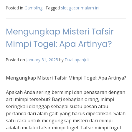
Posted in
Gambling
Tagged
slot gacor malam ini
Mengungkap Misteri Tafsir
Mimpi Togel: Apa Artinya?
Posted on
January 31, 2025
by
DuaLapanJuli
Mengungkap Misteri Tafsir Mimpi Togel: Apa Artinya?
Apakah Anda sering bermimpi dan penasaran dengan
arti mimpi tersebut? Bagi sebagian orang, mimpi
seringkali dianggap sebagai suatu pesan atau
pertanda dari alam gaib yang harus dipecahkan. Salah
satu cara untuk mengungkap misteri dari mimpi
adalah melalui tafsir mimpi togel. Tafsir mimpi togel