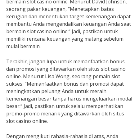
bermain slot casino online. Menurut David Johnson,
seorang pakar keuangan, “Menetapkan batas
kerugian dan menentukan target kemenangan dapat
membantu Anda mengendalikan keuangan Anda saat
bermain slot casino online.” Jadi, pastikan untuk
memiliki rencana keuangan yang matang sebelum
mulai bermain.
Terakhir, jangan lupa untuk memanfaatkan bonus
dan promosi yang ditawarkan oleh situs slot casino
online. Menurut Lisa Wong, seorang pemain slot
sukses, “Memanfaatkan bonus dan promosi dapat
meningkatkan peluang Anda untuk meraih
kemenangan besar tanpa harus mengeluarkan modal
besar.” Jadi, pastikan untuk selalu memperhatikan
promo-promo menarik yang ditawarkan oleh situs
slot casino online.
Dengan mengikuti rahasia-rahasia di atas, Anda