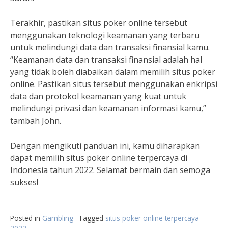
Terakhir, pastikan situs poker online tersebut
menggunakan teknologi keamanan yang terbaru
untuk melindungi data dan transaksi finansial kamu.
“Keamanan data dan transaksi finansial adalah hal
yang tidak boleh diabaikan dalam memilih situs poker
online. Pastikan situs tersebut menggunakan enkripsi
data dan protokol keamanan yang kuat untuk
melindungi privasi dan keamanan informasi kamu,”
tambah John.
Dengan mengikuti panduan ini, kamu diharapkan
dapat memilih situs poker online terpercaya di
Indonesia tahun 2022. Selamat bermain dan semoga
sukses!
Posted in
Gambling
Tagged
situs poker online terpercaya