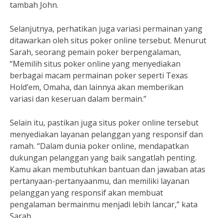
tambah John.
Selanjutnya, perhatikan juga variasi permainan yang
ditawarkan oleh situs poker online tersebut. Menurut
Sarah, seorang pemain poker berpengalaman,
“Memilih situs poker online yang menyediakan
berbagai macam permainan poker seperti Texas
Hold’em, Omaha, dan lainnya akan memberikan
variasi dan keseruan dalam bermain.”
Selain itu, pastikan juga situs poker online tersebut
menyediakan layanan pelanggan yang responsif dan
ramah. “Dalam dunia poker online, mendapatkan
dukungan pelanggan yang baik sangatlah penting.
Kamu akan membutuhkan bantuan dan jawaban atas
pertanyaan-pertanyaanmu, dan memiliki layanan
pelanggan yang responsif akan membuat
pengalaman bermainmu menjadi lebih lancar,” kata
Sarah.