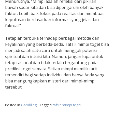
Menurutnya, “Mimpi adalah refleksi dari pikiran
bawah sadar kita dan bisa dipengaruhi oleh banyak
faktor. Lebih baik fokus pada realitas dan membuat
keputusan berdasarkan informasi yang jelas dan
faktual.”
Tetaplah terbuka terhadap berbagai metode dan
keyakinan yang berbeda-beda. Tafsir mimpi togel bisa
menjadi salah satu cara untuk menggali potensi
spiritual dan intuisi kita. Namun, jangan lupa untuk
tetap rasional dan tidak terlalu tergantung pada
prediksi togel semata. Setiap mimpi memiliki arti
tersendiri bagi setiap individu, dan hanya Anda yang
bisa mengungkapkan misteri dari mimpi-mimpi
tersebut.
Posted in
Gambling
Tagged
tafsir mimpi togel