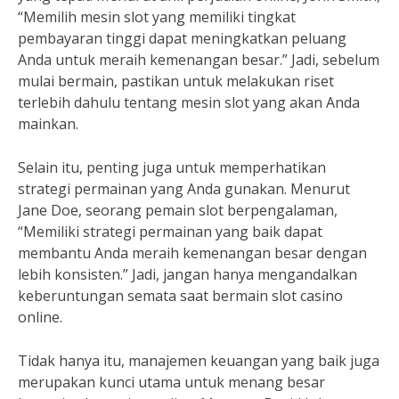
“Memilih mesin slot yang memiliki tingkat
pembayaran tinggi dapat meningkatkan peluang
Anda untuk meraih kemenangan besar.” Jadi, sebelum
mulai bermain, pastikan untuk melakukan riset
terlebih dahulu tentang mesin slot yang akan Anda
mainkan.
Selain itu, penting juga untuk memperhatikan
strategi permainan yang Anda gunakan. Menurut
Jane Doe, seorang pemain slot berpengalaman,
“Memiliki strategi permainan yang baik dapat
membantu Anda meraih kemenangan besar dengan
lebih konsisten.” Jadi, jangan hanya mengandalkan
keberuntungan semata saat bermain slot casino
online.
Tidak hanya itu, manajemen keuangan yang baik juga
merupakan kunci utama untuk menang besar