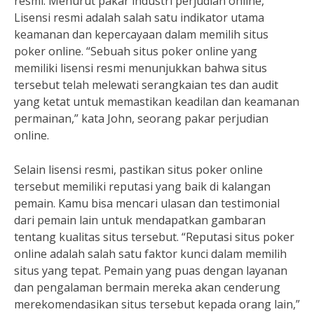
resmi. Menurut pakar industri perjudian online,
Lisensi resmi adalah salah satu indikator utama
keamanan dan kepercayaan dalam memilih situs
poker online. “Sebuah situs poker online yang
memiliki lisensi resmi menunjukkan bahwa situs
tersebut telah melewati serangkaian tes dan audit
yang ketat untuk memastikan keadilan dan keamanan
permainan,” kata John, seorang pakar perjudian
online.
Selain lisensi resmi, pastikan situs poker online
tersebut memiliki reputasi yang baik di kalangan
pemain. Kamu bisa mencari ulasan dan testimonial
dari pemain lain untuk mendapatkan gambaran
tentang kualitas situs tersebut. “Reputasi situs poker
online adalah salah satu faktor kunci dalam memilih
situs yang tepat. Pemain yang puas dengan layanan
dan pengalaman bermain mereka akan cenderung
merekomendasikan situs tersebut kepada orang lain,”