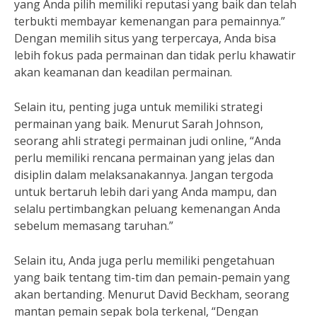
yang Anda pilih memiliki reputasi yang baik dan telah
terbukti membayar kemenangan para pemainnya.”
Dengan memilih situs yang terpercaya, Anda bisa
lebih fokus pada permainan dan tidak perlu khawatir
akan keamanan dan keadilan permainan.
Selain itu, penting juga untuk memiliki strategi
permainan yang baik. Menurut Sarah Johnson,
seorang ahli strategi permainan judi online, “Anda
perlu memiliki rencana permainan yang jelas dan
disiplin dalam melaksanakannya. Jangan tergoda
untuk bertaruh lebih dari yang Anda mampu, dan
selalu pertimbangkan peluang kemenangan Anda
sebelum memasang taruhan.”
Selain itu, Anda juga perlu memiliki pengetahuan
yang baik tentang tim-tim dan pemain-pemain yang
akan bertanding. Menurut David Beckham, seorang
mantan pemain sepak bola terkenal, “Dengan