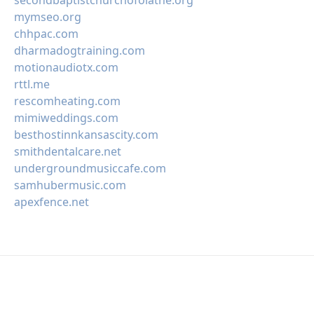
secondbaptistchurchofolathe.org
mymseo.org
chhpac.com
dharmadogtraining.com
motionaudiotx.com
rttl.me
rescomheating.com
mimiweddings.com
besthostinnkansascity.com
smithdentalcare.net
undergroundmusiccafe.com
samhubermusic.com
apexfence.net