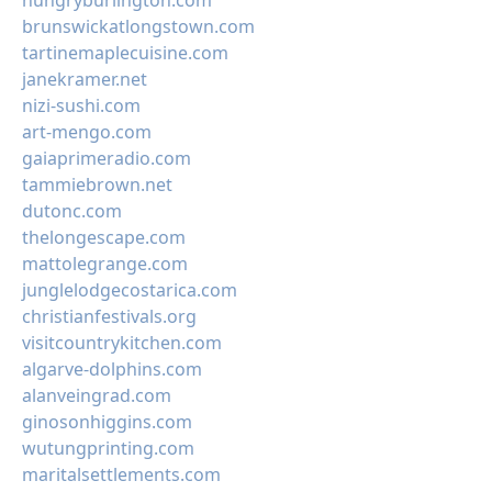
hungryburlington.com
brunswickatlongstown.com
tartinemaplecuisine.com
janekramer.net
nizi-sushi.com
art-mengo.com
gaiaprimeradio.com
tammiebrown.net
dutonc.com
thelongescape.com
mattolegrange.com
junglelodgecostarica.com
christianfestivals.org
visitcountrykitchen.com
algarve-dolphins.com
alanveingrad.com
ginosonhiggins.com
wutungprinting.com
maritalsettlements.com