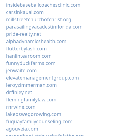
insidebaseballcoachesclinic.com
carsinkauai.com
millstreetchurchofchrist.org
parasailingvacadestinflorida.com
pride-realty.net
alphadynamicshealth.com
flutterbylash.com
hanlintearoom.com
funnyduckfarms.com
jenwaite.com
elevatemanagementgroup.com
leroyzimmerman.com
drfinley.net
flemingfamilylaw.com
rnrwine.com
lakeoswegorowing.com
fuquayfamilycounseling.com
agouveia.com