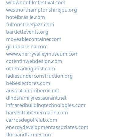
wildwoodfilmfestival.com
westnorthamptonshirejpu.org
hotelbrasile.com
fultonstreetjazz.com
bartlettevents.org
moveablecontainer.com
grupolareina.com
www.cherryvalleymuseum.com
cotentinwebdesign.com
oldetradingpost.com
ladiesunderconstruction.org
bebeslectores.com
australiantimberoil.net
dinosfamilyrestaurant.net
infraredbuildingtechnologies.com
harvesttablehermann.com
carrosdegolfclub.com
energydevelopmentassociates.com
floraandfarmer.com