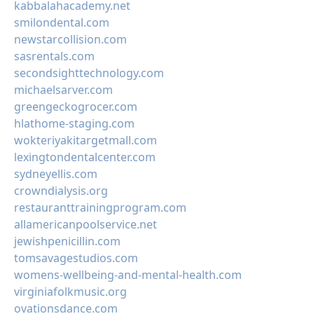
kabbalahacademy.net
smilondental.com
newstarcollision.com
sasrentals.com
secondsighttechnology.com
michaelsarver.com
greengeckogrocer.com
hlathome-staging.com
wokteriyakitargetmall.com
lexingtondentalcenter.com
sydneyellis.com
crowndialysis.org
restauranttrainingprogram.com
allamericanpoolservice.net
jewishpenicillin.com
tomsavagestudios.com
womens-wellbeing-and-mental-health.com
virginiafolkmusic.org
ovationsdance.com