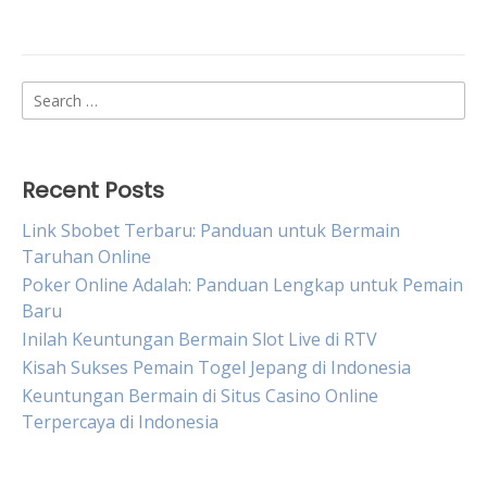
navigation
Search
for:
Recent Posts
Link Sbobet Terbaru: Panduan untuk Bermain
Taruhan Online
Poker Online Adalah: Panduan Lengkap untuk Pemain
Baru
Inilah Keuntungan Bermain Slot Live di RTV
Kisah Sukses Pemain Togel Jepang di Indonesia
Keuntungan Bermain di Situs Casino Online
Terpercaya di Indonesia