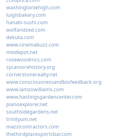
ccvoptica.com
washingtonlehigh.com
luigisbakery.com
hanabi-sushi.com
wolfandzed.com
dekuta.com
www.cinemabuzz.com
mixdepot.net
rosewoodmcs.com
sycamorehistory.org
cornerstonerealty.net
www.consciousnessandbiofeedback.org
www.iamzowilliams.com
www.hastingsgardencenter.com
pianoexplorer.net
southsidegardens.net
trinityum.net
mazzicontractors.com
thethirdplacesportsbar.com