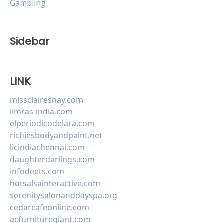
Gambling
Sidebar
LINK
missclaireshay.com
limras-india.com
elperiodicodelara.com
richiesbodyandpaint.net
licindiachennai.com
daughterdarlings.com
infodeets.com
hotsalsainteractive.com
serenitysalonanddayspa.org
cedarcafeonline.com
acfurnituregiant.com