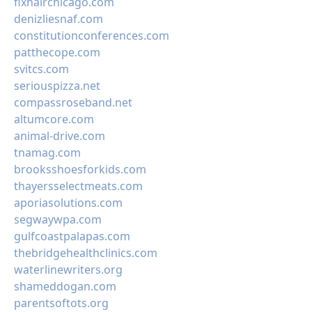
fixhairchicago.com
denizliesnaf.com
constitutionconferences.com
patthecope.com
svitcs.com
seriouspizza.net
compassroseband.net
altumcore.com
animal-drive.com
tnamag.com
brooksshoesforkids.com
thayersselectmeats.com
aporiasolutions.com
segwaywpa.com
gulfcoastpalapas.com
thebridgehealthclinics.com
waterlinewriters.org
shameddogan.com
parentsoftots.org