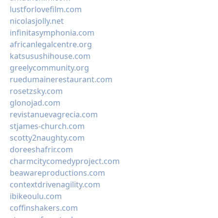
lustforlovefilm.com
nicolasjolly.net
infinitasymphonia.com
africanlegalcentre.org
katsusushihouse.com
greelycommunity.org
ruedumainerestaurant.com
rosetzsky.com
glonojad.com
revistanuevagrecia.com
stjames-church.com
scotty2naughty.com
doreeshafrir.com
charmcitycomedyproject.com
beawareproductions.com
contextdrivenagility.com
ibikeoulu.com
coffinshakers.com