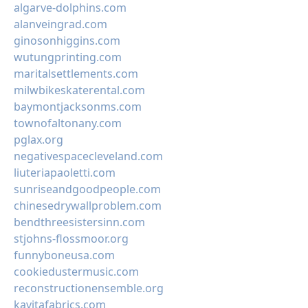
algarve-dolphins.com
alanveingrad.com
ginosonhiggins.com
wutungprinting.com
maritalsettlements.com
milwbikeskaterental.com
baymontjacksonms.com
townofaltonany.com
pglax.org
negativespacecleveland.com
liuteriapaoletti.com
sunriseandgoodpeople.com
chinesedrywallproblem.com
bendthreesistersinn.com
stjohns-flossmoor.org
funnyboneusa.com
cookiedustermusic.com
reconstructionensemble.org
kavitafabrics.com