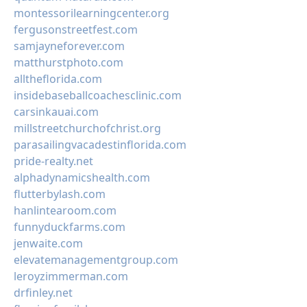
montessorilearningcenter.org
fergusonstreetfest.com
samjayneforever.com
matthurstphoto.com
alltheflorida.com
insidebaseballcoachesclinic.com
carsinkauai.com
millstreetchurchofchrist.org
parasailingvacadestinflorida.com
pride-realty.net
alphadynamicshealth.com
flutterbylash.com
hanlintearoom.com
funnyduckfarms.com
jenwaite.com
elevatemanagementgroup.com
leroyzimmerman.com
drfinley.net