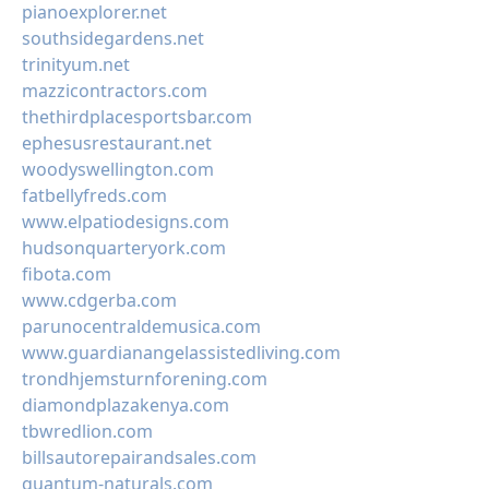
pianoexplorer.net
southsidegardens.net
trinityum.net
mazzicontractors.com
thethirdplacesportsbar.com
ephesusrestaurant.net
woodyswellington.com
fatbellyfreds.com
www.elpatiodesigns.com
hudsonquarteryork.com
fibota.com
www.cdgerba.com
parunocentraldemusica.com
www.guardianangelassistedliving.com
trondhjemsturnforening.com
diamondplazakenya.com
tbwredlion.com
billsautorepairandsales.com
quantum-naturals.com