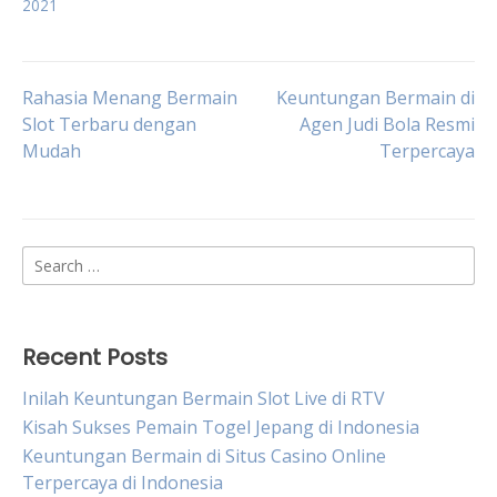
2021
Post
Rahasia Menang Bermain
Keuntungan Bermain di
Slot Terbaru dengan
Agen Judi Bola Resmi
Mudah
Terpercaya
navigation
Search
for:
Recent Posts
Inilah Keuntungan Bermain Slot Live di RTV
Kisah Sukses Pemain Togel Jepang di Indonesia
Keuntungan Bermain di Situs Casino Online
Terpercaya di Indonesia