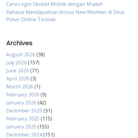
Cara Login Sbobet Mobile dengan Mudah
Rahasia Mendapatkan Bonus New Member di Situs
Poker Online Terbaik
Archives
August 2026
(38)
July 2026
(157)
June 2026
(71)
April 2026
(3)
March 2026
(1)
February 2026
(9)
January 2026
(42)
December 2025
(31)
February 2025
(115)
January 2025
(155)
December 2024
(151)