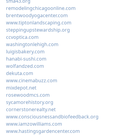
sma43.org
remodelingchicagoonline.com
brentwoodyogacenter.com
www.tiptonlandscaping.com
steppingupstewardship.org
ccvoptica.com
washingtonlehigh.com
luigisbakery.com
hanabi-sushi.com
wolfandzed.com
dekuta.com
www.cinemabuzz.com
mixdepot.net
rosewoodmcs.com
sycamorehistory.org
cornerstonerealty.net
www.consciousnessandbiofeedback.org
www.iamzowilliams.com
www.hastingsgardencenter.com