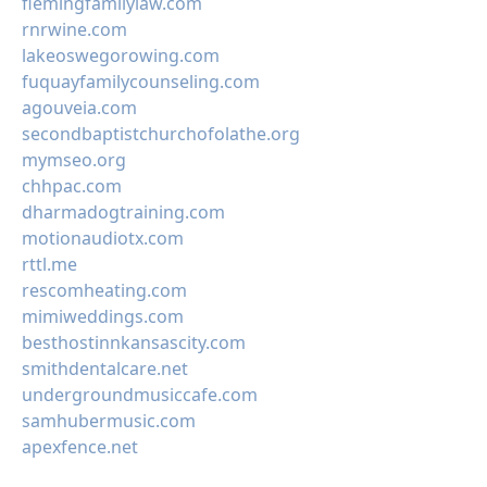
flemingfamilylaw.com
rnrwine.com
lakeoswegorowing.com
fuquayfamilycounseling.com
agouveia.com
secondbaptistchurchofolathe.org
mymseo.org
chhpac.com
dharmadogtraining.com
motionaudiotx.com
rttl.me
rescomheating.com
mimiweddings.com
besthostinnkansascity.com
smithdentalcare.net
undergroundmusiccafe.com
samhubermusic.com
apexfence.net