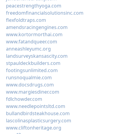
peacestrengthyoga.com
freedomfinancialsolutionsinc.com
flexfoldtraps.com
amendsracingengines.com
www.kortormorthai.com
www.fatandqueer.com
anneashleyumc.org
landsurveyskansascity.com
stpauldeckbuilders.com
footingsunlimited.com
runsnoqualmie.com
www.docsdrugs.com
www.margiesdiner.com
fdlchowder.com
www.needlepointsltd.com
bullandbirdsteakhouse.com
lascolinasplasticsurgery.com
www.cliftonheritage.org