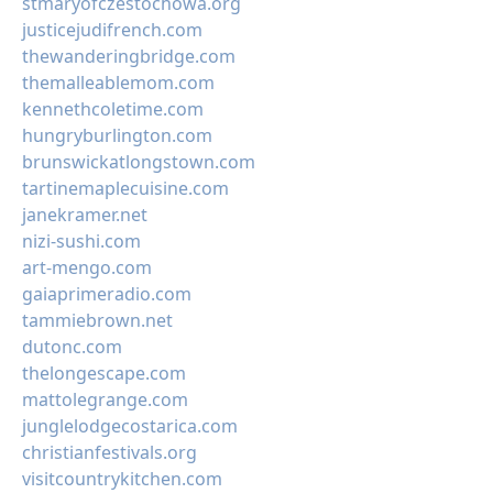
stmaryofczestochowa.org
justicejudifrench.com
thewanderingbridge.com
themalleablemom.com
kennethcoletime.com
hungryburlington.com
brunswickatlongstown.com
tartinemaplecuisine.com
janekramer.net
nizi-sushi.com
art-mengo.com
gaiaprimeradio.com
tammiebrown.net
dutonc.com
thelongescape.com
mattolegrange.com
junglelodgecostarica.com
christianfestivals.org
visitcountrykitchen.com