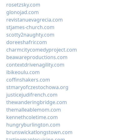
rosetzsky.com
glonojad.com
revistanuevagrecia.com
stjames-church.com
scotty2naughty.com
doreeshafrir.com
charmcitycomedyproject.com
beawareproductions.com
contextdrivenagility.com
ibikeoulu.com
coffinshakers.com
stmaryofczestochowa.org
justicejudifrench.com
thewanderingbridge.com
themalleablemom.com
kennethcoletime.com
hungryburlington.com
brunswickatlongstown.com
tartinemaplecuisine.com