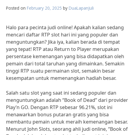
Posted on
February 20, 2025
by
DuaLapanJuli
Halo para pecinta judi online! Apakah kalian sedang
mencari daftar RTP slot hari ini yang populer dan
menguntungkan? Jika iya, kalian berada di tempat
yang tepat! RTP atau Return to Player merupakan
persentase kemenangan yang bisa didapatkan oleh
pemain dari total taruhan yang dimainkan. Semakin
tinggi RTP suatu permainan slot, semakin besar
kesempatan untuk memenangkan hadiah besar.
Salah satu slot yang saat ini sedang populer dan
menguntungkan adalah “Book of Dead” dari provider
Play’n GO. Dengan RTP sebesar 96.21%, slot ini
menawarkan bonus putaran gratis yang bisa
membantu pemain untuk meraih kemenangan besar.
Menurut John Slots, seorang ahli judi online, “Book of