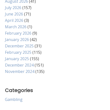
August 2026
(41)
July 2026
(157)
June 2026
(71)
April 2026
(3)
March 2026
(1)
February 2026
(9)
January 2026
(42)
December 2025
(31)
February 2025
(115)
January 2025
(155)
December 2024
(151)
November 2024
(135)
Categories
Gambling