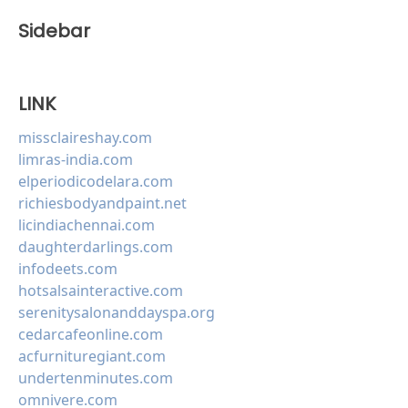
Sidebar
LINK
missclaireshay.com
limras-india.com
elperiodicodelara.com
richiesbodyandpaint.net
licindiachennai.com
daughterdarlings.com
infodeets.com
hotsalsainteractive.com
serenitysalonanddayspa.org
cedarcafeonline.com
acfurnituregiant.com
undertenminutes.com
omnivere.com