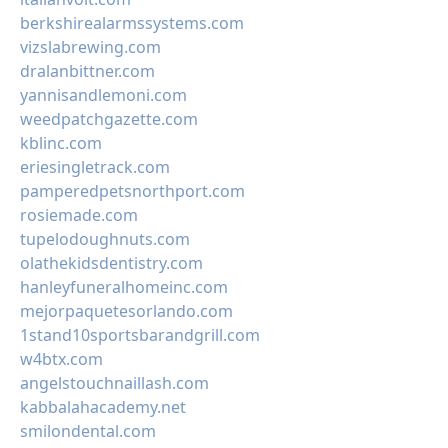
berkshirealarmssystems.com
vizslabrewing.com
dralanbittner.com
yannisandlemoni.com
weedpatchgazette.com
kblinc.com
eriesingletrack.com
pamperedpetsnorthport.com
rosiemade.com
tupelodoughnuts.com
olathekidsdentistry.com
hanleyfuneralhomeinc.com
mejorpaquetesorlando.com
1stand10sportsbarandgrill.com
w4btx.com
angelstouchnaillash.com
kabbalahacademy.net
smilondental.com