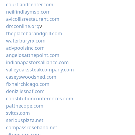
courtlandcenter.com
neilfindlaymsp.com
avicollisrestaurant.com
drcconline.org
v
theplacebarandgrill.com
waterburyrx.com
advpoolsinc.com
angelosatthepoint.com
indianapastorsalliance.com
valleyoakssteakcompany.com
caseyswoodshed.com
fixhairchicago.com
denizliesnaf.com
constitutionconferences.com
patthecope.com
svitcs.com
seriouspizza.net
compassroseband.net
altumcore.com