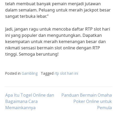
telah membuat banyak pemain menjadi jutawan
dalam semalam. Peluang untuk meraih jackpot besar
sangat terbuka lebar.”
Jadi, jangan ragu untuk mencoba daftar RTP slot hari
ini yang populer dan menguntungkan. Dapatkan
kesempatan untuk meraih kemenangan besar dan
nikmati sensasi bermain slot online dengan RTP
tinggi. Semoga beruntung!
Posted in
Gambling
Tagged
rtp slot hari ini
Post
Apa Itu Togel Online dan
Panduan Bermain Omaha
Bagaimana Cara
Poker Online untuk
Memainkannya
Pemula
navigation