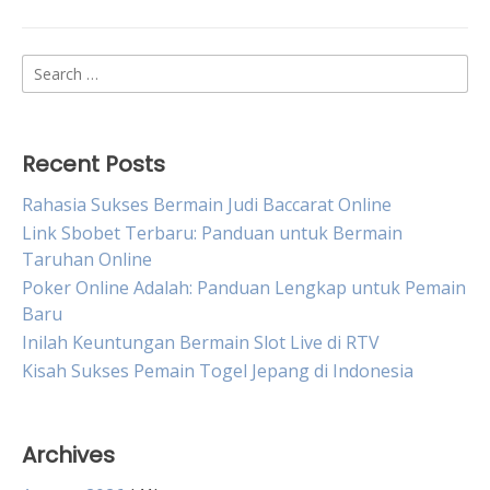
Search
for:
Recent Posts
Rahasia Sukses Bermain Judi Baccarat Online
Link Sbobet Terbaru: Panduan untuk Bermain
Taruhan Online
Poker Online Adalah: Panduan Lengkap untuk Pemain
Baru
Inilah Keuntungan Bermain Slot Live di RTV
Kisah Sukses Pemain Togel Jepang di Indonesia
Archives