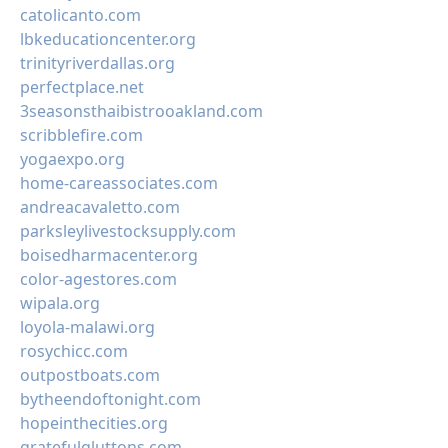
catolicanto.com
lbkeducationcenter.org
trinityriverdallas.org
perfectplace.net
3seasonsthaibistrooakland.com
scribblefire.com
yogaexpo.org
home-careassociates.com
andreacavaletto.com
parksleylivestocksupply.com
boisedharmacenter.org
color-agestores.com
wipala.org
loyola-malawi.org
rosychicc.com
outpostboats.com
bytheendoftonight.com
hopeinthecities.org
gratefulgluttons.com