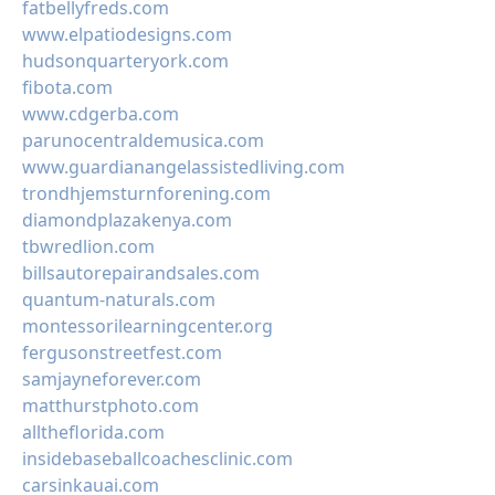
fatbellyfreds.com
www.elpatiodesigns.com
hudsonquarteryork.com
fibota.com
www.cdgerba.com
parunocentraldemusica.com
www.guardianangelassistedliving.com
trondhjemsturnforening.com
diamondplazakenya.com
tbwredlion.com
billsautorepairandsales.com
quantum-naturals.com
montessorilearningcenter.org
fergusonstreetfest.com
samjayneforever.com
matthurstphoto.com
alltheflorida.com
insidebaseballcoachesclinic.com
carsinkauai.com