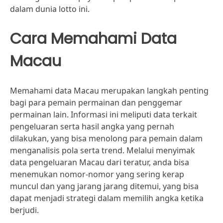
dalam dunia lotto ini.
Cara Memahami Data
Macau
Memahami data Macau merupakan langkah penting
bagi para pemain permainan dan penggemar
permainan lain. Informasi ini meliputi data terkait
pengeluaran serta hasil angka yang pernah
dilakukan, yang bisa menolong para pemain dalam
menganalisis pola serta trend. Melalui menyimak
data pengeluaran Macau dari teratur, anda bisa
menemukan nomor-nomor yang sering kerap
muncul dan yang jarang jarang ditemui, yang bisa
dapat menjadi strategi dalam memilih angka ketika
berjudi.