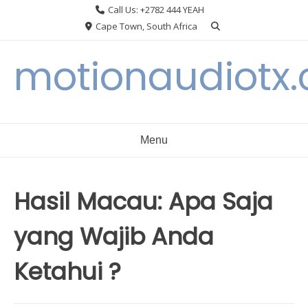
Skip
Call Us: +2782 444 YEAH
to
Cape Town, South Africa
content
motionaudiotx
Menu
Hasil Macau: Apa Saja
yang Wajib Anda
Ketahui ?