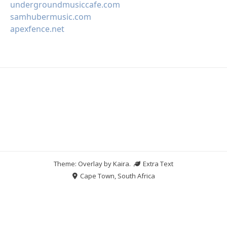
undergroundmusiccafe.com
samhubermusic.com
apexfence.net
Theme: Overlay by
Kaira
.
Extra Text
Cape Town, South Africa