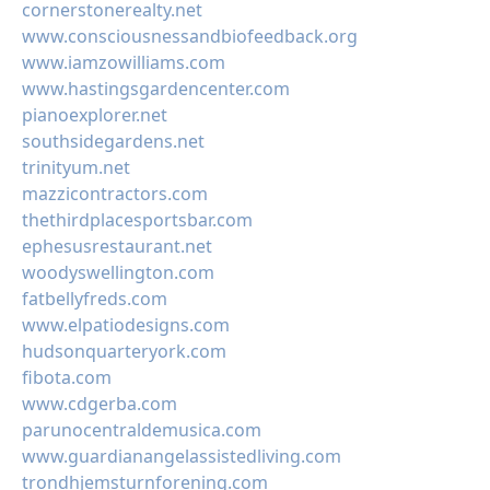
cornerstonerealty.net
www.consciousnessandbiofeedback.org
www.iamzowilliams.com
www.hastingsgardencenter.com
pianoexplorer.net
southsidegardens.net
trinityum.net
mazzicontractors.com
thethirdplacesportsbar.com
ephesusrestaurant.net
woodyswellington.com
fatbellyfreds.com
www.elpatiodesigns.com
hudsonquarteryork.com
fibota.com
www.cdgerba.com
parunocentraldemusica.com
www.guardianangelassistedliving.com
trondhjemsturnforening.com