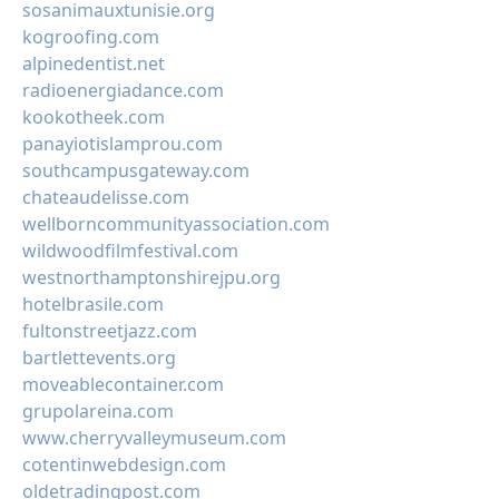
sosanimauxtunisie.org
kogroofing.com
alpinedentist.net
radioenergiadance.com
kookotheek.com
panayiotislamprou.com
southcampusgateway.com
chateaudelisse.com
wellborncommunityassociation.com
wildwoodfilmfestival.com
westnorthamptonshirejpu.org
hotelbrasile.com
fultonstreetjazz.com
bartlettevents.org
moveablecontainer.com
grupolareina.com
www.cherryvalleymuseum.com
cotentinwebdesign.com
oldetradingpost.com