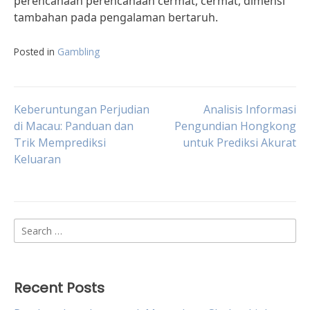
perencanaan perencanaan cermat, cermat, dimensi
tambahan pada pengalaman bertaruh.
Posted in
Gambling
Post
Keberuntungan Perjudian
Analisis Informasi
di Macau: Panduan dan
Pengundian Hongkong
Trik Memprediksi
untuk Prediksi Akurat
navigation
Keluaran
Search
for:
Recent Posts