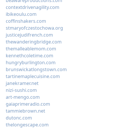
beawareproductions.com
contextdrivenagility.com
ibikeoulu.com
coffinshakers.com
stmaryofczestochowa.org
justicejudifrench.com
thewanderingbridge.com
themalleablemom.com
kennethcoletime.com
hungryburlington.com
brunswickatlongstown.com
tartinemaplecuisine.com
janekramer.net
nizi-sushi.com
art-mengo.com
gaiaprimeradio.com
tammiebrown.net
dutonc.com
thelongescape.com