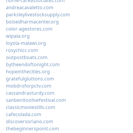
home-careassociates.com
andreacavaletto.com
parksleylivestocksupply.com
boisedharmacenter.org
color-agestores.com
wipala.org
loyola-malawi.org
rosychicc.com
outpostboats.com
bytheendoftonight.com
hopeinthecities.org
gratefulgluttons.com
mobdroforpctv.com
cassandrasturdy.com
sanbenitoolivefestival.com
classicmoviestills.com
cafecolada.com
discoversoriano.com
thebeginnerspoint.com