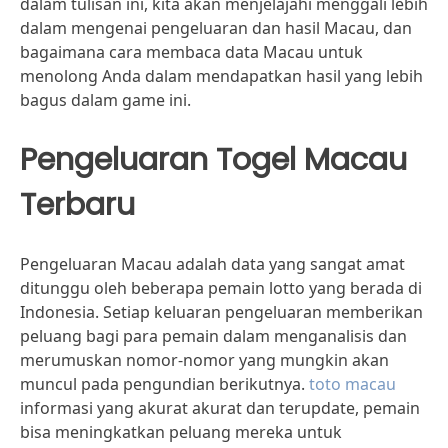
dalam tulisan ini, kita akan menjelajahi menggali lebih
dalam mengenai pengeluaran dan hasil Macau, dan
bagaimana cara membaca data Macau untuk
menolong Anda dalam mendapatkan hasil yang lebih
bagus dalam game ini.
Pengeluaran Togel Macau
Terbaru
Pengeluaran Macau adalah data yang sangat amat
ditunggu oleh beberapa pemain lotto yang berada di
Indonesia. Setiap keluaran pengeluaran memberikan
peluang bagi para pemain dalam menganalisis dan
merumuskan nomor-nomor yang mungkin akan
muncul pada pengundian berikutnya.
toto macau
informasi yang akurat akurat dan terupdate, pemain
bisa meningkatkan peluang mereka untuk