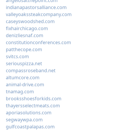
angelosatthepoint.com
indianapastorsalliance.com
valleyoakssteakcompany.com
caseyswoodshed.com
fixhairchicago.com
denizliesnaf.com
constitutionconferences.com
patthecope.com
svitcs.com
seriouspizza.net
compassroseband.net
altumcore.com
animal-drive.com
tnamag.com
brooksshoesforkids.com
thayersselectmeats.com
aporiasolutions.com
segwaywpa.com
gulfcoastpalapas.com