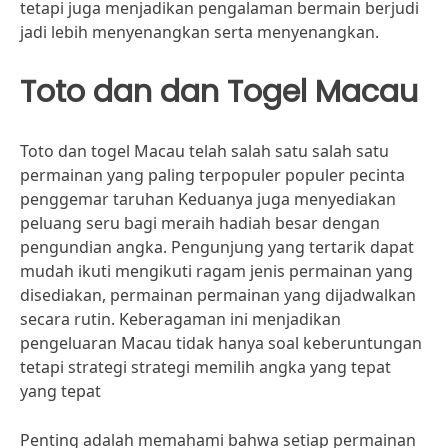
tetapi juga menjadikan pengalaman bermain berjudi
jadi lebih menyenangkan serta menyenangkan.
Toto dan dan Togel Macau
Toto dan togel Macau telah salah satu salah satu
permainan yang paling terpopuler populer pecinta
penggemar taruhan Keduanya juga menyediakan
peluang seru bagi meraih hadiah besar dengan
pengundian angka. Pengunjung yang tertarik dapat
mudah ikuti mengikuti ragam jenis permainan yang
disediakan, permainan permainan yang dijadwalkan
secara rutin. Keberagaman ini menjadikan
pengeluaran Macau tidak hanya soal keberuntungan
tetapi strategi strategi memilih angka yang tepat
yang tepat
Penting adalah memahami bahwa setiap permainan