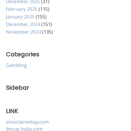
December 2025
(31)
February 2025
(115)
January 2025
(155)
December 2024
(151)
November 2024
(135)
Categories
Gambling
Sidebar
LINK
missclaireshay.com
limras-india.com