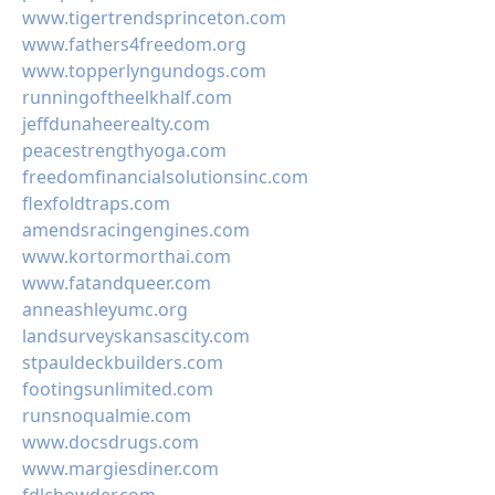
www.tigertrendsprinceton.com
www.fathers4freedom.org
www.topperlyngundogs.com
runningoftheelkhalf.com
jeffdunaheerealty.com
peacestrengthyoga.com
freedomfinancialsolutionsinc.com
flexfoldtraps.com
amendsracingengines.com
www.kortormorthai.com
www.fatandqueer.com
anneashleyumc.org
landsurveyskansascity.com
stpauldeckbuilders.com
footingsunlimited.com
runsnoqualmie.com
www.docsdrugs.com
www.margiesdiner.com