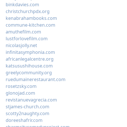
binkdavies.com
christchurchpdx.org
kenabrahambooks.com
commune-kitchen.com
amuthefilm.com
lustforlovefilm.com
nicolasjolly.net
infinitasymphonia.com
africanlegalcentre.org
katsusushihouse.com
greelycommunity.org
ruedumainerestaurant.com
rosetzsky.com
glonojad.com
revistanuevagrecia.com
stjames-church.com
scotty2naughty.com
doreeshafrir.com