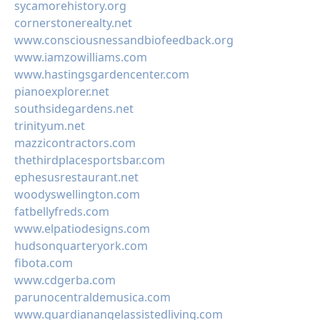
sycamorehistory.org
cornerstonerealty.net
www.consciousnessandbiofeedback.org
www.iamzowilliams.com
www.hastingsgardencenter.com
pianoexplorer.net
southsidegardens.net
trinityum.net
mazzicontractors.com
thethirdplacesportsbar.com
ephesusrestaurant.net
woodyswellington.com
fatbellyfreds.com
www.elpatiodesigns.com
hudsonquarteryork.com
fibota.com
www.cdgerba.com
parunocentraldemusica.com
www.guardianangelassistedliving.com