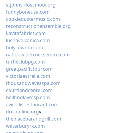
stjohns-flossmoor.org
funnyboneusa.com
cookiedustermusic.com
reconstructionensemble.org
kavitafabrics.com
luchavolcanica.com
holycownm.com
nationwidetruckservice.com
turtleclubpg.com
greatpacifictour.com
victoriaestrella.com
thousandwavesspa.com
courtlandcenter.com
neilfindlaymsp.com
avicollisrestaurant.com
drcconline.org
v
theplacebarandgrill.com
waterburyrx.com