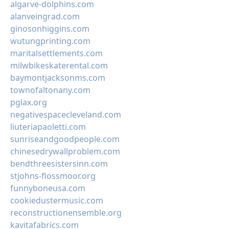
algarve-dolphins.com
alanveingrad.com
ginosonhiggins.com
wutungprinting.com
maritalsettlements.com
milwbikeskaterental.com
baymontjacksonms.com
townofaltonany.com
pglax.org
negativespacecleveland.com
liuteriapaoletti.com
sunriseandgoodpeople.com
chinesedrywallproblem.com
bendthreesistersinn.com
stjohns-flossmoor.org
funnyboneusa.com
cookiedustermusic.com
reconstructionensemble.org
kavitafabrics.com