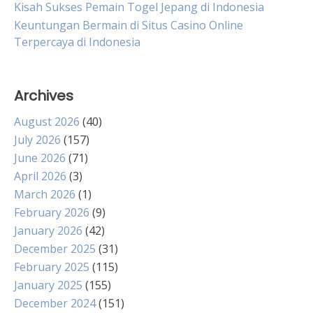
Kisah Sukses Pemain Togel Jepang di Indonesia
Keuntungan Bermain di Situs Casino Online
Terpercaya di Indonesia
Archives
August 2026
(40)
July 2026
(157)
June 2026
(71)
April 2026
(3)
March 2026
(1)
February 2026
(9)
January 2026
(42)
December 2025
(31)
February 2025
(115)
January 2025
(155)
December 2024
(151)