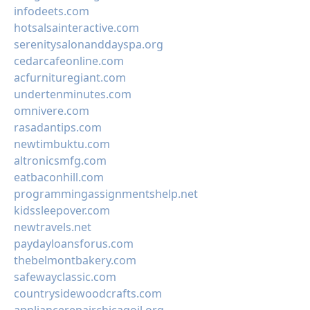
infodeets.com
hotsalsainteractive.com
serenitysalonanddayspa.org
cedarcafeonline.com
acfurnituregiant.com
undertenminutes.com
omnivere.com
rasadantips.com
newtimbuktu.com
altronicsmfg.com
eatbaconhill.com
programmingassignmentshelp.net
kidssleepover.com
newtravels.net
paydayloansforus.com
thebelmontbakery.com
safewayclassic.com
countrysidewoodcrafts.com