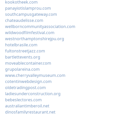
kookotheek.com
panayiotislamprou.com
southcampusgateway.com
chateaudelisse.com
wellborncommunityassociation.com
wildwoodfilmfestival.com
westnorthamptonshirejpu.org
hotelbrasile.com
fultonstreetjazz.com
bartlettevents.org
moveablecontainer.com
grupolareina.com
www.cherryvalleymuseum.com
cotentinwebdesign.com
oldetradingpost.com
ladiesunderconstruction.org
bebeslectores.com
australiantimberoil.net
dinosfamilyrestaurant.net