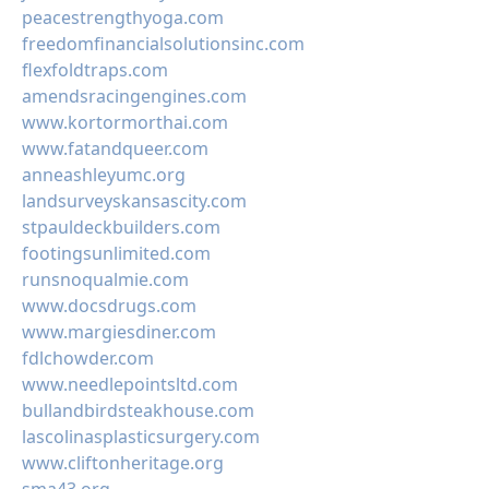
peacestrengthyoga.com
freedomfinancialsolutionsinc.com
flexfoldtraps.com
amendsracingengines.com
www.kortormorthai.com
www.fatandqueer.com
anneashleyumc.org
landsurveyskansascity.com
stpauldeckbuilders.com
footingsunlimited.com
runsnoqualmie.com
www.docsdrugs.com
www.margiesdiner.com
fdlchowder.com
www.needlepointsltd.com
bullandbirdsteakhouse.com
lascolinasplasticsurgery.com
www.cliftonheritage.org