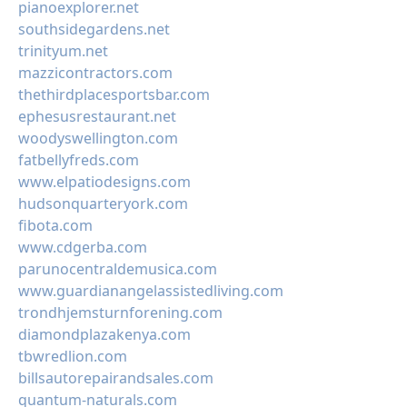
pianoexplorer.net
southsidegardens.net
trinityum.net
mazzicontractors.com
thethirdplacesportsbar.com
ephesusrestaurant.net
woodyswellington.com
fatbellyfreds.com
www.elpatiodesigns.com
hudsonquarteryork.com
fibota.com
www.cdgerba.com
parunocentraldemusica.com
www.guardianangelassistedliving.com
trondhjemsturnforening.com
diamondplazakenya.com
tbwredlion.com
billsautorepairandsales.com
quantum-naturals.com