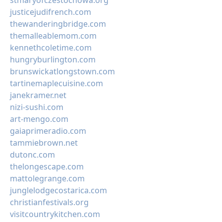
stmaryofczestochowa.org
justicejudifrench.com
thewanderingbridge.com
themalleablemom.com
kennethcoletime.com
hungryburlington.com
brunswickatlongstown.com
tartinemaplecuisine.com
janekramer.net
nizi-sushi.com
art-mengo.com
gaiaprimeradio.com
tammiebrown.net
dutonc.com
thelongescape.com
mattolegrange.com
junglelodgecostarica.com
christianfestivals.org
visitcountrykitchen.com