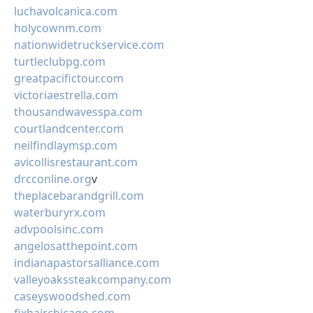
luchavolcanica.com
holycownm.com
nationwidetruckservice.com
turtleclubpg.com
greatpacifictour.com
victoriaestrella.com
thousandwavesspa.com
courtlandcenter.com
neilfindlaymsp.com
avicollisrestaurant.com
drcconline.org
v
theplacebarandgrill.com
waterburyrx.com
advpoolsinc.com
angelosatthepoint.com
indianapastorsalliance.com
valleyoakssteakcompany.com
caseyswoodshed.com