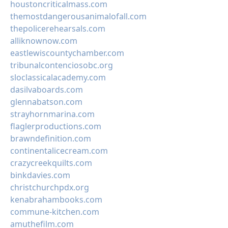
houstoncriticalmass.com
themostdangerousanimalofall.com
thepolicerehearsals.com
alliknownow.com
eastlewiscountychamber.com
tribunalcontenciosobc.org
sloclassicalacademy.com
dasilvaboards.com
glennabatson.com
strayhornmarina.com
flaglerproductions.com
brawndefinition.com
continentalicecream.com
crazycreekquilts.com
binkdavies.com
christchurchpdx.org
kenabrahambooks.com
commune-kitchen.com
amuthefilm.com