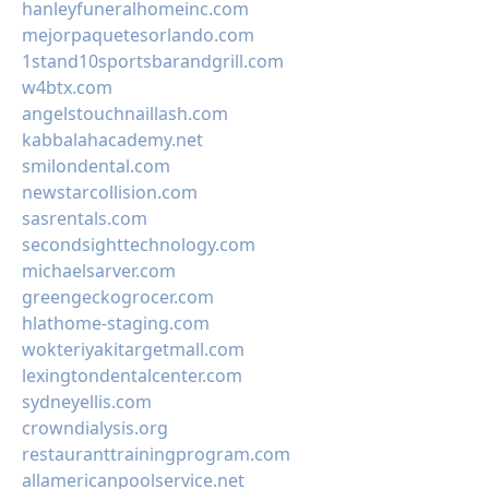
hanleyfuneralhomeinc.com
mejorpaquetesorlando.com
1stand10sportsbarandgrill.com
w4btx.com
angelstouchnaillash.com
kabbalahacademy.net
smilondental.com
newstarcollision.com
sasrentals.com
secondsighttechnology.com
michaelsarver.com
greengeckogrocer.com
hlathome-staging.com
wokteriyakitargetmall.com
lexingtondentalcenter.com
sydneyellis.com
crowndialysis.org
restauranttrainingprogram.com
allamericanpoolservice.net