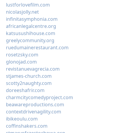
lustforlovefilm.com
nicolasjolly.net
infinitasymphonia.com
africanlegalcentre.org
katsusushihouse.com
greelycommunity.org
ruedumainerestaurant.com
rosetzsky.com
glonojad.com
revistanuevagrecia.com
stjames-church.com
scotty2naughty.com
doreeshafrir.com
charmcitycomedyproject.com
beawareproductions.com
contextdrivenagility.com
ibikeoulu.com
coffinshakers.com