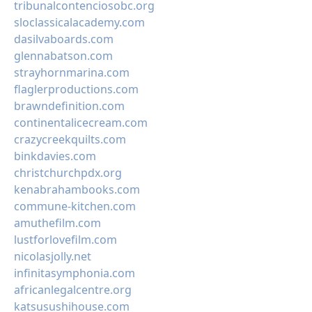
tribunalcontenciosobc.org
sloclassicalacademy.com
dasilvaboards.com
glennabatson.com
strayhornmarina.com
flaglerproductions.com
brawndefinition.com
continentalicecream.com
crazycreekquilts.com
binkdavies.com
christchurchpdx.org
kenabrahambooks.com
commune-kitchen.com
amuthefilm.com
lustforlovefilm.com
nicolasjolly.net
infinitasymphonia.com
africanlegalcentre.org
katsusushihouse.com