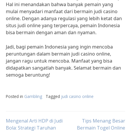
Hal ini menandakan bahwa banyak pemain yang
mulai menyadari manfaat dari bermain judi casino
online. Dengan adanya regulasi yang lebih ketat dan
situs judi online yang terpercaya, pemain Indonesia
bisa bermain dengan aman dan nyaman.
Jadi, bagi pemain Indonesia yang ingin mencoba
peruntungan dalam bermain judi casino online,
jangan ragu untuk mencoba. Manfaat yang bisa
didapatkan sangatlah banyak. Selamat bermain dan
semoga beruntung!
Posted in
Gambling
Tagged
judi casino online
Post
Mengenal Arti HDP di Judi
Tips Menang Besar
Bola: Strategi Taruhan
Bermain Togel Online