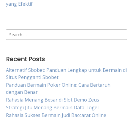
yang Efektif
navigation
Search
for:
Recent Posts
Alternatif Sbobet: Panduan Lengkap untuk Bermain di
Situs Pengganti Sbobet
Panduan Bermain Poker Online: Cara Bertaruh
dengan Benar
Rahasia Menang Besar di Slot Demo Zeus
Strategi Jitu Menang Bermain Data Togel
Rahasia Sukses Bermain Judi Baccarat Online