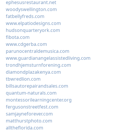
ephesusrestaurant.net
woodyswellington.com
fatbellyfreds.com
www.elpatiodesigns.com
hudsonquarteryork.com
fibota.com
www.cdgerba.com
parunocentraldemusica.com
www.guardianangelassistedliving.com
trondhjemsturnforening.com
diamondplazakenya.com
tbwredlion.com
billsautorepairandsales.com
quantum-naturals.com
montessorilearningcenter.org
fergusonstreetfest.com
samjayneforever.com
matthurstphoto.com
alltheflorida.com