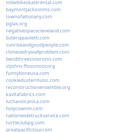
milwbikeskaterental.com
baymontjacksonms.com
townofaltonany.com
pglax.org
negativespacecleveland.com
liuteriapaoletti.com
sunriseandgoodpeople.com
chinesedrywallproblem.com
bendthreesistersinn.com
stjohns-flossmoor.org
funnyboneusa.com
cookiedustermusic.com
reconstructionensemble.org
kavitafabrics.com
luchavolcanica.com
holycownm.com
nationwidetruckservice.com
turtleclubpg.com
greatpacifictour.com