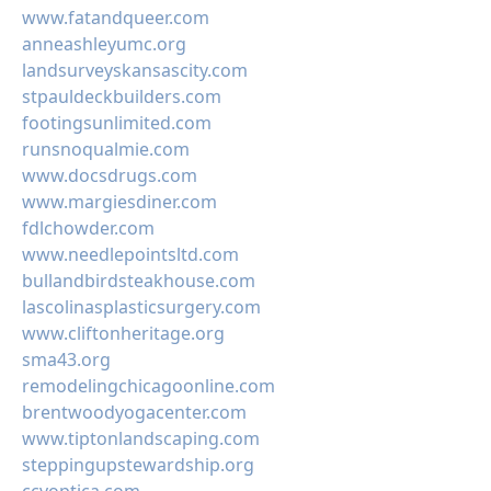
www.fatandqueer.com
anneashleyumc.org
landsurveyskansascity.com
stpauldeckbuilders.com
footingsunlimited.com
runsnoqualmie.com
www.docsdrugs.com
www.margiesdiner.com
fdlchowder.com
www.needlepointsltd.com
bullandbirdsteakhouse.com
lascolinasplasticsurgery.com
www.cliftonheritage.org
sma43.org
remodelingchicagoonline.com
brentwoodyogacenter.com
www.tiptonlandscaping.com
steppingupstewardship.org