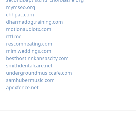
secondbaptistchurchofolathe.org
mymseo.org
chhpac.com
dharmadogtraining.com
motionaudiotx.com
rttl.me
rescomheating.com
mimiweddings.com
besthostinnkansascity.com
smithdentalcare.net
undergroundmusiccafe.com
samhubermusic.com
apexfence.net