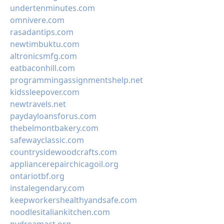
undertenminutes.com
omnivere.com
rasadantips.com
newtimbuktu.com
altronicsmfg.com
eatbaconhill.com
programmingassignmentshelp.net
kidssleepover.com
newtravels.net
paydayloansforus.com
thebelmontbakery.com
safewayclassic.com
countrysidewoodcrafts.com
appliancerepairchicagoil.org
ontariotbf.org
instalegendary.com
keepworkershealthyandsafe.com
noodlesitaliankitchen.com