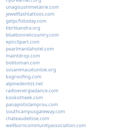
nydreamact.org
unagisushimetairie.com
jewelflashtattoos.com
getpcfixtoday.com
bbrtbandra.org
bluebonnetcountry.com
epicclipart.com
pearlmanilahotel.com
maintdrop.com
bobtoman.com
sosanimauxtunisie.org
kogroofing.com
alpinedentist.net
radioenergiadance.com
kookotheek.com
panayiotislamprou.com
southcampusgateway.com
chateaudelisse.com
wellborncommunityassociation.com