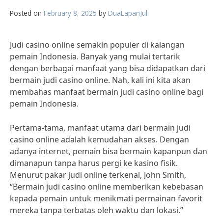
Posted on
February 8, 2025
by
DuaLapanJuli
Judi casino online semakin populer di kalangan
pemain Indonesia. Banyak yang mulai tertarik
dengan berbagai manfaat yang bisa didapatkan dari
bermain judi casino online. Nah, kali ini kita akan
membahas manfaat bermain judi casino online bagi
pemain Indonesia.
Pertama-tama, manfaat utama dari bermain judi
casino online adalah kemudahan akses. Dengan
adanya internet, pemain bisa bermain kapanpun dan
dimanapun tanpa harus pergi ke kasino fisik.
Menurut pakar judi online terkenal, John Smith,
“Bermain judi casino online memberikan kebebasan
kepada pemain untuk menikmati permainan favorit
mereka tanpa terbatas oleh waktu dan lokasi.”