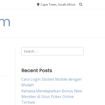
Cape Town, South Africa
om
Search
for:
Recent Posts
Cara Login Sbobet Mobile dengan
Mudah
Rahasia Mendapatkan Bonus New
Member di Situs Poker Online
Terbaik