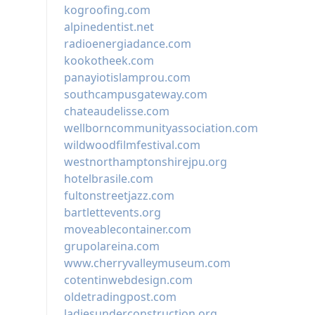
kogroofing.com
alpinedentist.net
radioenergiadance.com
kookotheek.com
panayiotislamprou.com
southcampusgateway.com
chateaudelisse.com
wellborncommunityassociation.com
wildwoodfilmfestival.com
westnorthamptonshirejpu.org
hotelbrasile.com
fultonstreetjazz.com
bartlettevents.org
moveablecontainer.com
grupolareina.com
www.cherryvalleymuseum.com
cotentinwebdesign.com
oldetradingpost.com
ladiesunderconstruction.org