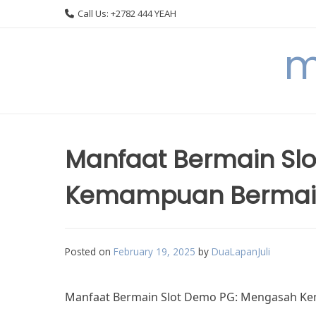
Skip
Call Us: +2782 444 YEAH
to
content
m
Manfaat Bermain Sl
Kemampuan Bermai
Posted on
February 19, 2025
by
DuaLapanJuli
Manfaat Bermain Slot Demo PG: Mengasah K