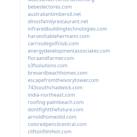
bebeslectores.com
australiantimberoil.net
dinosfamilyrestaurant.net
infraredbuildingtechnologies.com
harvesttablehermann.com
carrosdegolfclub.com
energydevelopmentassociates.com
floraandfarmer.com
s3fsolutions.com
brevardbeachhomes.com
escapefromtheivorytower.com
743southchadwick.com
india-northeast.com
roofing-palmbeach.com
dontfightthefuture.com
arnoldhomesltd.com
coloredpencilcentral.com
cliftonfilmfest.com