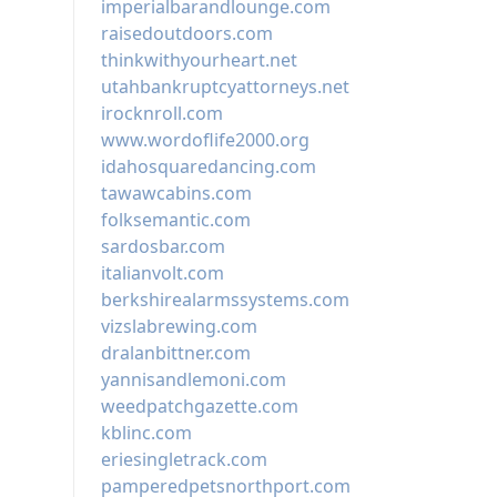
imperialbarandlounge.com
raisedoutdoors.com
thinkwithyourheart.net
utahbankruptcyattorneys.net
irocknroll.com
www.wordoflife2000.org
idahosquaredancing.com
tawawcabins.com
folksemantic.com
sardosbar.com
italianvolt.com
berkshirealarmssystems.com
vizslabrewing.com
dralanbittner.com
yannisandlemoni.com
weedpatchgazette.com
kblinc.com
eriesingletrack.com
pamperedpetsnorthport.com