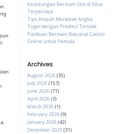
Keuntungan Bermain Slot di Situs
an
Terpercaya
ang
Tips Ampuh Menebak Angka
Togel dengan Prediksi Terbaik
Panduan Bermain Baccarat Casino
ipun
Online untuk Pemula
n
Archives
sten
August 2026
(35)
July 2026
(157)
h
June 2026
(71)
April 2026
(3)
March 2026
(1)
February 2026
(9)
January 2026
(42)
a.
December 2025
(31)