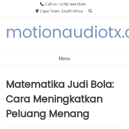
Skip
Call Us: +2782 444 YEAH
to
Cape Town, South Africa
content
motionaudiotx
Menu
Matematika Judi Bola:
Cara Meningkatkan
Peluang Menang