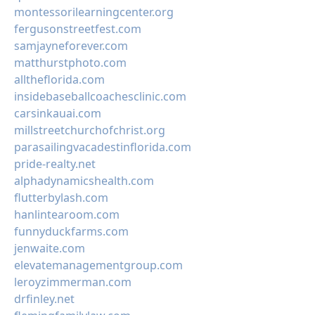
montessorilearningcenter.org
fergusonstreetfest.com
samjayneforever.com
matthurstphoto.com
alltheflorida.com
insidebaseballcoachesclinic.com
carsinkauai.com
millstreetchurchofchrist.org
parasailingvacadestinflorida.com
pride-realty.net
alphadynamicshealth.com
flutterbylash.com
hanlintearoom.com
funnyduckfarms.com
jenwaite.com
elevatemanagementgroup.com
leroyzimmerman.com
drfinley.net