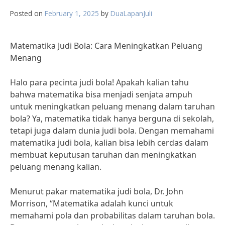
Posted on
February 1, 2025
by
DuaLapanJuli
Matematika Judi Bola: Cara Meningkatkan Peluang
Menang
Halo para pecinta judi bola! Apakah kalian tahu
bahwa matematika bisa menjadi senjata ampuh
untuk meningkatkan peluang menang dalam taruhan
bola? Ya, matematika tidak hanya berguna di sekolah,
tetapi juga dalam dunia judi bola. Dengan memahami
matematika judi bola, kalian bisa lebih cerdas dalam
membuat keputusan taruhan dan meningkatkan
peluang menang kalian.
Menurut pakar matematika judi bola, Dr. John
Morrison, “Matematika adalah kunci untuk
memahami pola dan probabilitas dalam taruhan bola.