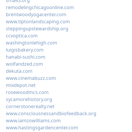
sma43.org
remodelingchicagoonline.com
brentwoodyogacenter.com
www.tiptonlandscaping.com
steppingupstewardship.org
ccvoptica.com
washingtonlehigh.com
luigisbakery.com
hanabi-sushi.com
wolfandzed.com
dekuta.com
www.cinemabuzz.com
mixdepot.net
rosewoodmcs.com
sycamorehistory.org
cornerstonerealty.net
www.consciousnessandbiofeedback.org
www.iamzowilliams.com
www.hastingsgardencenter.com