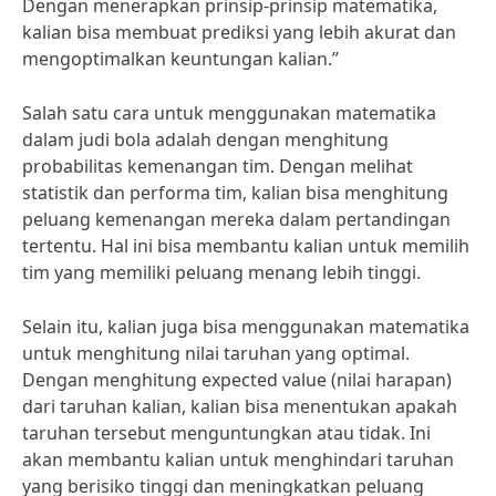
Dengan menerapkan prinsip-prinsip matematika,
kalian bisa membuat prediksi yang lebih akurat dan
mengoptimalkan keuntungan kalian.”
Salah satu cara untuk menggunakan matematika
dalam judi bola adalah dengan menghitung
probabilitas kemenangan tim. Dengan melihat
statistik dan performa tim, kalian bisa menghitung
peluang kemenangan mereka dalam pertandingan
tertentu. Hal ini bisa membantu kalian untuk memilih
tim yang memiliki peluang menang lebih tinggi.
Selain itu, kalian juga bisa menggunakan matematika
untuk menghitung nilai taruhan yang optimal.
Dengan menghitung expected value (nilai harapan)
dari taruhan kalian, kalian bisa menentukan apakah
taruhan tersebut menguntungkan atau tidak. Ini
akan membantu kalian untuk menghindari taruhan
yang berisiko tinggi dan meningkatkan peluang