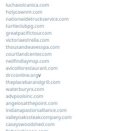
luchavolcanica.com
holycownm.com
nationwidetruckservice.com
turtleclubpg.com
greatpacifictour.com
victoriaestrella.com
thousandwavesspa.com
courtlandcenter.com
neilfindlaymsp.com
avicollisrestaurant.com
drcconline.org
v
theplacebarandgrill.com
waterburyrx.com
advpoolsinc.com
angelosatthepoint.com
indianapastorsalliance.com
valleyoakssteakcompany.com
caseyswoodshed.com