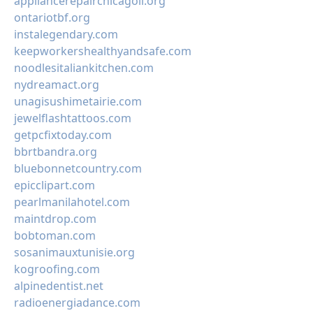
appliancerepairchicagoil.org
ontariotbf.org
instalegendary.com
keepworkershealthyandsafe.com
noodlesitaliankitchen.com
nydreamact.org
unagisushimetairie.com
jewelflashtattoos.com
getpcfixtoday.com
bbrtbandra.org
bluebonnetcountry.com
epicclipart.com
pearlmanilahotel.com
maintdrop.com
bobtoman.com
sosanimauxtunisie.org
kogroofing.com
alpinedentist.net
radioenergiadance.com