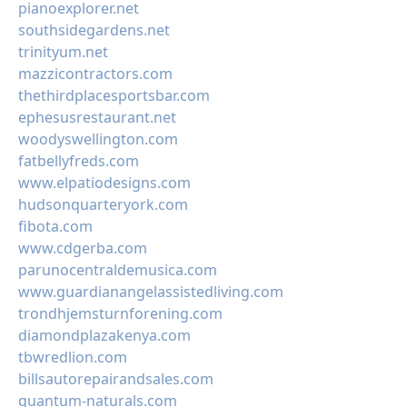
pianoexplorer.net
southsidegardens.net
trinityum.net
mazzicontractors.com
thethirdplacesportsbar.com
ephesusrestaurant.net
woodyswellington.com
fatbellyfreds.com
www.elpatiodesigns.com
hudsonquarteryork.com
fibota.com
www.cdgerba.com
parunocentraldemusica.com
www.guardianangelassistedliving.com
trondhjemsturnforening.com
diamondplazakenya.com
tbwredlion.com
billsautorepairandsales.com
quantum-naturals.com