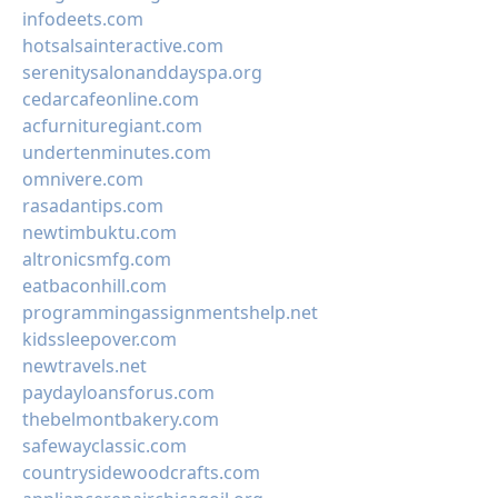
infodeets.com
hotsalsainteractive.com
serenitysalonanddayspa.org
cedarcafeonline.com
acfurnituregiant.com
undertenminutes.com
omnivere.com
rasadantips.com
newtimbuktu.com
altronicsmfg.com
eatbaconhill.com
programmingassignmentshelp.net
kidssleepover.com
newtravels.net
paydayloansforus.com
thebelmontbakery.com
safewayclassic.com
countrysidewoodcrafts.com