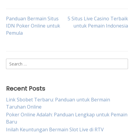
Post
Panduan Bermain Situs
5 Situs Live Casino Terbaik
IDN Poker Online untuk
untuk Pemain Indonesia
Pemula
navigation
Search
for:
Recent Posts
Link Sbobet Terbaru: Panduan untuk Bermain
Taruhan Online
Poker Online Adalah: Panduan Lengkap untuk Pemain
Baru
Inilah Keuntungan Bermain Slot Live di RTV