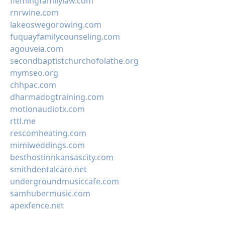
flemingfamilylaw.com
rnrwine.com
lakeoswegorowing.com
fuquayfamilycounseling.com
agouveia.com
secondbaptistchurchofolathe.org
mymseo.org
chhpac.com
dharmadogtraining.com
motionaudiotx.com
rttl.me
rescomheating.com
mimiweddings.com
besthostinnkansascity.com
smithdentalcare.net
undergroundmusiccafe.com
samhubermusic.com
apexfence.net