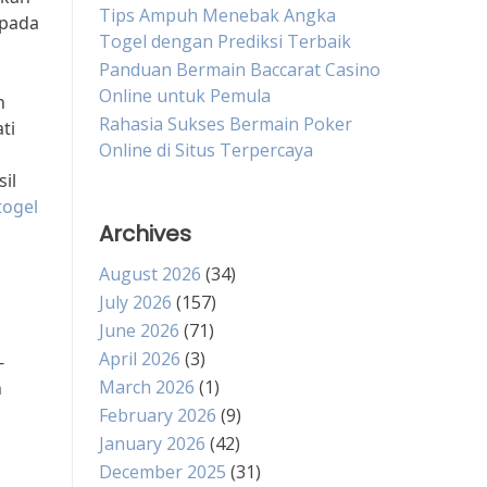
Tips Ampuh Menebak Angka
 pada
Togel dengan Prediksi Terbaik
Panduan Bermain Baccarat Casino
Online untuk Pemula
n
Rahasia Sukses Bermain Poker
ti
Online di Situs Terpercaya
il
togel
Archives
August 2026
(34)
July 2026
(157)
June 2026
(71)
April 2026
(3)
-
March 2026
(1)
n
g
February 2026
(9)
January 2026
(42)
December 2025
(31)