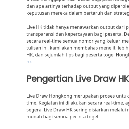
dan apa artinya terhadap output yang diperole
keputusan mereka dalam bertaruh dan strateg
Live HK tidak hanya menawarkan output dari 
transparansi dan kepercayaan bagi peserta. D
secara real-time semua nomor yang keluar, m
tulisan ini, kami akan membahas meneliti lebi
HK, dan sejumlah tips bagi peserta togel Ho
hk
Pengertian Live Draw H
Live Draw Hongkong merupakan proses untuk 
time. Kegiatan ini dilakukan secara real-time
segera. Live Draw HK sering disiarkan melalu
mudah bagi semua pecinta togel.