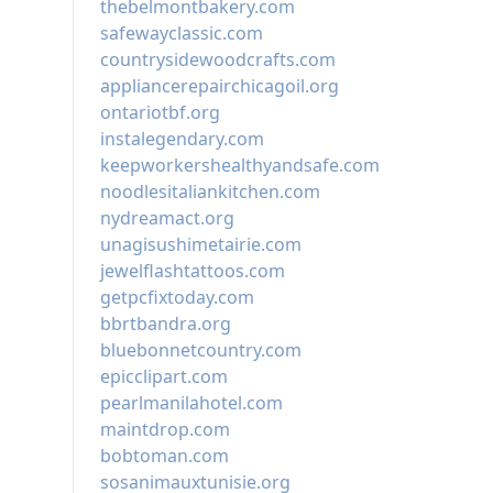
thebelmontbakery.com
safewayclassic.com
countrysidewoodcrafts.com
appliancerepairchicagoil.org
ontariotbf.org
instalegendary.com
keepworkershealthyandsafe.com
noodlesitaliankitchen.com
nydreamact.org
unagisushimetairie.com
jewelflashtattoos.com
getpcfixtoday.com
bbrtbandra.org
bluebonnetcountry.com
epicclipart.com
pearlmanilahotel.com
maintdrop.com
bobtoman.com
sosanimauxtunisie.org