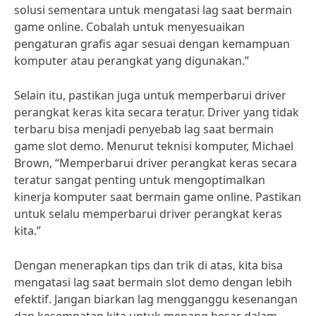
solusi sementara untuk mengatasi lag saat bermain
game online. Cobalah untuk menyesuaikan
pengaturan grafis agar sesuai dengan kemampuan
komputer atau perangkat yang digunakan.”
Selain itu, pastikan juga untuk memperbarui driver
perangkat keras kita secara teratur. Driver yang tidak
terbaru bisa menjadi penyebab lag saat bermain
game slot demo. Menurut teknisi komputer, Michael
Brown, “Memperbarui driver perangkat keras secara
teratur sangat penting untuk mengoptimalkan
kinerja komputer saat bermain game online. Pastikan
untuk selalu memperbarui driver perangkat keras
kita.”
Dengan menerapkan tips dan trik di atas, kita bisa
mengatasi lag saat bermain slot demo dengan lebih
efektif. Jangan biarkan lag mengganggu kesenangan