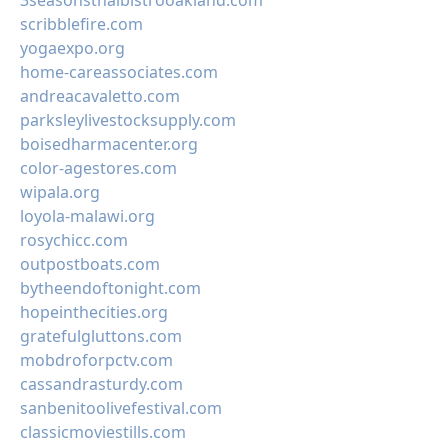
3seasonsthaibistrooakland.com
scribblefire.com
yogaexpo.org
home-careassociates.com
andreacavaletto.com
parksleylivestocksupply.com
boisedharmacenter.org
color-agestores.com
wipala.org
loyola-malawi.org
rosychicc.com
outpostboats.com
bytheendoftonight.com
hopeinthecities.org
gratefulgluttons.com
mobdroforpctv.com
cassandrasturdy.com
sanbenitoolivefestival.com
classicmoviestills.com