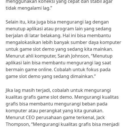
menggunakan koneksi yang cepat dan stabil agar
tidak mengalami lag.”
Selain itu, kita juga bisa mengurangi lag dengan
menutup aplikasi atau program lain yang sedang
berjalan di latar belakang. Hal ini bisa membantu
mengalokasikan lebih banyak sumber daya komputer
untuk game slot demo yang sedang kita mainkan.
Menurut ahli komputer, Sarah Johnson, “Menutup
aplikasi lain bisa membantu mengurangi lag saat
bermain game online. Cobalah untuk fokus pada
game slot demo yang sedang dimainkan.”
Jika lag masih terjadi, cobalah untuk mengurangi
kualitas grafis game slot demo. Mengurangi kualitas
grafis bisa membantu mengurangi beban pada
komputer atau perangkat yang kita gunakan.
Menurut CEO perusahaan game terkenal, Jack
Thompson, “Mengurangi kualitas grafis bisa menjadi