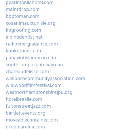
pearlmanilahotel.com
maintdrop.com
bobtoman.com
sosanimauxtunisie.org
kogroofing.com
alpinedentist.net
radioenergiadance.com
kookotheek.com
panayiotislamprou.com
southcampusgateway.com
chateaudelisse.com
wellborncommunityassociation.com
wildwoodfilmfestival.com
westnorthamptonshirejpu.org
hotelbrasile.com
fultonstreetjazz.com
bartlettevents.org
moveablecontainer.com
grupolareina.com