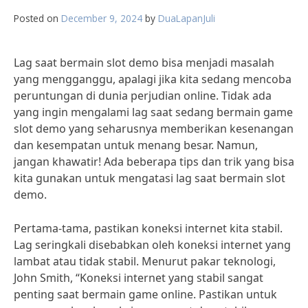
Posted on
December 9, 2024
by
DuaLapanJuli
Lag saat bermain slot demo bisa menjadi masalah
yang mengganggu, apalagi jika kita sedang mencoba
peruntungan di dunia perjudian online. Tidak ada
yang ingin mengalami lag saat sedang bermain game
slot demo yang seharusnya memberikan kesenangan
dan kesempatan untuk menang besar. Namun,
jangan khawatir! Ada beberapa tips dan trik yang bisa
kita gunakan untuk mengatasi lag saat bermain slot
demo.
Pertama-tama, pastikan koneksi internet kita stabil.
Lag seringkali disebabkan oleh koneksi internet yang
lambat atau tidak stabil. Menurut pakar teknologi,
John Smith, “Koneksi internet yang stabil sangat
penting saat bermain game online. Pastikan untuk