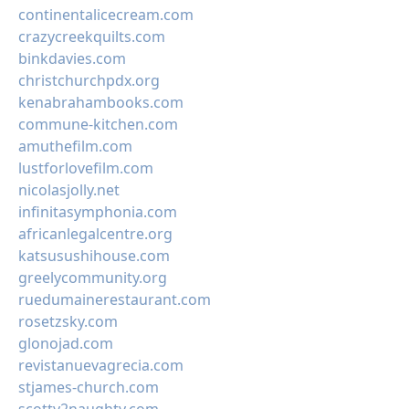
continentalicecream.com
crazycreekquilts.com
binkdavies.com
christchurchpdx.org
kenabrahambooks.com
commune-kitchen.com
amuthefilm.com
lustforlovefilm.com
nicolasjolly.net
infinitasymphonia.com
africanlegalcentre.org
katsusushihouse.com
greelycommunity.org
ruedumainerestaurant.com
rosetzsky.com
glonojad.com
revistanuevagrecia.com
stjames-church.com