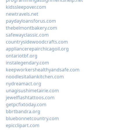
programmingassignmentshelp.net
kidssleepover.com
newtravels.net
paydayloansforus.com
thebelmontbakery.com
safewayclassic.com
countrysidewoodcrafts.com
appliancerepairchicagoil.org
ontariotbf.org
instalegendary.com
keepworkershealthyandsafe.com
noodlesitaliankitchen.com
nydreamact.org
unagisushimetairie.com
jewelflashtattoos.com
getpcfixtoday.com
bbrtbandra.org
bluebonnetcountry.com
epicclipart.com