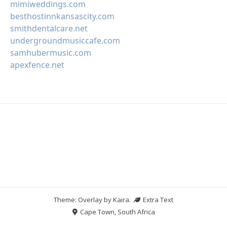
mimiweddings.com
besthostinnkansascity.com
smithdentalcare.net
undergroundmusiccafe.com
samhubermusic.com
apexfence.net
Theme: Overlay by
Kaira
.
Extra Text
Cape Town, South Africa