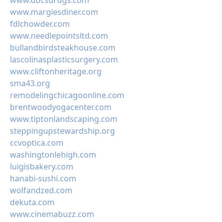
www.docsdrugs.com
www.margiesdiner.com
fdlchowder.com
www.needlepointsltd.com
bullandbirdsteakhouse.com
lascolinasplasticsurgery.com
www.cliftonheritage.org
sma43.org
remodelingchicagoonline.com
brentwoodyogacenter.com
www.tiptonlandscaping.com
steppingupstewardship.org
ccvoptica.com
washingtonlehigh.com
luigisbakery.com
hanabi-sushi.com
wolfandzed.com
dekuta.com
www.cinemabuzz.com