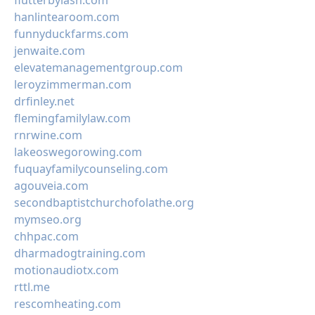
flutterbylash.com
hanlintearoom.com
funnyduckfarms.com
jenwaite.com
elevatemanagementgroup.com
leroyzimmerman.com
drfinley.net
flemingfamilylaw.com
rnrwine.com
lakeoswegorowing.com
fuquayfamilycounseling.com
agouveia.com
secondbaptistchurchofolathe.org
mymseo.org
chhpac.com
dharmadogtraining.com
motionaudiotx.com
rttl.me
rescomheating.com