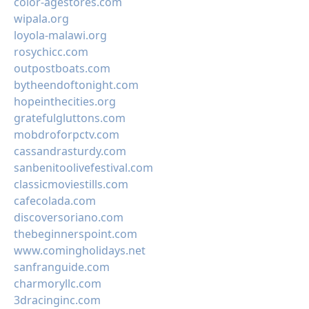
color-agestores.com
wipala.org
loyola-malawi.org
rosychicc.com
outpostboats.com
bytheendoftonight.com
hopeinthecities.org
gratefulgluttons.com
mobdroforpctv.com
cassandrasturdy.com
sanbenitoolivefestival.com
classicmoviestills.com
cafecolada.com
discoversoriano.com
thebeginnerspoint.com
www.comingholidays.net
sanfranguide.com
charmoryllc.com
3dracinginc.com