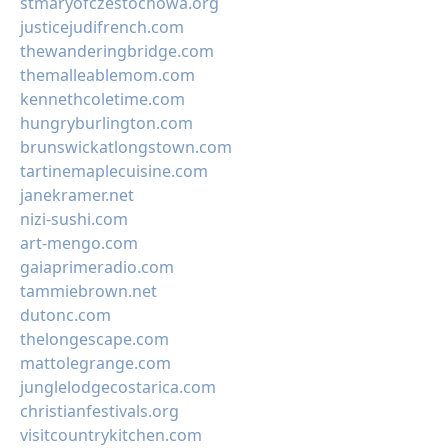
stmaryofczestochowa.org
justicejudifrench.com
thewanderingbridge.com
themalleablemom.com
kennethcoletime.com
hungryburlington.com
brunswickatlongstown.com
tartinemaplecuisine.com
janekramer.net
nizi-sushi.com
art-mengo.com
gaiaprimeradio.com
tammiebrown.net
dutonc.com
thelongescape.com
mattolegrange.com
junglelodgecostarica.com
christianfestivals.org
visitcountrykitchen.com