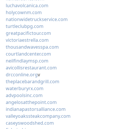
luchavolcanica.com
holycownm.com
nationwidetruckservice.com
turtleclubpg.com
greatpacifictour.com
victoriaestrella.com
thousandwavesspa.com
courtlandcenter.com
neilfindlaymsp.com
avicollisrestaurant.com
drcconline.org
v
theplacebarandgrill.com
waterburyrx.com
advpoolsinc.com
angelosatthepoint.com
indianapastorsalliance.com
valleyoakssteakcompany.com
caseyswoodshed.com