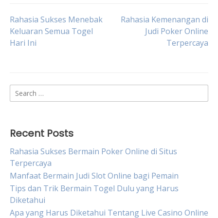
Post
Rahasia Sukses Menebak
Rahasia Kemenangan di
Keluaran Semua Togel
Judi Poker Online
Hari Ini
Terpercaya
navigation
Search
for:
Recent Posts
Rahasia Sukses Bermain Poker Online di Situs
Terpercaya
Manfaat Bermain Judi Slot Online bagi Pemain
Tips dan Trik Bermain Togel Dulu yang Harus
Diketahui
Apa yang Harus Diketahui Tentang Live Casino Online