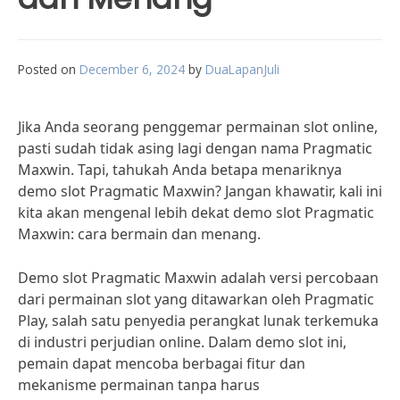
Posted on
December 6, 2024
by
DuaLapanJuli
Jika Anda seorang penggemar permainan slot online,
pasti sudah tidak asing lagi dengan nama Pragmatic
Maxwin. Tapi, tahukah Anda betapa menariknya
demo slot Pragmatic Maxwin? Jangan khawatir, kali ini
kita akan mengenal lebih dekat demo slot Pragmatic
Maxwin: cara bermain dan menang.
Demo slot Pragmatic Maxwin adalah versi percobaan
dari permainan slot yang ditawarkan oleh Pragmatic
Play, salah satu penyedia perangkat lunak terkemuka
di industri perjudian online. Dalam demo slot ini,
pemain dapat mencoba berbagai fitur dan
mekanisme permainan tanpa harus