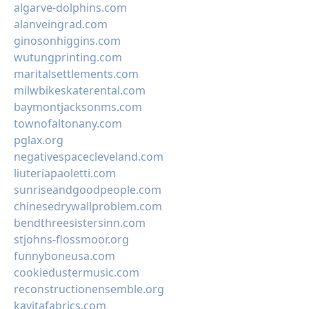
algarve-dolphins.com
alanveingrad.com
ginosonhiggins.com
wutungprinting.com
maritalsettlements.com
milwbikeskaterental.com
baymontjacksonms.com
townofaltonany.com
pglax.org
negativespacecleveland.com
liuteriapaoletti.com
sunriseandgoodpeople.com
chinesedrywallproblem.com
bendthreesistersinn.com
stjohns-flossmoor.org
funnyboneusa.com
cookiedustermusic.com
reconstructionensemble.org
kavitafabrics.com