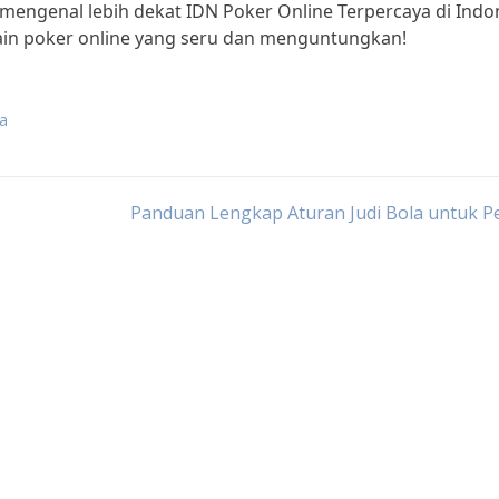
ah mengenal lebih dekat IDN Poker Online Terpercaya di Indo
in poker online yang seru dan menguntungkan!
ya
Panduan Lengkap Aturan Judi Bola untuk P