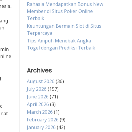
Rahasia Mendapatkan Bonus New
nesia.
Member di Situs Poker Online
Terbaik
yang
Keuntungan Bermain Slot di Situs
an
Terpercaya
Tips Ampuh Menebak Angka
Togel dengan Prediksi Terbaik
dmin
nline
Archives
g
August 2026
(36)
July 2026
(157)
June 2026
(71)
April 2026
(3)
s
March 2026
(1)
inat
February 2026
(9)
January 2026
(42)