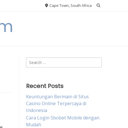
Cape Town, South Africa
om
Search
for:
Recent Posts
Keuntungan Bermain di Situs
Casino Online Terpercaya di
Indonesia
Cara Login Sbobet Mobile dengan
Mudah
ne