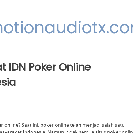
otionaudiotx.c
t IDN Poker Online
esia
online? Saat ini, poker online telah menjadi salah satu
syarakat Indonesia. Namun, tidak semua situs poker onli