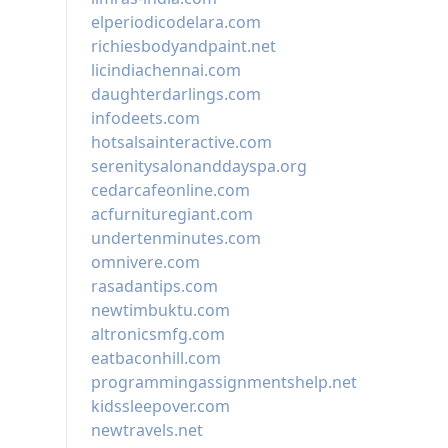
elperiodicodelara.com
richiesbodyandpaint.net
licindiachennai.com
daughterdarlings.com
infodeets.com
hotsalsainteractive.com
serenitysalonanddayspa.org
cedarcafeonline.com
acfurnituregiant.com
undertenminutes.com
omnivere.com
rasadantips.com
newtimbuktu.com
altronicsmfg.com
eatbaconhill.com
programmingassignmentshelp.net
kidssleepover.com
newtravels.net