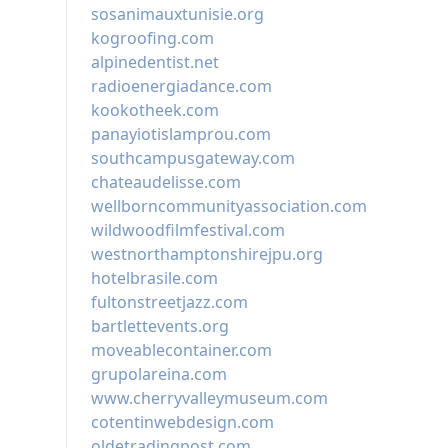
sosanimauxtunisie.org
kogroofing.com
alpinedentist.net
radioenergiadance.com
kookotheek.com
panayiotislamprou.com
southcampusgateway.com
chateaudelisse.com
wellborncommunityassociation.com
wildwoodfilmfestival.com
westnorthamptonshirejpu.org
hotelbrasile.com
fultonstreetjazz.com
bartlettevents.org
moveablecontainer.com
grupolareina.com
www.cherryvalleymuseum.com
cotentinwebdesign.com
oldetradingpost.com