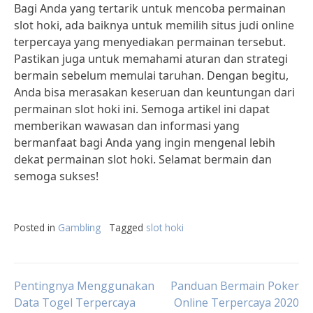
Bagi Anda yang tertarik untuk mencoba permainan
slot hoki, ada baiknya untuk memilih situs judi online
terpercaya yang menyediakan permainan tersebut.
Pastikan juga untuk memahami aturan dan strategi
bermain sebelum memulai taruhan. Dengan begitu,
Anda bisa merasakan keseruan dan keuntungan dari
permainan slot hoki ini. Semoga artikel ini dapat
memberikan wawasan dan informasi yang
bermanfaat bagi Anda yang ingin mengenal lebih
dekat permainan slot hoki. Selamat bermain dan
semoga sukses!
Posted in
Gambling
Tagged
slot hoki
Post
Pentingnya Menggunakan
Panduan Bermain Poker
Data Togel Terpercaya
Online Terpercaya 2020