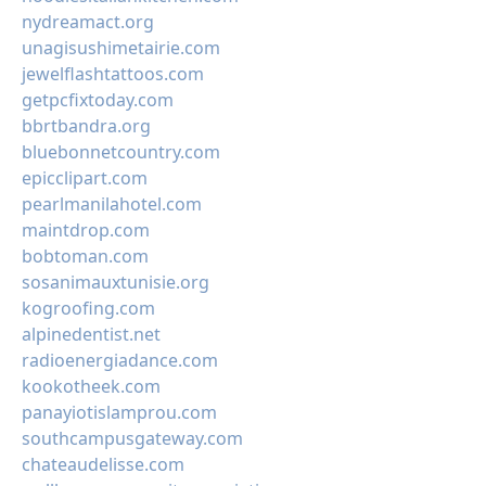
nydreamact.org
unagisushimetairie.com
jewelflashtattoos.com
getpcfixtoday.com
bbrtbandra.org
bluebonnetcountry.com
epicclipart.com
pearlmanilahotel.com
maintdrop.com
bobtoman.com
sosanimauxtunisie.org
kogroofing.com
alpinedentist.net
radioenergiadance.com
kookotheek.com
panayiotislamprou.com
southcampusgateway.com
chateaudelisse.com