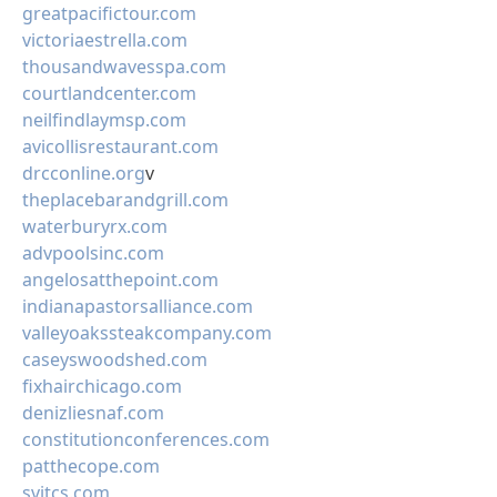
greatpacifictour.com
victoriaestrella.com
thousandwavesspa.com
courtlandcenter.com
neilfindlaymsp.com
avicollisrestaurant.com
drcconline.org
v
theplacebarandgrill.com
waterburyrx.com
advpoolsinc.com
angelosatthepoint.com
indianapastorsalliance.com
valleyoakssteakcompany.com
caseyswoodshed.com
fixhairchicago.com
denizliesnaf.com
constitutionconferences.com
patthecope.com
svitcs.com