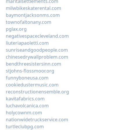
maritalsettlements.com
milwbikeskaterental.com
baymontjacksonms.com
townofaltonany.com
pglax.org
negativespacecleveland.com
liuteriapaoletti.com
sunriseandgoodpeople.com
chinesedrywallproblem.com
bendthreesistersinn.com
stjohns-flossmoor.org
funnyboneusa.com
cookiedustermusic.com
reconstructionensemble.org
kavitafabrics.com
luchavolcanica.com
holycownm.com
nationwidetruckservice.com
turtleclubpg.com