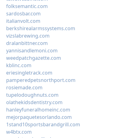
folksemantic.com
sardosbar.com
italianvolt.com
berkshirealarmssystems.com
vizslabrewing.com
dralanbittner.com
yannisandlemoni.com
weedpatchgazette.com
kblinc.com
eriesingletrack.com
pamperedpetsnorthport.com
rosiemade.com
tupelodoughnuts.com
olathekidsdentistry.com
hanleyfuneralhomeinc.com
mejorpaquetesorlando.com
1stand10sportsbarandgrill.com
w4btx.com