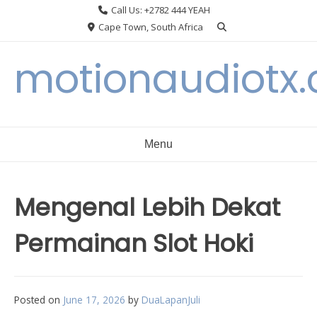
Skip
Call Us: +2782 444 YEAH
to
Cape Town, South Africa
content
motionaudiotx
Menu
Mengenal Lebih Dekat
Permainan Slot Hoki
Posted on
June 17, 2026
by
DuaLapanJuli