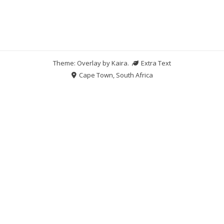
Theme: Overlay by
Kaira
.
Extra Text
Cape Town, South Africa