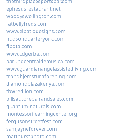
thethirdplacesportsbar.com
ephesusrestaurant.net
woodyswellington.com
fatbellyfreds.com
www.elpatiodesigns.com
hudsonquarteryork.com
fibota.com
www.cdgerba.com
parunocentraldemusica.com
www.guardianangelassistedliving.com
trondhjemsturnforening.com
diamondplazakenya.com
tbwredlion.com
billsautorepairandsales.com
quantum-naturals.com
montessorilearningcenter.org
fergusonstreetfest.com
samjayneforever.com
matthurstphoto.com