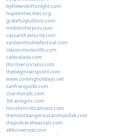
bytheendoftonight.com
hopeinthecities.org
gratefulgluttons.com
mobdroforpctv.com
cassandrasturdy.com
sanbenitoolivefestival.com
classicmoviestills.com
cafecolada.com
discoversoriano.com
thebeginnerspoint.com
www.comingholidays.net
sanfranguide.com
charmoryllc.com
3dracinginc.com
houstoncriticalmass.com
themostdangerousanimalofall.com
thepolicerehearsals.com
alliknownow.com