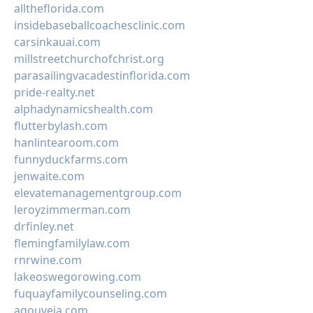
alltheflorida.com
insidebaseballcoachesclinic.com
carsinkauai.com
millstreetchurchofchrist.org
parasailingvacadestinflorida.com
pride-realty.net
alphadynamicshealth.com
flutterbylash.com
hanlintearoom.com
funnyduckfarms.com
jenwaite.com
elevatemanagementgroup.com
leroyzimmerman.com
drfinley.net
flemingfamilylaw.com
rnrwine.com
lakeoswegorowing.com
fuquayfamilycounseling.com
agouveia.com