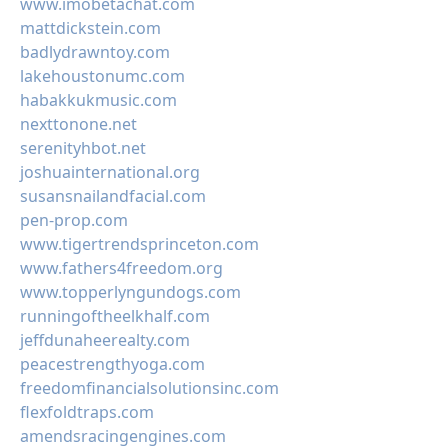
www.imobetachat.com
mattdickstein.com
badlydrawntoy.com
lakehoustonumc.com
habakkukmusic.com
nexttonone.net
serenityhbot.net
joshuainternational.org
susansnailandfacial.com
pen-prop.com
www.tigertrendsprinceton.com
www.fathers4freedom.org
www.topperlyngundogs.com
runningoftheelkhalf.com
jeffdunaheerealty.com
peacestrengthyoga.com
freedomfinancialsolutionsinc.com
flexfoldtraps.com
amendsracingengines.com