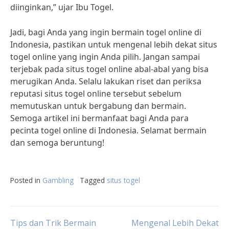
diinginkan,” ujar Ibu Togel.
Jadi, bagi Anda yang ingin bermain togel online di
Indonesia, pastikan untuk mengenal lebih dekat situs
togel online yang ingin Anda pilih. Jangan sampai
terjebak pada situs togel online abal-abal yang bisa
merugikan Anda. Selalu lakukan riset dan periksa
reputasi situs togel online tersebut sebelum
memutuskan untuk bergabung dan bermain.
Semoga artikel ini bermanfaat bagi Anda para
pecinta togel online di Indonesia. Selamat bermain
dan semoga beruntung!
Posted in
Gambling
Tagged
situs togel
Post
Tips dan Trik Bermain
Mengenal Lebih Dekat