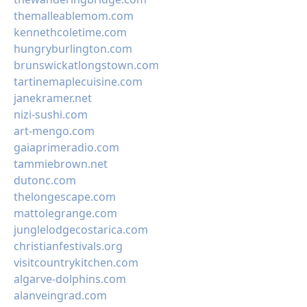
themalleablemom.com
kennethcoletime.com
hungryburlington.com
brunswickatlongstown.com
tartinemaplecuisine.com
janekramer.net
nizi-sushi.com
art-mengo.com
gaiaprimeradio.com
tammiebrown.net
dutonc.com
thelongescape.com
mattolegrange.com
junglelodgecostarica.com
christianfestivals.org
visitcountrykitchen.com
algarve-dolphins.com
alanveingrad.com