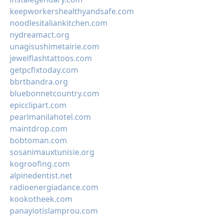
keepworkershealthyandsafe.com
noodlesitaliankitchen.com
nydreamact.org
unagisushimetairie.com
jewelflashtattoos.com
getpcfixtoday.com
bbrtbandra.org
bluebonnetcountry.com
epicclipart.com
pearlmanilahotel.com
maintdrop.com
bobtoman.com
sosanimauxtunisie.org
kogroofing.com
alpinedentist.net
radioenergiadance.com
kookotheek.com
panayiotislamprou.com