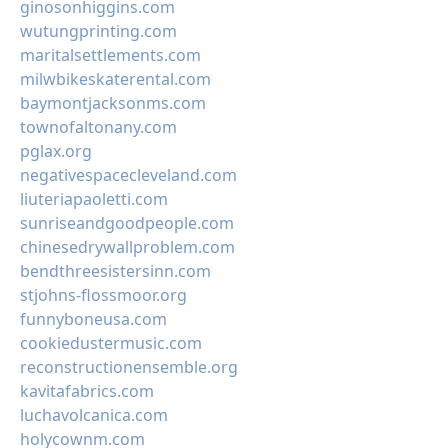
ginosonhiggins.com
wutungprinting.com
maritalsettlements.com
milwbikeskaterental.com
baymontjacksonms.com
townofaltonany.com
pglax.org
negativespacecleveland.com
liuteriapaoletti.com
sunriseandgoodpeople.com
chinesedrywallproblem.com
bendthreesistersinn.com
stjohns-flossmoor.org
funnyboneusa.com
cookiedustermusic.com
reconstructionensemble.org
kavitafabrics.com
luchavolcanica.com
holycownm.com