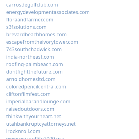
carrosdegolfclub.com
energydevelopmentassociates.com
floraandfarmer.com
s3fsolutions.com
brevardbeachhomes.com
escapefromtheivorytower.com
743southchadwick.com
india-northeast.com
roofing-palmbeach.com
dontfightthefuture.com
arnoldhomesltd.com
coloredpencilcentral.com
cliftonfilmfest.com
imperialbarandlounge.com
raisedoutdoors.com
thinkwithyourheart.net
utahbankruptcyattorneys.net
irocknroll.com
www.wordoflife2000.org