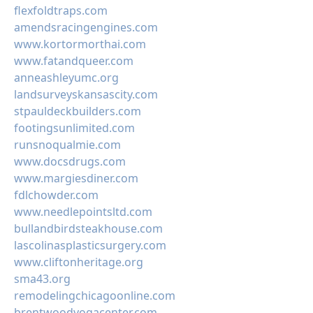
flexfoldtraps.com
amendsracingengines.com
www.kortormorthai.com
www.fatandqueer.com
anneashleyumc.org
landsurveyskansascity.com
stpauldeckbuilders.com
footingsunlimited.com
runsnoqualmie.com
www.docsdrugs.com
www.margiesdiner.com
fdlchowder.com
www.needlepointsltd.com
bullandbirdsteakhouse.com
lascolinasplasticsurgery.com
www.cliftonheritage.org
sma43.org
remodelingchicagoonline.com
brentwoodyogacenter.com