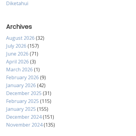
Diketahui
Archives
August 2026
(32)
July 2026
(157)
June 2026
(71)
April 2026
(3)
March 2026
(1)
February 2026
(9)
January 2026
(42)
December 2025
(31)
February 2025
(115)
January 2025
(155)
December 2024
(151)
November 2024
(135)