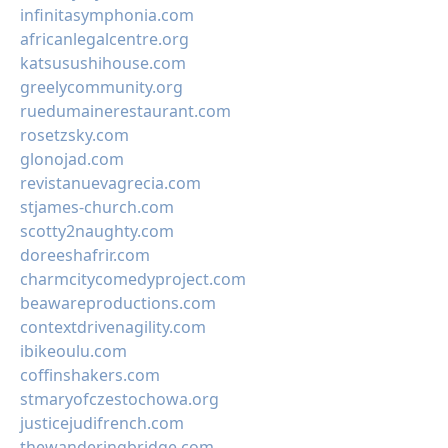
infinitasymphonia.com
africanlegalcentre.org
katsusushihouse.com
greelycommunity.org
ruedumainerestaurant.com
rosetzsky.com
glonojad.com
revistanuevagrecia.com
stjames-church.com
scotty2naughty.com
doreeshafrir.com
charmcitycomedyproject.com
beawareproductions.com
contextdrivenagility.com
ibikeoulu.com
coffinshakers.com
stmaryofczestochowa.org
justicejudifrench.com
thewanderingbridge.com