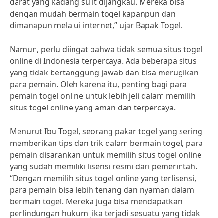
darat yang kadang sulit dijangkau. Mereka bisa
dengan mudah bermain togel kapanpun dan
dimanapun melalui internet,” ujar Bapak Togel.
Namun, perlu diingat bahwa tidak semua situs togel
online di Indonesia terpercaya. Ada beberapa situs
yang tidak bertanggung jawab dan bisa merugikan
para pemain. Oleh karena itu, penting bagi para
pemain togel online untuk lebih jeli dalam memilih
situs togel online yang aman dan terpercaya.
Menurut Ibu Togel, seorang pakar togel yang sering
memberikan tips dan trik dalam bermain togel, para
pemain disarankan untuk memilih situs togel online
yang sudah memiliki lisensi resmi dari pemerintah.
“Dengan memilih situs togel online yang terlisensi,
para pemain bisa lebih tenang dan nyaman dalam
bermain togel. Mereka juga bisa mendapatkan
perlindungan hukum jika terjadi sesuatu yang tidak