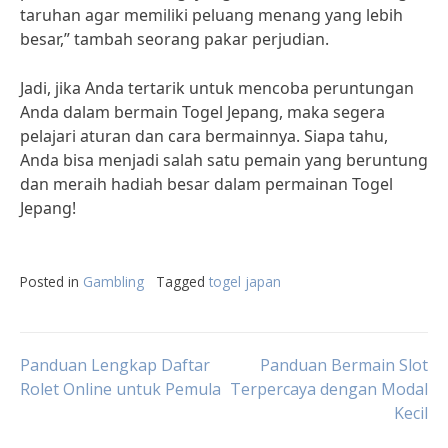
taruhan agar memiliki peluang menang yang lebih
besar,” tambah seorang pakar perjudian.
Jadi, jika Anda tertarik untuk mencoba peruntungan
Anda dalam bermain Togel Jepang, maka segera
pelajari aturan dan cara bermainnya. Siapa tahu,
Anda bisa menjadi salah satu pemain yang beruntung
dan meraih hadiah besar dalam permainan Togel
Jepang!
Posted in
Gambling
Tagged
togel japan
Post
Panduan Lengkap Daftar
Panduan Bermain Slot
Rolet Online untuk Pemula
Terpercaya dengan Modal
Kecil
navigation