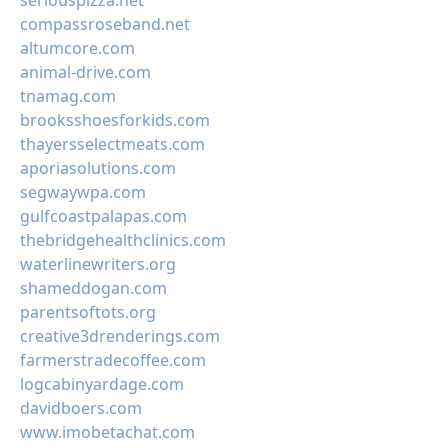
seriouspizza.net
compassroseband.net
altumcore.com
animal-drive.com
tnamag.com
brooksshoesforkids.com
thayersselectmeats.com
aporiasolutions.com
segwaywpa.com
gulfcoastpalapas.com
thebridgehealthclinics.com
waterlinewriters.org
shameddogan.com
parentsoftots.org
creative3drenderings.com
farmerstradecoffee.com
logcabinyardage.com
davidboers.com
www.imobetachat.com