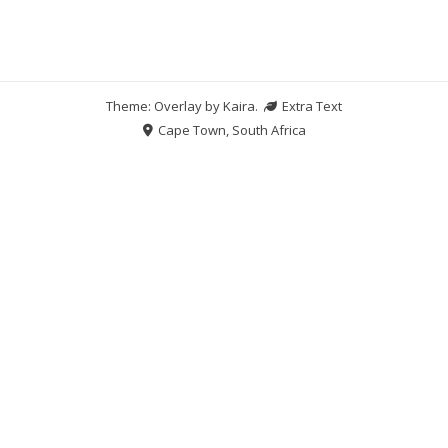
Theme: Overlay by
Kaira
.
Extra Text
Cape Town, South Africa