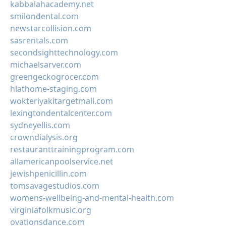
kabbalahacademy.net
smilondental.com
newstarcollision.com
sasrentals.com
secondsighttechnology.com
michaelsarver.com
greengeckogrocer.com
hlathome-staging.com
wokteriyakitargetmall.com
lexingtondentalcenter.com
sydneyellis.com
crowndialysis.org
restauranttrainingprogram.com
allamericanpoolservice.net
jewishpenicillin.com
tomsavagestudios.com
womens-wellbeing-and-mental-health.com
virginiafolkmusic.org
ovationsdance.com