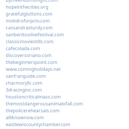
bytheendoftonight.com
hopeinthecities.org
gratefulgluttons.com
mobdroforpctv.com
cassandrasturdy.com
sanbenitoolivefestival.com
classicmoviestills.com
cafecolada.com
discoversoriano.com
thebeginnerspoint.com
www.comingholidays.net
sanfranguide.com
charmoryllc.com
3dracinginc.com
houstoncriticalmass.com
themostdangerousanimalofall.com
thepolicerehearsals.com
alliknownow.com
eastlewiscountychamber.com