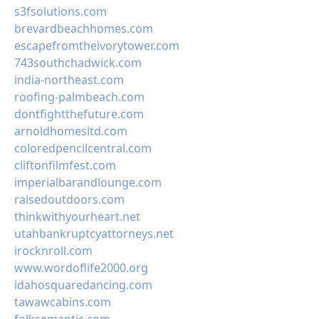
s3fsolutions.com
brevardbeachhomes.com
escapefromtheivorytower.com
743southchadwick.com
india-northeast.com
roofing-palmbeach.com
dontfightthefuture.com
arnoldhomesltd.com
coloredpencilcentral.com
cliftonfilmfest.com
imperialbarandlounge.com
raisedoutdoors.com
thinkwithyourheart.net
utahbankruptcyattorneys.net
irocknroll.com
www.wordoflife2000.org
idahosquaredancing.com
tawawcabins.com