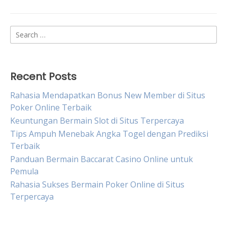
Search
for:
Recent Posts
Rahasia Mendapatkan Bonus New Member di Situs
Poker Online Terbaik
Keuntungan Bermain Slot di Situs Terpercaya
Tips Ampuh Menebak Angka Togel dengan Prediksi
Terbaik
Panduan Bermain Baccarat Casino Online untuk
Pemula
Rahasia Sukses Bermain Poker Online di Situs
Terpercaya