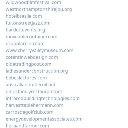
wildwoodfilmfestival.com
westnorthamptonshirejpu.org
hotelbrasile.com
fultonstreetjazz.com
bartlettevents.org
moveablecontainer.com
grupolareina.com
www.cherryvalleymuseum.com
cotentinwebdesign.com
oldetradingpost.com
ladiesunderconstruction.org
bebeslectores.com
australiantimberoil.net
dinosfamilyrestaurant.net
infraredbuildingtechnologies.com
harvesttablehermann.com
carrosdegolfclub.com
energydevelopmentassociates.com
floraandfarmer.com