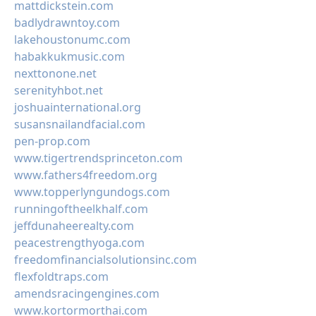
mattdickstein.com
badlydrawntoy.com
lakehoustonumc.com
habakkukmusic.com
nexttonone.net
serenityhbot.net
joshuainternational.org
susansnailandfacial.com
pen-prop.com
www.tigertrendsprinceton.com
www.fathers4freedom.org
www.topperlyngundogs.com
runningoftheelkhalf.com
jeffdunaheerealty.com
peacestrengthyoga.com
freedomfinancialsolutionsinc.com
flexfoldtraps.com
amendsracingengines.com
www.kortormorthai.com