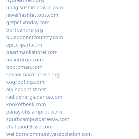
nydreamact.org
unagisushimetairie.com
jewelflashtattoos.com
getpcfixtoday.com
bbrtbandra.org
bluebonnetcountry.com
epicclipart.com
pearlmanilahotel.com
maintdrop.com
bobtoman.com
sosanimauxtunisie.org
kogroofing.com
alpinedentist.net
radioenergiadance.com
kookotheek.com
panayiotislamprou.com
southcampusgateway.com
chateaudelisse.com
wellborncommunityassociation.com