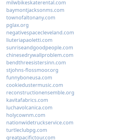
milwbikeskaterental.com
baymontjacksonms.com
townofaltonany.com
pglax.org
negativespacecleveland.com
liuteriapaoletti.com
sunriseandgoodpeople.com
chinesedrywallproblem.com
bendthreesistersinn.com
stjohns-flossmoor.org
funnyboneusa.com
cookiedustermusic.com
reconstructionensemble.org
kavitafabrics.com
luchavolcanica.com
holycownm.com
nationwidetruckservice.com
turtleclubpg.com
greatpacifictour.com