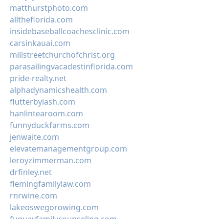
matthurstphoto.com
alltheflorida.com
insidebaseballcoachesclinic.com
carsinkauai.com
millstreetchurchofchrist.org
parasailingvacadestinflorida.com
pride-realty.net
alphadynamicshealth.com
flutterbylash.com
hanlintearoom.com
funnyduckfarms.com
jenwaite.com
elevatemanagementgroup.com
leroyzimmerman.com
drfinley.net
flemingfamilylaw.com
rnrwine.com
lakeoswegorowing.com