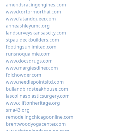
amendsracingengines.com
www.kortormorthai.com
www.fatandqueer.com
anneashleyumc.org
landsurveyskansascity.com
stpauldeckbuilders.com
footingsunlimited.com
runsnoqualmie.com
www.docsdrugs.com
www.margiesdiner.com
fdlchowder.com
www.needlepointsltd.com
bullandbirdsteakhouse.com
lascolinasplasticsurgery.com
www.cliftonheritage.org
sma43.org
remodelingchicagoonline.com
brentwoodyogacenter.com