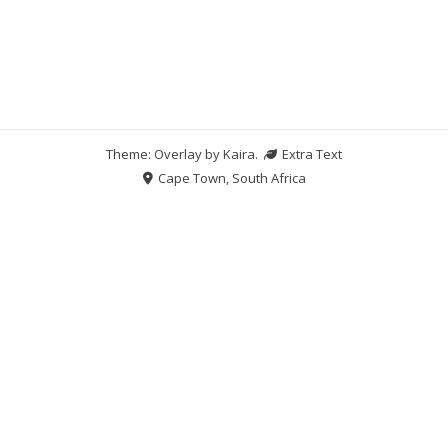
Theme: Overlay by
Kaira
.
Extra Text
Cape Town, South Africa