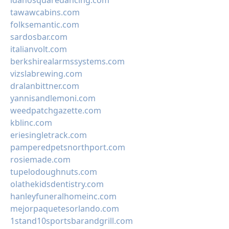
idahosquaredancing.com
tawawcabins.com
folksemantic.com
sardosbar.com
italianvolt.com
berkshirealarmssystems.com
vizslabrewing.com
dralanbittner.com
yannisandlemoni.com
weedpatchgazette.com
kblinc.com
eriesingletrack.com
pamperedpetsnorthport.com
rosiemade.com
tupelodoughnuts.com
olathekidsdentistry.com
hanleyfuneralhomeinc.com
mejorpaquetesorlando.com
1stand10sportsbarandgrill.com