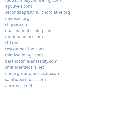
fuquayfamilycounseling.com
agouveia.com
secondbaptistchurchofolathe.org
mymseo.org
chhpac.com
dharmadogtraining.com
motionaudiotx.com
rttl.me
rescomheating.com
mimiweddings.com
besthostinnkansascity.com
smithdentalcare.net
undergroundmusiccafe.com
samhubermusic.com
apexfence.net