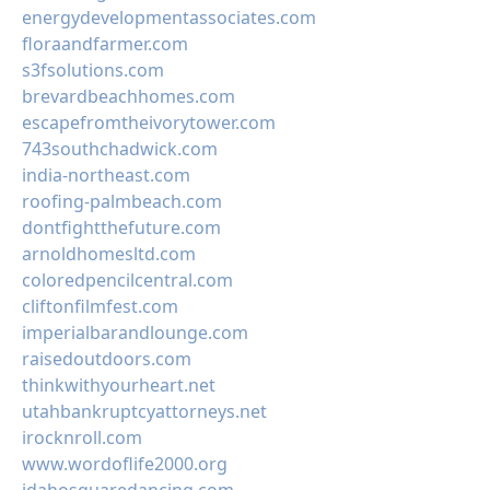
energydevelopmentassociates.com
floraandfarmer.com
s3fsolutions.com
brevardbeachhomes.com
escapefromtheivorytower.com
743southchadwick.com
india-northeast.com
roofing-palmbeach.com
dontfightthefuture.com
arnoldhomesltd.com
coloredpencilcentral.com
cliftonfilmfest.com
imperialbarandlounge.com
raisedoutdoors.com
thinkwithyourheart.net
utahbankruptcyattorneys.net
irocknroll.com
www.wordoflife2000.org