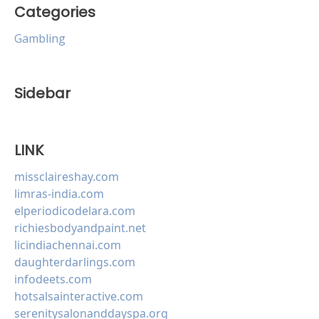
Categories
Gambling
Sidebar
LINK
missclaireshay.com
limras-india.com
elperiodicodelara.com
richiesbodyandpaint.net
licindiachennai.com
daughterdarlings.com
infodeets.com
hotsalsainteractive.com
serenitysalonanddayspa.org