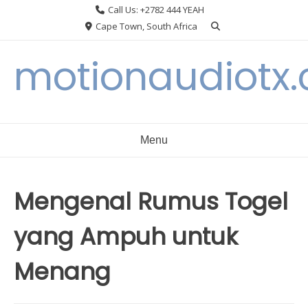
Skip
Call Us: +2782 444 YEAH
to
Cape Town, South Africa
content
motionaudiotx
Menu
Mengenal Rumus Togel
yang Ampuh untuk
Menang