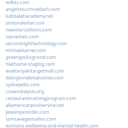
w4btx.com
angelstouchnaillash.com
kabbalahacademy.net
smilondental.com
newstarcollision.com
sasrentals.com
secondsighttechnology.com
michaelsarver.com
greengeckogrocer.com
hlathome-staging.com
wokteriyakitargetmall.com
lexingtondentalcenter.com
sydneyellis.com
crowndialysis.org
restauranttrainingprogram.com
allamericanpoolservice.net
jewishpenicillin.com
tomsavagestudios.com
womens-wellbeing-and-mental-health.com