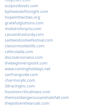
rosychicc.com
outpostboats.com
bytheendoftonight.com
hopeinthecities.org
gratefulgluttons.com
mobdroforpctv.com
cassandrasturdy.com
sanbenitoolivefestival.com
classicmoviestills.com
cafecolada.com
discoversoriano.com
thebeginnerspoint.com
www.comingholidays.net
sanfranguide.com
charmoryllc.com
3dracinginc.com
houstoncriticalmass.com
themostdangerousanimalofall.com
thepolicerehearsals.com