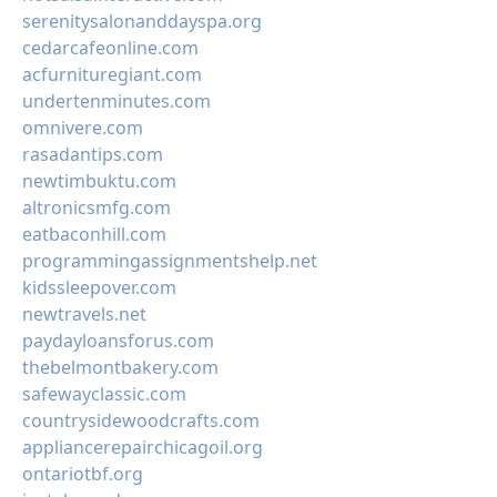
serenitysalonanddayspa.org
cedarcafeonline.com
acfurnituregiant.com
undertenminutes.com
omnivere.com
rasadantips.com
newtimbuktu.com
altronicsmfg.com
eatbaconhill.com
programmingassignmentshelp.net
kidssleepover.com
newtravels.net
paydayloansforus.com
thebelmontbakery.com
safewayclassic.com
countrysidewoodcrafts.com
appliancerepairchicagoil.org
ontariotbf.org