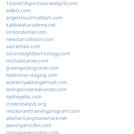
1stand10sportsbarandgrill.com
w4btx.com
angelstouchnaillash.com
kabbalahacademy.net
smilondental.com
newstarcollision.com
sasrentals.com
secondsighttechnology.com
michaelsarver.com
greengeckogrocer.com
hlathome-staging.com
wokteriyakitargetmall.com
lexingtondentalcenter.com
sydneyellis.com
crowndialysis.org
restauranttrainingprogram.com
allamericanpoolservice.net
jewishpenicillin.com
tomsavagestudios.com