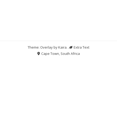
Theme: Overlay by
Kaira
.
Extra Text
Cape Town, South Africa