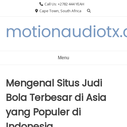
Skip
Call Us: +2782 444 YEAH
to
Cape Town, South Africa
content
motionaudiotx
Menu
Mengenal Situs Judi
Bola Terbesar di Asia
yang Populer di
Indonesia