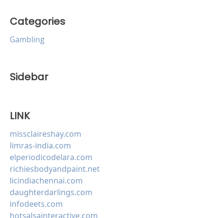
Categories
Gambling
Sidebar
LINK
missclaireshay.com
limras-india.com
elperiodicodelara.com
richiesbodyandpaint.net
licindiachennai.com
daughterdarlings.com
infodeets.com
hotsalsainteractive.com