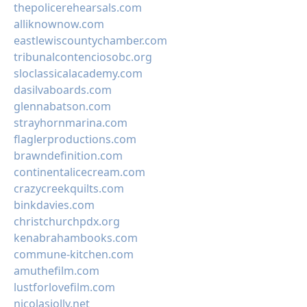
thepolicerehearsals.com
alliknownow.com
eastlewiscountychamber.com
tribunalcontenciosobc.org
sloclassicalacademy.com
dasilvaboards.com
glennabatson.com
strayhornmarina.com
flaglerproductions.com
brawndefinition.com
continentalicecream.com
crazycreekquilts.com
binkdavies.com
christchurchpdx.org
kenabrahambooks.com
commune-kitchen.com
amuthefilm.com
lustforlovefilm.com
nicolasjolly.net