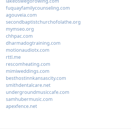
lakeoswegorowing.com
fuquayfamilycounseling.com
agouveia.com
secondbaptistchurchofolathe.org
mymseo.org
chhpac.com
dharmadogtraining.com
motionaudiotx.com
rttl.me
rescomheating.com
mimiweddings.com
besthostinnkansascity.com
smithdentalcare.net
undergroundmusiccafe.com
samhubermusic.com
apexfence.net