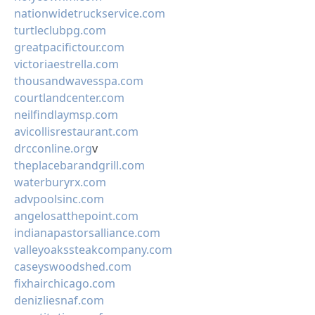
nationwidetruckservice.com
turtleclubpg.com
greatpacifictour.com
victoriaestrella.com
thousandwavesspa.com
courtlandcenter.com
neilfindlaymsp.com
avicollisrestaurant.com
drcconline.org
v
theplacebarandgrill.com
waterburyrx.com
advpoolsinc.com
angelosatthepoint.com
indianapastorsalliance.com
valleyoakssteakcompany.com
caseyswoodshed.com
fixhairchicago.com
denizliesnaf.com