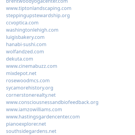
brentwoodyogacenter.com
www.tiptonlandscaping.com
steppingupstewardship.org
ccvoptica.com
washingtonlehigh.com
luigisbakery.com
hanabi-sushi.com
wolfandzed.com
dekuta.com
www.cinemabuzz.com
mixdepot.net
rosewoodmcs.com
sycamorehistory.org
cornerstonerealty.net
www.consciousnessandbiofeedback.org
www.iamzowilliams.com
www.hastingsgardencenter.com
pianoexplorer.net
southsidegardens.net