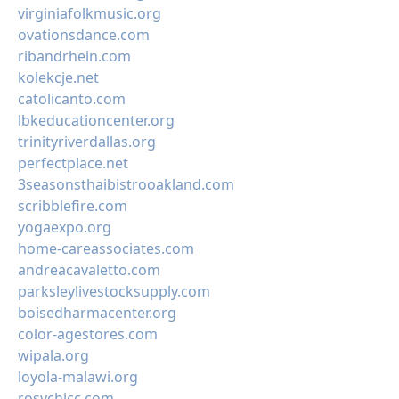
virginiafolkmusic.org
ovationsdance.com
ribandrhein.com
kolekcje.net
catolicanto.com
lbkeducationcenter.org
trinityriverdallas.org
perfectplace.net
3seasonsthaibistrooakland.com
scribblefire.com
yogaexpo.org
home-careassociates.com
andreacavaletto.com
parksleylivestocksupply.com
boisedharmacenter.org
color-agestores.com
wipala.org
loyola-malawi.org
rosychicc.com