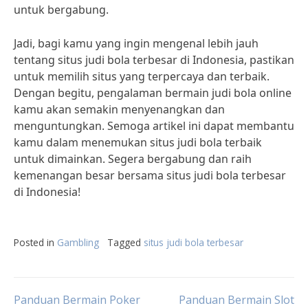
untuk bergabung.
Jadi, bagi kamu yang ingin mengenal lebih jauh
tentang situs judi bola terbesar di Indonesia, pastikan
untuk memilih situs yang terpercaya dan terbaik.
Dengan begitu, pengalaman bermain judi bola online
kamu akan semakin menyenangkan dan
menguntungkan. Semoga artikel ini dapat membantu
kamu dalam menemukan situs judi bola terbaik
untuk dimainkan. Segera bergabung dan raih
kemenangan besar bersama situs judi bola terbesar
di Indonesia!
Posted in
Gambling
Tagged
situs judi bola terbesar
Post
Panduan Bermain Poker
Panduan Bermain Slot