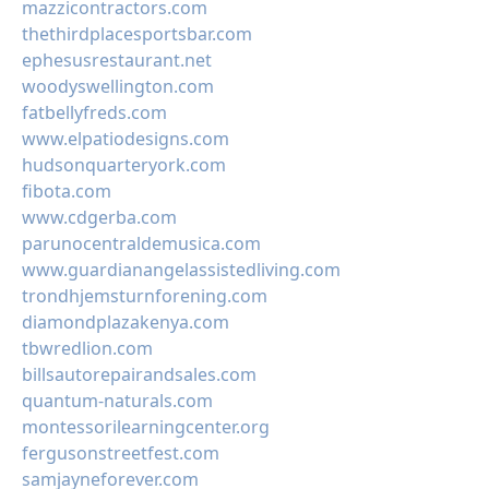
mazzicontractors.com
thethirdplacesportsbar.com
ephesusrestaurant.net
woodyswellington.com
fatbellyfreds.com
www.elpatiodesigns.com
hudsonquarteryork.com
fibota.com
www.cdgerba.com
parunocentraldemusica.com
www.guardianangelassistedliving.com
trondhjemsturnforening.com
diamondplazakenya.com
tbwredlion.com
billsautorepairandsales.com
quantum-naturals.com
montessorilearningcenter.org
fergusonstreetfest.com
samjayneforever.com