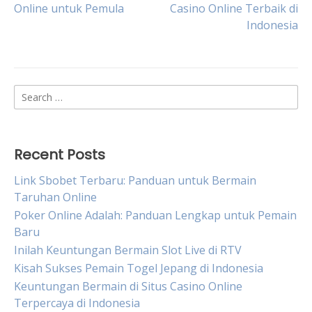
Online untuk Pemula
Casino Online Terbaik di
Indonesia
navigation
Search
for:
Recent Posts
Link Sbobet Terbaru: Panduan untuk Bermain
Taruhan Online
Poker Online Adalah: Panduan Lengkap untuk Pemain
Baru
Inilah Keuntungan Bermain Slot Live di RTV
Kisah Sukses Pemain Togel Jepang di Indonesia
Keuntungan Bermain di Situs Casino Online
Terpercaya di Indonesia