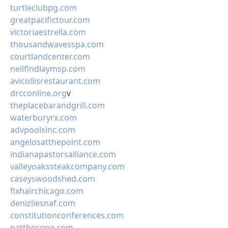
turtleclubpg.com
greatpacifictour.com
victoriaestrella.com
thousandwavesspa.com
courtlandcenter.com
neilfindlaymsp.com
avicollisrestaurant.com
drcconline.org
v
theplacebarandgrill.com
waterburyrx.com
advpoolsinc.com
angelosatthepoint.com
indianapastorsalliance.com
valleyoakssteakcompany.com
caseyswoodshed.com
fixhairchicago.com
denizliesnaf.com
constitutionconferences.com
patthecope.com