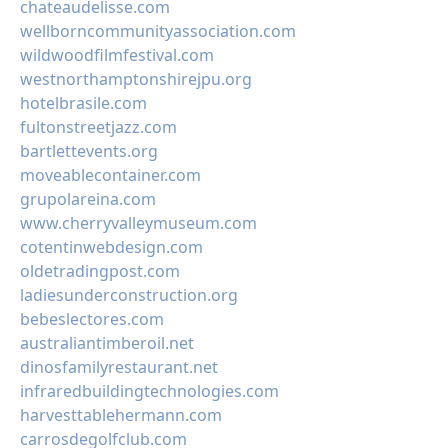
chateaudelisse.com
wellborncommunityassociation.com
wildwoodfilmfestival.com
westnorthamptonshirejpu.org
hotelbrasile.com
fultonstreetjazz.com
bartlettevents.org
moveablecontainer.com
grupolareina.com
www.cherryvalleymuseum.com
cotentinwebdesign.com
oldetradingpost.com
ladiesunderconstruction.org
bebeslectores.com
australiantimberoil.net
dinosfamilyrestaurant.net
infraredbuildingtechnologies.com
harvesttablehermann.com
carrosdegolfclub.com