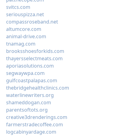
svitcs.com
seriouspizza.net
compassroseband.net
altumcore.com
animal-drive.com
tnamag.com
brooksshoesforkids.com
thayersselectmeats.com
aporiasolutions.com
segwaywpa.com
gulfcoastpalapas.com
thebridgehealthclinics.com
waterlinewriters.org
shameddogan.com
parentsoftots.org
creative3drenderings.com
farmerstradecoffee.com
logcabinyardage.com