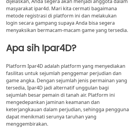
dijelaskan, Anda segera akan menjadi anggota dalam
masyarakat ipar4d. Mari kita cermati bagaimana
metode registrasi di platform ini dan melakukan
login secara gampang supaya Anda bisa segera
menyaksikan bermacam-macam game yang tersedia.
Apa sih Ipar4D?
Platform Ipar4D adalah platform yang menyediakan
fasilitas untuk sejumlah penggemar perjudian dan
game angka. Dengan sejumlah jenis permainan yang
tersedia, Ipar4D jadi alternatif unggulan bagi
sejumlah besar pemain di tanah air. Platform ini
mengedepankan jaminan keamanan dan
keterjangkauan dalam perjudian, sehingga pengguna
dapat menikmati serunya taruhan yang
menggembirakan.