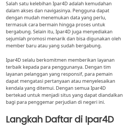
Salah satu kelebihan Ipar4D adalah kemudahan
dalam akses dan navigasinya. Pengguna dapat
dengan mudah menemukan data yang perlu,
termasuk cara bermain hingga proses untuk
bergabung. Selain itu, Ipar4D juga menyediakan
sejumlah promosi menarik dan bisa digunakan oleh
member baru atau yang sudah bergabung.
Ipar4D selalu berkomitmen memberikan layanan
terbaik kepada para penggunanya. Dengan tim
layanan pelanggan yang responsif, para pemain
dapat mengatasi pertanyaan atau menyelesaikan
kendala yang ditemui. Dengan semua Ipar4D
bertekad untuk menjadi situs yang dapat diandalkan
bagi para penggemar perjudian di negeri ini.
Langkah Daftar di Ipar4D