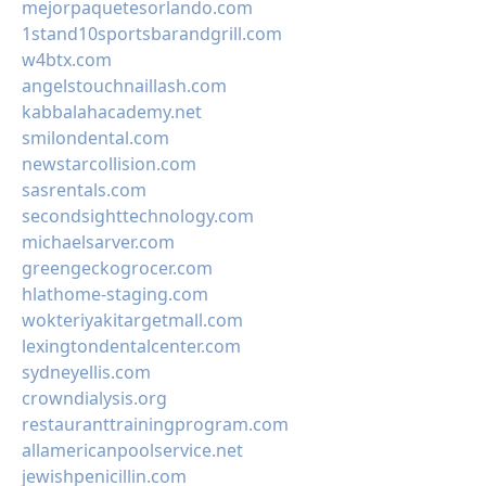
mejorpaquetesorlando.com
1stand10sportsbarandgrill.com
w4btx.com
angelstouchnaillash.com
kabbalahacademy.net
smilondental.com
newstarcollision.com
sasrentals.com
secondsighttechnology.com
michaelsarver.com
greengeckogrocer.com
hlathome-staging.com
wokteriyakitargetmall.com
lexingtondentalcenter.com
sydneyellis.com
crowndialysis.org
restauranttrainingprogram.com
allamericanpoolservice.net
jewishpenicillin.com