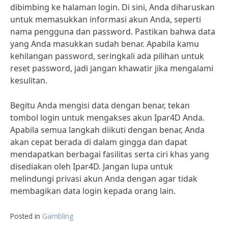
dibimbing ke halaman login. Di sini, Anda diharuskan
untuk memasukkan informasi akun Anda, seperti
nama pengguna dan password. Pastikan bahwa data
yang Anda masukkan sudah benar. Apabila kamu
kehilangan password, seringkali ada pilihan untuk
reset password, jadi jangan khawatir jika mengalami
kesulitan.
Begitu Anda mengisi data dengan benar, tekan
tombol login untuk mengakses akun Ipar4D Anda.
Apabila semua langkah diikuti dengan benar, Anda
akan cepat berada di dalam gingga dan dapat
mendapatkan berbagai fasilitas serta ciri khas yang
disediakan oleh Ipar4D. Jangan lupa untuk
melindungi privasi akun Anda dengan agar tidak
membagikan data login kepada orang lain.
Posted in
Gambling