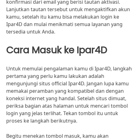
konfirmasi dari email yang berisi tautan aktivasi.
Lanjutkan tautan tersebut untuk mengaktifkan akun
kamu, setelah itu kamu bisa melakukan login ke
Ipar4D dan mulai menikmati semua layanan yang
tersedia untuk Anda.
Cara Masuk ke Ipar4D
Untuk memulai pengalaman kamu di Ipar4D, langkah
pertama yang perlu kamu lakukan adalah
mengunjungi situs official Ipar4D. Jangan lupa kamu
memakai peramban yang kompatibel dan dengan
koneksi internet yang handal. Setelah situs dimuat,
periksa bagian atas halaman untuk mencari tombol
login yang jelas terlihat. Tekan tombol itu untuk
proses ke langkah berikutnya.
Begitu menekan tombol masuk, kamu akan