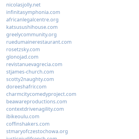
nicolasjolly.net
infinitasymphonia.com
africanlegalcentre.org
katsusushihouse.com
greelycommunity.org
ruedumainerestaurant.com
rosetzsky.com
glonojad.com
revistanuevagrecia.com
stjames-church.com
scotty2naughty.com
doreeshafrir.com
charmcitycomedyproject.com
beawareproductions.com
contextdrivenagility.com
ibikeoulu.com
coffinshakers.com
stmaryofczestochowa.org
justicejudifrench.com