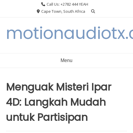
Skip
Call Us: +2782 444 YEAH
to
Cape Town, South Africa
content
motionaudiotx
Menu
Menguak Misteri Ipar
4D: Langkah Mudah
untuk Partisipan