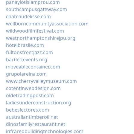
panayiotislamprou.com
southcampusgateway.com
chateaudelisse.com
wellborncommunityassociation.com
wildwoodfilmfestival.com
westnorthamptonshirejpu.org
hotelbrasile.com
fultonstreetjazz.com
bartlettevents.org
moveablecontainer.com
grupolareina.com
www.cherryvalleymuseum.com
cotentinwebdesign.com
oldetradingpost.com
ladiesunderconstruction.org
bebeslectores.com
australiantimberoil.net
dinosfamilyrestaurant.net
infraredbuildingtechnologies.com