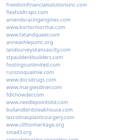
freedomfinancialsolutionsinc.com
flexfoldtraps.com
amendsracingengines.com
www.kortormorthai.com
www.fatandqueer.com
anneashleyumc.org
landsurveyskansascity.com
stpauldeckbuilders.com
footingsunlimited.com
runsnoqualmie.com
www.docsdrugs.com
www.margiesdiner.com
fdlchowder.com
www.needlepointsltd.com
bullandbirdsteakhouse.com
lascolinasplasticsurgery.com
www.cliftonheritage.org
sma43.org
remodelingchicagoonline.com