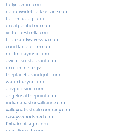
holycownm.com
nationwidetruckservice.com
turtleclubpg.com
greatpacifictour.com
victoriaestrella.com
thousandwavesspa.com
courtlandcenter.com
neilfindlaymsp.com
avicollisrestaurant.com
drcconline.org
v
theplacebarandgrill.com
waterburyrx.com
advpoolsinc.com
angelosatthepoint.com
indianapastorsalliance.com
valleyoakssteakcompany.com
caseyswoodshed.com
fixhairchicago.com
denizliesnaf.com