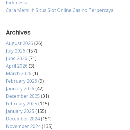
Indonesia
Cara Memilih Situs Slot Online Casino Terpercaya
Archives
August 2026
(26)
July 2026
(157)
June 2026
(71)
April 2026
(3)
March 2026
(1)
February 2026
(9)
January 2026
(42)
December 2025
(31)
February 2025
(115)
January 2025
(155)
December 2024
(151)
November 2024
(135)