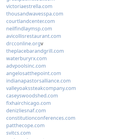
victoriaestrella.com
thousandwavesspa.com
courtlandcenter.com
neilfindlaymsp.com
avicollisrestaurant.com
drcconline.org
v
theplacebarandgrill.com
waterburyrx.com
advpoolsinc.com
angelosatthepoint.com
indianapastorsalliance.com
valleyoakssteakcompany.com
caseyswoodshed.com
fixhairchicago.com
denizliesnaf.com
constitutionconferences.com
patthecope.com
svitcs.com