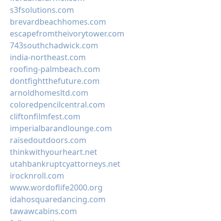
s3fsolutions.com
brevardbeachhomes.com
escapefromtheivorytower.com
743southchadwick.com
india-northeast.com
roofing-palmbeach.com
dontfightthefuture.com
arnoldhomesltd.com
coloredpencilcentral.com
cliftonfilmfest.com
imperialbarandlounge.com
raisedoutdoors.com
thinkwithyourheart.net
utahbankruptcyattorneys.net
irocknroll.com
www.wordoflife2000.org
idahosquaredancing.com
tawawcabins.com