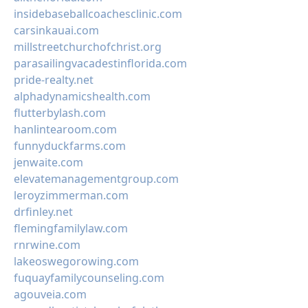
insidebaseballcoachesclinic.com
carsinkauai.com
millstreetchurchofchrist.org
parasailingvacadestinflorida.com
pride-realty.net
alphadynamicshealth.com
flutterbylash.com
hanlintearoom.com
funnyduckfarms.com
jenwaite.com
elevatemanagementgroup.com
leroyzimmerman.com
drfinley.net
flemingfamilylaw.com
rnrwine.com
lakeoswegorowing.com
fuquayfamilycounseling.com
agouveia.com