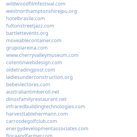
wildwoodfilmfestival.com
westnorthamptonshirejpu.org
hotelbrasile.com
fultonstreetjazz.com
bartlettevents.org
moveablecontainer.com
grupolareina.com
www.cherryvalleymuseum.com
cotentinwebdesign.com
oldetradingpost.com
ladiesunderconstruction.org
bebeslectores.com
australiantimberoil.net
dinosfamilyrestaurant.net
infraredbuildingtechnologies.com
harvesttablehermann.com
carrosdegolfclub.com
energydevelopmentassociates.com
floraandfarmer.com