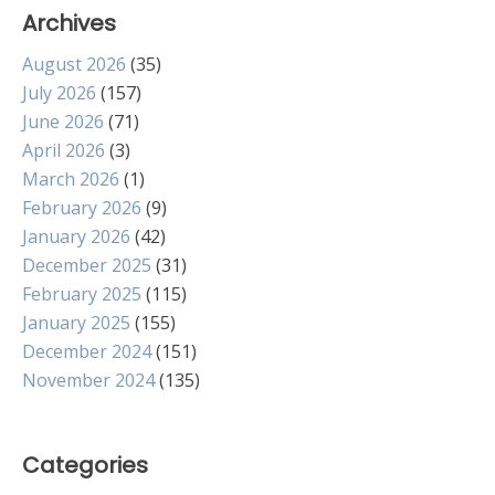
Archives
August 2026
(35)
July 2026
(157)
June 2026
(71)
April 2026
(3)
March 2026
(1)
February 2026
(9)
January 2026
(42)
December 2025
(31)
February 2025
(115)
January 2025
(155)
December 2024
(151)
November 2024
(135)
Categories