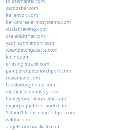
folksemantic.com
sardosbar.com
italianvolt.com
berkshirealarmssystems.com
vizslabrewing.com
dralanbittner.com
yannisandlemoni.com
weedpatchgazette.com
kblinc.com
eriesingletrack.com
pamperedpetsnorthport.com
rosiemade.com
tupelodoughnuts.com
olathekidsdentistry.com
hanleyfuneralhomeinc.com
mejorpaquetesorlando.com
1stand10sportsbarandgrill.com
w4btx.com
angelstouchnaillash.com