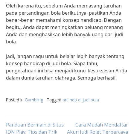
Oleh karena itu, sebelum Anda memasang taruhan
pada pertandingan bola berikutnya, pastikan Anda
benar-benar memahami konsep handicap. Dengan
begitu, Anda dapat meningkatkan peluang menang
Anda dan menghasilkan lebih banyak uang dari judi
bola.
Jadi, jangan ragu untuk belajar lebih banyak tentang
konsep handicap di judi bola. Siapa tahu,
pengetahuan ini bisa menjadi kunci kesuksesan Anda
dalam dunia taruhan olahraga. Semoga berhasil!
Posted in
Gambling
Tagged
arti hdp di judi bola
Post
Panduan Bermain di Situs
Cara Mudah Mendaftar
IDN Play: Tips dan Trik
Akun Judi Rolet Terpercaya