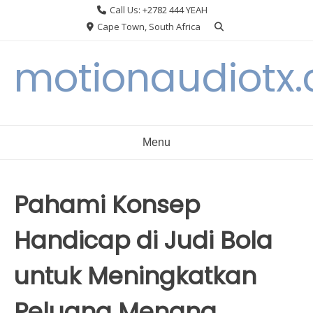
Skip
Call Us: +2782 444 YEAH
to
Cape Town, South Africa
content
motionaudiotx
Menu
Pahami Konsep
Handicap di Judi Bola
untuk Meningkatkan
Peluang Menang