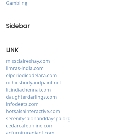
Gambling
Sidebar
LINK
missclaireshay.com
limras-india.com
elperiodicodelara.com
richiesbodyandpaint.net
licindiachennai.com
daughterdarlings.com
infodeets.com
hotsalsainteractive.com
serenitysalonanddayspa.org
cedarcafeonline.com
acfurnituregiant.com