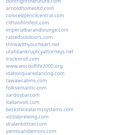
dontfightthefuture.com
arnoldhomesltd.com
coloredpencilcentral.com
cliftonfilmfest.com
imperialbarandlounge.com
raisedoutdoors.com
thinkwithyourheart.net
utahbankruptcyattorneys.net
irocknroll.com
www.wordoflife2000.org
idahosquaredancing.com
tawawcabins.com
folksemantic.com
sardosbar.com
italianvolt.com
berkshirealarmssystems.com
vizslabrewing.com
dralanbittner.com
yannisandlemoni.com