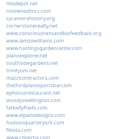
mixdepot.net
rosewoodmcs.com
sycamorehistory.org
cornerstonerealty.net
www.consciousnessandbiofeedback.org
www.iamzowilliams.com
www.hastingsgardencenter.com
pianoexplorer.net
southsidegardens.net
trinityum.net
mazzicontractors.com
thethirdplacesportsbar.com
ephesusrestaurant.net
woodyswellington.com
fatbellyfreds.com
www.elpatiodesigns.com
hudsonquarteryork.com
fibota.com
www.cdgerba.com