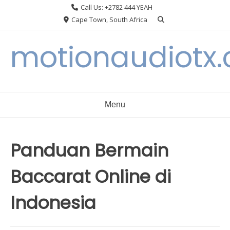
Skip
Call Us: +2782 444 YEAH
to
Cape Town, South Africa
content
motionaudiotx
Menu
Panduan Bermain
Baccarat Online di
Indonesia