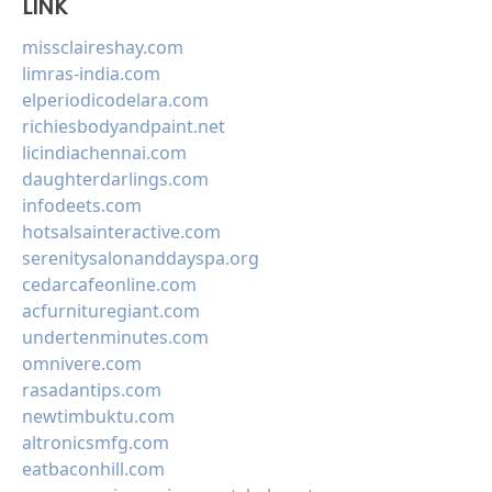
LINK
missclaireshay.com
limras-india.com
elperiodicodelara.com
richiesbodyandpaint.net
licindiachennai.com
daughterdarlings.com
infodeets.com
hotsalsainteractive.com
serenitysalonanddayspa.org
cedarcafeonline.com
acfurnituregiant.com
undertenminutes.com
omnivere.com
rasadantips.com
newtimbuktu.com
altronicsmfg.com
eatbaconhill.com