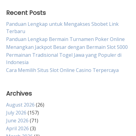
Recent Posts
Panduan Lengkap untuk Mengakses Sbobet Link
Terbaru
Panduan Lengkap Bermain Turnamen Poker Online
Menangkan Jackpot Besar dengan Bermain Slot 5000
Permainan Tradisional Togel Jawa yang Populer di
Indonesia
Cara Memilih Situs Slot Online Casino Terpercaya
Archives
August 2026
(26)
July 2026
(157)
June 2026
(71)
April 2026
(3)