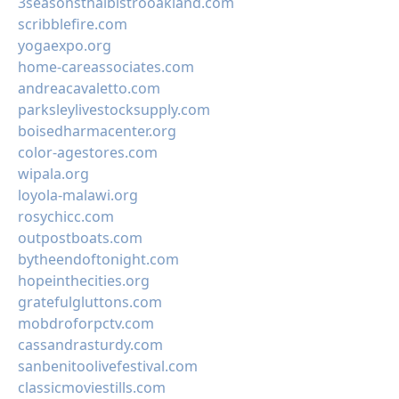
3seasonsthaibistrooakland.com
scribblefire.com
yogaexpo.org
home-careassociates.com
andreacavaletto.com
parksleylivestocksupply.com
boisedharmacenter.org
color-agestores.com
wipala.org
loyola-malawi.org
rosychicc.com
outpostboats.com
bytheendoftonight.com
hopeinthecities.org
gratefulgluttons.com
mobdroforpctv.com
cassandrasturdy.com
sanbenitoolivefestival.com
classicmoviestills.com