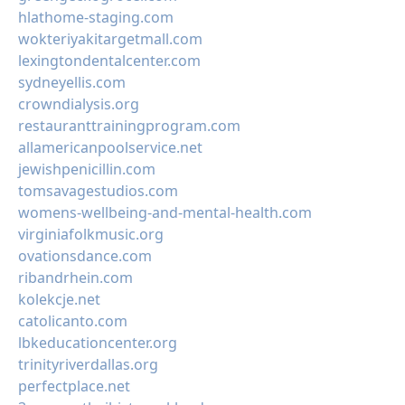
hlathome-staging.com
wokteriyakitargetmall.com
lexingtondentalcenter.com
sydneyellis.com
crowndialysis.org
restauranttrainingprogram.com
allamericanpoolservice.net
jewishpenicillin.com
tomsavagestudios.com
womens-wellbeing-and-mental-health.com
virginiafolkmusic.org
ovationsdance.com
ribandrhein.com
kolekcje.net
catolicanto.com
lbkeducationcenter.org
trinityriverdallas.org
perfectplace.net