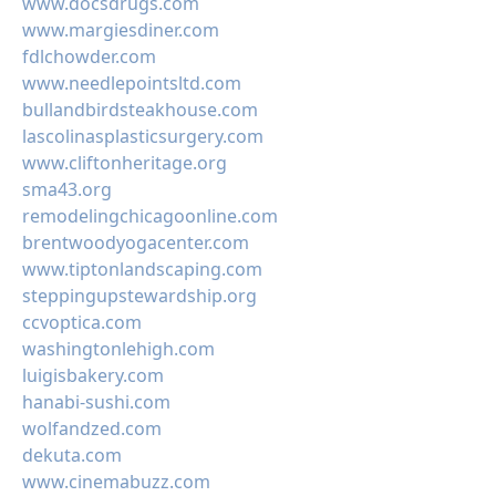
www.docsdrugs.com
www.margiesdiner.com
fdlchowder.com
www.needlepointsltd.com
bullandbirdsteakhouse.com
lascolinasplasticsurgery.com
www.cliftonheritage.org
sma43.org
remodelingchicagoonline.com
brentwoodyogacenter.com
www.tiptonlandscaping.com
steppingupstewardship.org
ccvoptica.com
washingtonlehigh.com
luigisbakery.com
hanabi-sushi.com
wolfandzed.com
dekuta.com
www.cinemabuzz.com