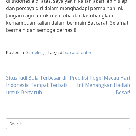
di Indonesia di atas, saya yakin kalian akan lebih siap
dan percaya diri dalam menghadapi permainan ini.
Jangan ragu untuk mencoba dan kembangkan
kemampuan kalian dalam bermain Baccarat. Selamat
bermain dan semoga berhasil!
Posted in
Gambling
Tagged
baccarat online
Post
Situs Judi Bola Terbesar di
Prediksi Togel Macau Hari
Indonesia: Tempat Terbaik
Ini: Menangkan Hadiah
untuk Bertaruh
Besar!
navigation
Search
for: