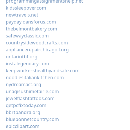
programmingassignmentshelp.net
kidssleepover.com
newtravels.net
paydayloansforus.com
thebelmontbakery.com
safewayclassic.com
countrysidewoodcrafts.com
appliancerepairchicagoil.org
ontariotbf.org
instalegendary.com
keepworkershealthyandsafe.com
noodlesitaliankitchen.com
nydreamact.org
unagisushimetairie.com
jewelflashtattoos.com
getpcfixtoday.com
bbrtbandra.org
bluebonnetcountry.com
epicclipart.com