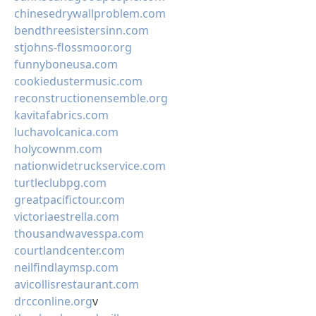
chinesedrywallproblem.com
bendthreesistersinn.com
stjohns-flossmoor.org
funnyboneusa.com
cookiedustermusic.com
reconstructionensemble.org
kavitafabrics.com
luchavolcanica.com
holycownm.com
nationwidetruckservice.com
turtleclubpg.com
greatpacifictour.com
victoriaestrella.com
thousandwavesspa.com
courtlandcenter.com
neilfindlaymsp.com
avicollisrestaurant.com
drcconline.org
v