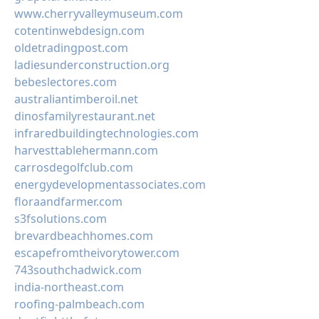
www.cherryvalleymuseum.com
cotentinwebdesign.com
oldetradingpost.com
ladiesunderconstruction.org
bebeslectores.com
australiantimberoil.net
dinosfamilyrestaurant.net
infraredbuildingtechnologies.com
harvesttablehermann.com
carrosdegolfclub.com
energydevelopmentassociates.com
floraandfarmer.com
s3fsolutions.com
brevardbeachhomes.com
escapefromtheivorytower.com
743southchadwick.com
india-northeast.com
roofing-palmbeach.com