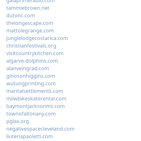
gaiaprimeradio.com
tammiebrown.net
dutonc.com
thelongescape.com
mattolegrange.com
junglelodgecostarica.com
christianfestivals.org
visitcountrykitchen.com
algarve-dolphins.com
alanveingrad.com
ginosonhiggins.com
wutungprinting.com
maritalsettlements.com
milwbikeskaterental.com
baymontjacksonms.com
townofaltonany.com
pglax.org
negativespacecleveland.com
liuteriapaoletti.com