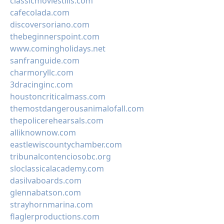
classicmoviestills.com
cafecolada.com
discoversoriano.com
thebeginnerspoint.com
www.comingholidays.net
sanfranguide.com
charmoryllc.com
3dracinginc.com
houstoncriticalmass.com
themostdangerousanimalofall.com
thepolicerehearsals.com
alliknownow.com
eastlewiscountychamber.com
tribunalcontenciosobc.org
sloclassicalacademy.com
dasilvaboards.com
glennabatson.com
strayhornmarina.com
flaglerproductions.com