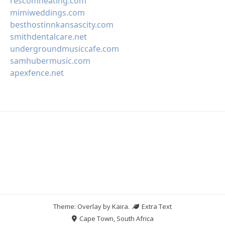
rescomheating.com
mimiweddings.com
besthostinnkansascity.com
smithdentalcare.net
undergroundmusiccafe.com
samhubermusic.com
apexfence.net
Theme: Overlay by
Kaira
.
Extra Text
Cape Town, South Africa