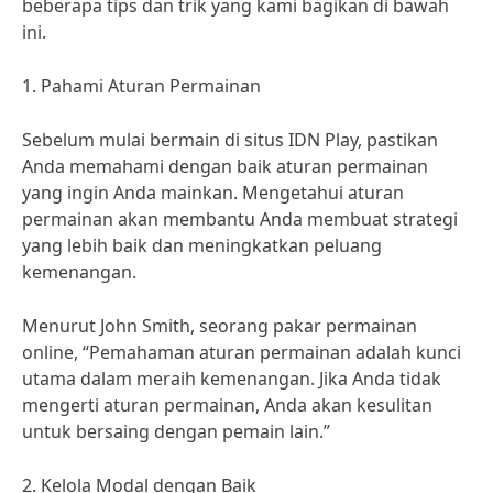
beberapa tips dan trik yang kami bagikan di bawah
ini.
1. Pahami Aturan Permainan
Sebelum mulai bermain di situs IDN Play, pastikan
Anda memahami dengan baik aturan permainan
yang ingin Anda mainkan. Mengetahui aturan
permainan akan membantu Anda membuat strategi
yang lebih baik dan meningkatkan peluang
kemenangan.
Menurut John Smith, seorang pakar permainan
online, “Pemahaman aturan permainan adalah kunci
utama dalam meraih kemenangan. Jika Anda tidak
mengerti aturan permainan, Anda akan kesulitan
untuk bersaing dengan pemain lain.”
2. Kelola Modal dengan Baik