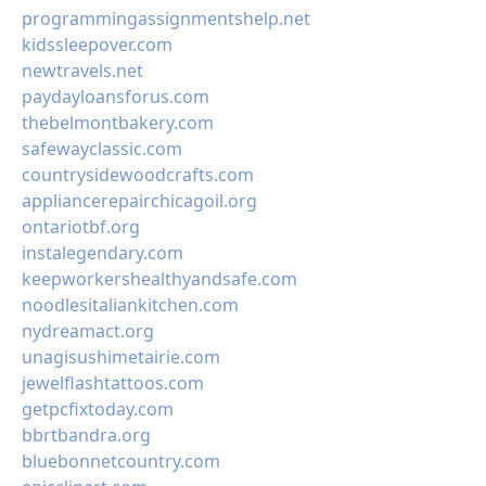
programmingassignmentshelp.net
kidssleepover.com
newtravels.net
paydayloansforus.com
thebelmontbakery.com
safewayclassic.com
countrysidewoodcrafts.com
appliancerepairchicagoil.org
ontariotbf.org
instalegendary.com
keepworkershealthyandsafe.com
noodlesitaliankitchen.com
nydreamact.org
unagisushimetairie.com
jewelflashtattoos.com
getpcfixtoday.com
bbrtbandra.org
bluebonnetcountry.com