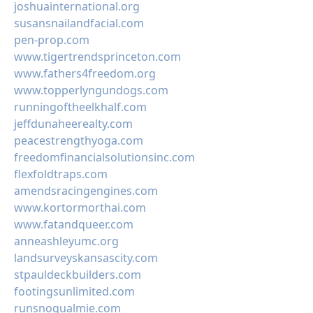
joshuainternational.org
susansnailandfacial.com
pen-prop.com
www.tigertrendsprinceton.com
www.fathers4freedom.org
www.topperlyngundogs.com
runningoftheelkhalf.com
jeffdunaheerealty.com
peacestrengthyoga.com
freedomfinancialsolutionsinc.com
flexfoldtraps.com
amendsracingengines.com
www.kortormorthai.com
www.fatandqueer.com
anneashleyumc.org
landsurveyskansascity.com
stpauldeckbuilders.com
footingsunlimited.com
runsnoqualmie.com