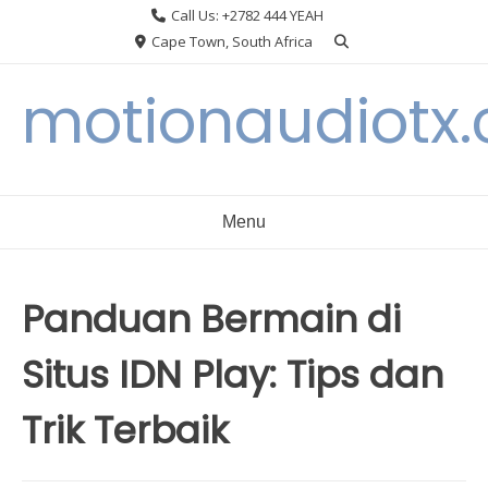
Skip
Call Us: +2782 444 YEAH
to
Cape Town, South Africa
content
motionaudiotx
Menu
Panduan Bermain di
Situs IDN Play: Tips dan
Trik Terbaik