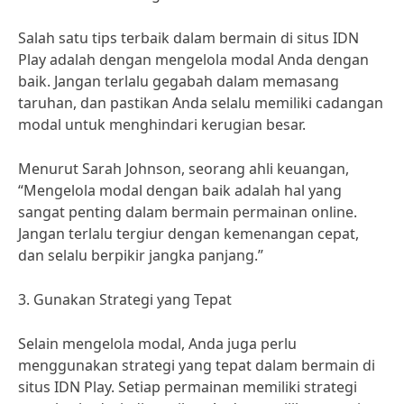
Salah satu tips terbaik dalam bermain di situs IDN
Play adalah dengan mengelola modal Anda dengan
baik. Jangan terlalu gegabah dalam memasang
taruhan, dan pastikan Anda selalu memiliki cadangan
modal untuk menghindari kerugian besar.
Menurut Sarah Johnson, seorang ahli keuangan,
“Mengelola modal dengan baik adalah hal yang
sangat penting dalam bermain permainan online.
Jangan terlalu tergiur dengan kemenangan cepat,
dan selalu berpikir jangka panjang.”
3. Gunakan Strategi yang Tepat
Selain mengelola modal, Anda juga perlu
menggunakan strategi yang tepat dalam bermain di
situs IDN Play. Setiap permainan memiliki strategi