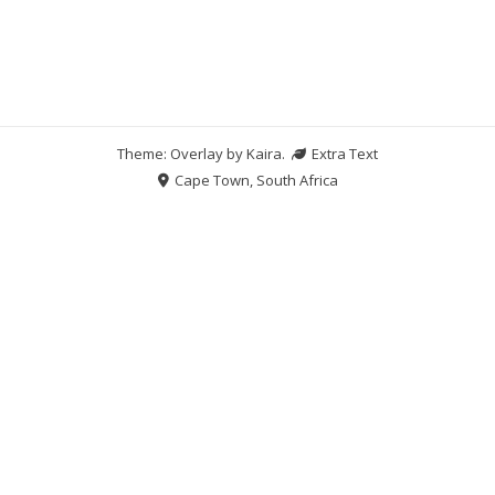
Theme: Overlay by
Kaira
.
Extra Text
Cape Town, South Africa