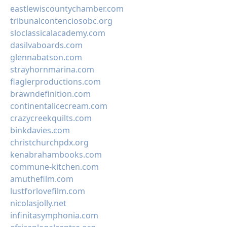
eastlewiscountychamber.com
tribunalcontenciosobc.org
sloclassicalacademy.com
dasilvaboards.com
glennabatson.com
strayhornmarina.com
flaglerproductions.com
brawndefinition.com
continentalicecream.com
crazycreekquilts.com
binkdavies.com
christchurchpdx.org
kenabrahambooks.com
commune-kitchen.com
amuthefilm.com
lustforlovefilm.com
nicolasjolly.net
infinitasymphonia.com