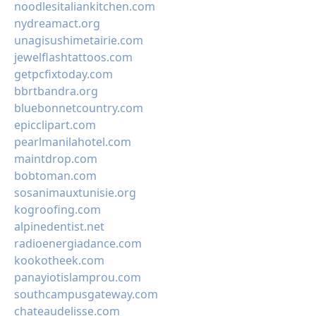
noodlesitaliankitchen.com
nydreamact.org
unagisushimetairie.com
jewelflashtattoos.com
getpcfixtoday.com
bbrtbandra.org
bluebonnetcountry.com
epicclipart.com
pearlmanilahotel.com
maintdrop.com
bobtoman.com
sosanimauxtunisie.org
kogroofing.com
alpinedentist.net
radioenergiadance.com
kookotheek.com
panayiotislamprou.com
southcampusgateway.com
chateaudelisse.com