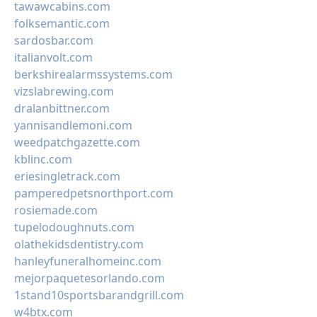
tawawcabins.com
folksemantic.com
sardosbar.com
italianvolt.com
berkshirealarmssystems.com
vizslabrewing.com
dralanbittner.com
yannisandlemoni.com
weedpatchgazette.com
kblinc.com
eriesingletrack.com
pamperedpetsnorthport.com
rosiemade.com
tupelodoughnuts.com
olathekidsdentistry.com
hanleyfuneralhomeinc.com
mejorpaquetesorlando.com
1stand10sportsbarandgrill.com
w4btx.com