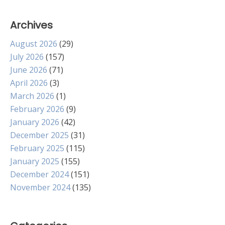
Archives
August 2026
(29)
July 2026
(157)
June 2026
(71)
April 2026
(3)
March 2026
(1)
February 2026
(9)
January 2026
(42)
December 2025
(31)
February 2025
(115)
January 2025
(155)
December 2024
(151)
November 2024
(135)