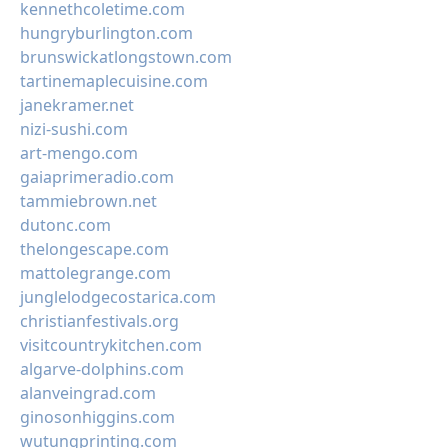
kennethcoletime.com
hungryburlington.com
brunswickatlongstown.com
tartinemaplecuisine.com
janekramer.net
nizi-sushi.com
art-mengo.com
gaiaprimeradio.com
tammiebrown.net
dutonc.com
thelongescape.com
mattolegrange.com
junglelodgecostarica.com
christianfestivals.org
visitcountrykitchen.com
algarve-dolphins.com
alanveingrad.com
ginosonhiggins.com
wutungprinting.com