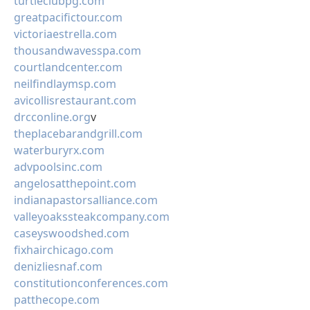
turtleclubpg.com
greatpacifictour.com
victoriaestrella.com
thousandwavesspa.com
courtlandcenter.com
neilfindlaymsp.com
avicollisrestaurant.com
drcconline.org
v
theplacebarandgrill.com
waterburyrx.com
advpoolsinc.com
angelosatthepoint.com
indianapastorsalliance.com
valleyoakssteakcompany.com
caseyswoodshed.com
fixhairchicago.com
denizliesnaf.com
constitutionconferences.com
patthecope.com