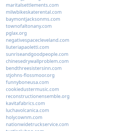
maritalsettlements.com
milwbikeskaterental.com
baymontjacksonms.com
townofaltonany.com
pglax.org
negativespacecleveland.com
liuteriapaoletti.com
sunriseandgoodpeople.com
chinesedrywallproblem.com
bendthreesistersinn.com
stjohns-flossmoor.org
funnyboneusa.com
cookiedustermusic.com
reconstructionensemble.org
kavitafabrics.com
luchavolcanica.com
holycownm.com
nationwidetruckservice.com