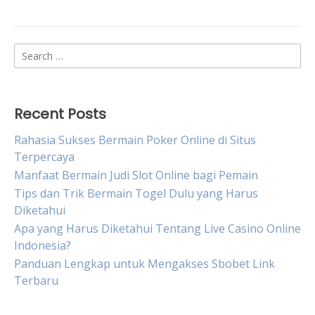
Search
for:
Recent Posts
Rahasia Sukses Bermain Poker Online di Situs
Terpercaya
Manfaat Bermain Judi Slot Online bagi Pemain
Tips dan Trik Bermain Togel Dulu yang Harus
Diketahui
Apa yang Harus Diketahui Tentang Live Casino Online
Indonesia?
Panduan Lengkap untuk Mengakses Sbobet Link
Terbaru