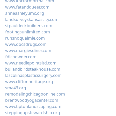
www.kortormorthai.com
www.fatandqueer.com
anneashleyumc.org
landsurveyskansascity.com
stpauldeckbuilders.com
footingsunlimited.com
runsnoqualmie.com
www.docsdrugs.com
www.margiesdiner.com
fdlchowder.com
www.needlepointsltd.com
bullandbirdsteakhouse.com
lascolinasplasticsurgery.com
www.cliftonheritage.org
sma43.org
remodelingchicagoonline.com
brentwoodyogacenter.com
www.tiptonlandscaping.com
steppingupstewardship.org