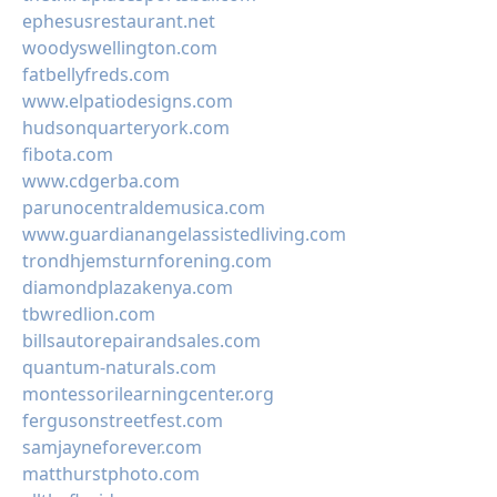
ephesusrestaurant.net
woodyswellington.com
fatbellyfreds.com
www.elpatiodesigns.com
hudsonquarteryork.com
fibota.com
www.cdgerba.com
parunocentraldemusica.com
www.guardianangelassistedliving.com
trondhjemsturnforening.com
diamondplazakenya.com
tbwredlion.com
billsautorepairandsales.com
quantum-naturals.com
montessorilearningcenter.org
fergusonstreetfest.com
samjayneforever.com
matthurstphoto.com