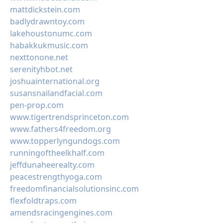
mattdickstein.com
badlydrawntoy.com
lakehoustonumc.com
habakkukmusic.com
nexttonone.net
serenityhbot.net
joshuainternational.org
susansnailandfacial.com
pen-prop.com
www.tigertrendsprinceton.com
www.fathers4freedom.org
www.topperlyngundogs.com
runningoftheelkhalf.com
jeffdunaheerealty.com
peacestrengthyoga.com
freedomfinancialsolutionsinc.com
flexfoldtraps.com
amendsracingengines.com