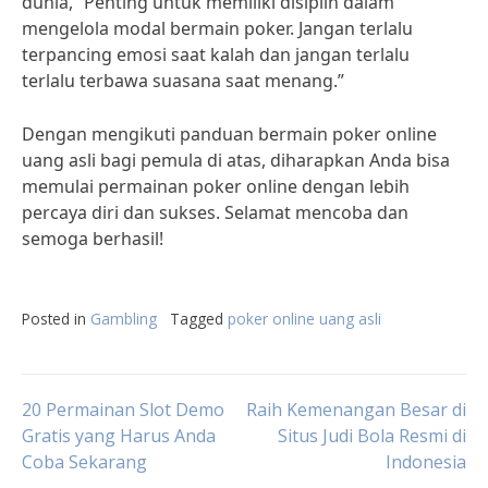
dunia, “Penting untuk memiliki disiplin dalam
mengelola modal bermain poker. Jangan terlalu
terpancing emosi saat kalah dan jangan terlalu
terlalu terbawa suasana saat menang.”
Dengan mengikuti panduan bermain poker online
uang asli bagi pemula di atas, diharapkan Anda bisa
memulai permainan poker online dengan lebih
percaya diri dan sukses. Selamat mencoba dan
semoga berhasil!
Posted in
Gambling
Tagged
poker online uang asli
Post
20 Permainan Slot Demo
Raih Kemenangan Besar di
Gratis yang Harus Anda
Situs Judi Bola Resmi di
Coba Sekarang
Indonesia
navigation