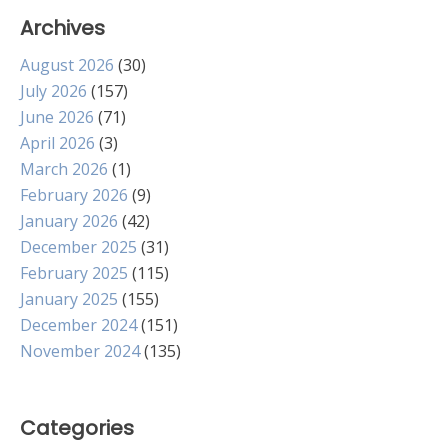
Archives
August 2026
(30)
July 2026
(157)
June 2026
(71)
April 2026
(3)
March 2026
(1)
February 2026
(9)
January 2026
(42)
December 2025
(31)
February 2025
(115)
January 2025
(155)
December 2024
(151)
November 2024
(135)
Categories