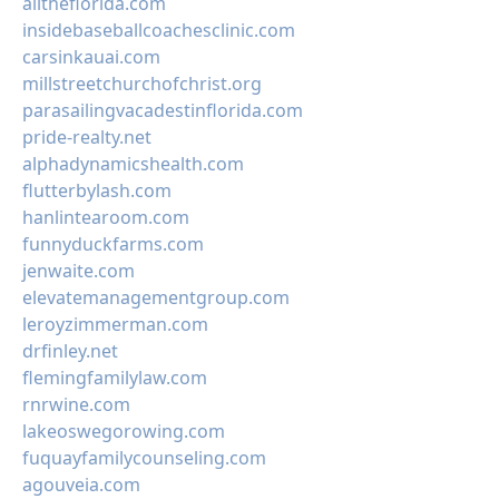
alltheflorida.com
insidebaseballcoachesclinic.com
carsinkauai.com
millstreetchurchofchrist.org
parasailingvacadestinflorida.com
pride-realty.net
alphadynamicshealth.com
flutterbylash.com
hanlintearoom.com
funnyduckfarms.com
jenwaite.com
elevatemanagementgroup.com
leroyzimmerman.com
drfinley.net
flemingfamilylaw.com
rnrwine.com
lakeoswegorowing.com
fuquayfamilycounseling.com
agouveia.com