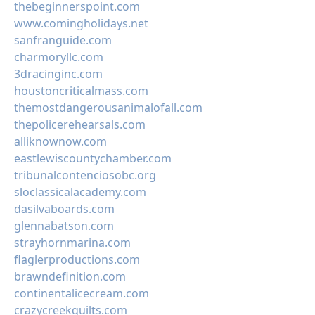
thebeginnerspoint.com
www.comingholidays.net
sanfranguide.com
charmoryllc.com
3dracinginc.com
houstoncriticalmass.com
themostdangerousanimalofall.com
thepolicerehearsals.com
alliknownow.com
eastlewiscountychamber.com
tribunalcontenciosobc.org
sloclassicalacademy.com
dasilvaboards.com
glennabatson.com
strayhornmarina.com
flaglerproductions.com
brawndefinition.com
continentalicecream.com
crazycreekquilts.com