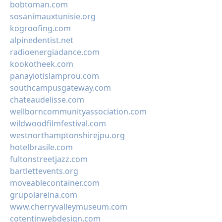
bobtoman.com
sosanimauxtunisie.org
kogroofing.com
alpinedentist.net
radioenergiadance.com
kookotheek.com
panayiotislamprou.com
southcampusgateway.com
chateaudelisse.com
wellborncommunityassociation.com
wildwoodfilmfestival.com
westnorthamptonshirejpu.org
hotelbrasile.com
fultonstreetjazz.com
bartlettevents.org
moveablecontainer.com
grupolareina.com
www.cherryvalleymuseum.com
cotentinwebdesign.com