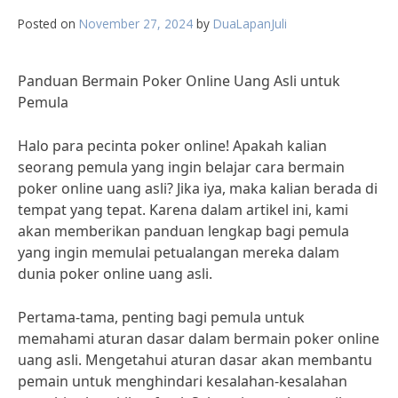
Posted on
November 27, 2024
by
DuaLapanJuli
Panduan Bermain Poker Online Uang Asli untuk
Pemula
Halo para pecinta poker online! Apakah kalian
seorang pemula yang ingin belajar cara bermain
poker online uang asli? Jika iya, maka kalian berada di
tempat yang tepat. Karena dalam artikel ini, kami
akan memberikan panduan lengkap bagi pemula
yang ingin memulai petualangan mereka dalam
dunia poker online uang asli.
Pertama-tama, penting bagi pemula untuk
memahami aturan dasar dalam bermain poker online
uang asli. Mengetahui aturan dasar akan membantu
pemain untuk menghindari kesalahan-kesalahan