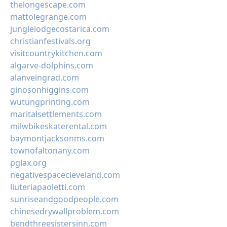
thelongescape.com
mattolegrange.com
junglelodgecostarica.com
christianfestivals.org
visitcountrykitchen.com
algarve-dolphins.com
alanveingrad.com
ginosonhiggins.com
wutungprinting.com
maritalsettlements.com
milwbikeskaterental.com
baymontjacksonms.com
townofaltonany.com
pglax.org
negativespacecleveland.com
liuteriapaoletti.com
sunriseandgoodpeople.com
chinesedrywallproblem.com
bendthreesistersinn.com