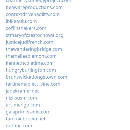
charmcitycomedyproject.com
beawareproductions.com
contextdrivenagility.com
ibikeoulu.com
coffinshakers.com
stmaryofczestochowa.org
justicejudifrench.com
thewanderingbridge.com
themalleablemom.com
kennethcoletime.com
hungryburlington.com
brunswickatlongstown.com
tartinemaplecuisine.com
janekramer.net
nizi-sushi.com
art-mengo.com
gaiaprimeradio.com
tammiebrown.net
dutonc.com