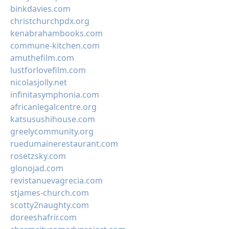
binkdavies.com
christchurchpdx.org
kenabrahambooks.com
commune-kitchen.com
amuthefilm.com
lustforlovefilm.com
nicolasjolly.net
infinitasymphonia.com
africanlegalcentre.org
katsusushihouse.com
greelycommunity.org
ruedumainerestaurant.com
rosetzsky.com
glonojad.com
revistanuevagrecia.com
stjames-church.com
scotty2naughty.com
doreeshafrir.com