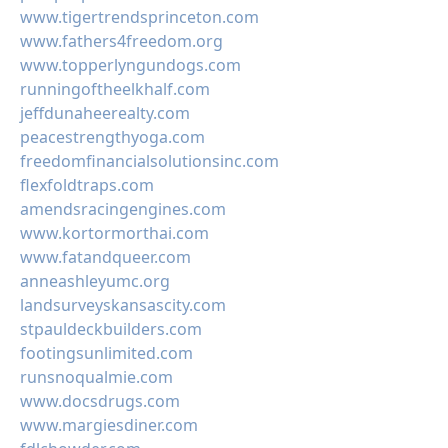
www.tigertrendsprinceton.com
www.fathers4freedom.org
www.topperlyngundogs.com
runningoftheelkhalf.com
jeffdunaheerealty.com
peacestrengthyoga.com
freedomfinancialsolutionsinc.com
flexfoldtraps.com
amendsracingengines.com
www.kortormorthai.com
www.fatandqueer.com
anneashleyumc.org
landsurveyskansascity.com
stpauldeckbuilders.com
footingsunlimited.com
runsnoqualmie.com
www.docsdrugs.com
www.margiesdiner.com