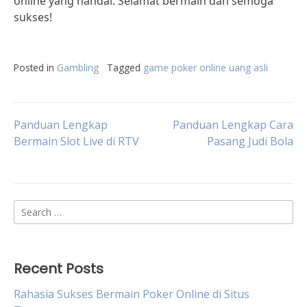
online yang handal. Selamat bermain dan semoga
sukses!
Posted in
Gambling
Tagged
game poker online uang asli
Post
Panduan Lengkap
Panduan Lengkap Cara
Bermain Slot Live di RTV
Pasang Judi Bola
navigation
Search
for:
Recent Posts
Rahasia Sukses Bermain Poker Online di Situs