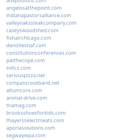
advpoolsinc.com
angelosatthepoint.com
indianapastorsalliance.com
valleyoakssteakcompany.com
caseyswoodshed.com
fixhairchicago.com
denizliesnaf.com
constitutionconferences.com
patthecope.com
svitcs.com
seriouspizza.net
compassroseband.net
altumcore.com
animal-drive.com
tnamag.com
brooksshoesforkids.com
thayersselectmeats.com
aporiasolutions.com
segwaywpa.com