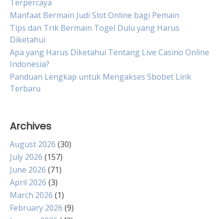
Terpercaya
Manfaat Bermain Judi Slot Online bagi Pemain
Tips dan Trik Bermain Togel Dulu yang Harus
Diketahui
Apa yang Harus Diketahui Tentang Live Casino Online
Indonesia?
Panduan Lengkap untuk Mengakses Sbobet Link
Terbaru
Archives
August 2026
(30)
July 2026
(157)
June 2026
(71)
April 2026
(3)
March 2026
(1)
February 2026
(9)