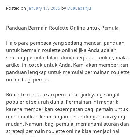
Posted on
January 17, 2025
by
DuaLapanJuli
Panduan Bermain Roulette Online untuk Pemula
Halo para pembaca yang sedang mencari panduan
untuk bermain roulette online! Jika Anda adalah
seorang pemula dalam dunia perjudian online, maka
artikel ini cocok untuk Anda. Kami akan memberikan
panduan lengkap untuk memulai permainan roulette
online bagi pemula.
Roulette merupakan permainan judi yang sangat
populer di seluruh dunia. Permainan ini menarik
karena memberikan kesempatan bagi pemain untuk
mendapatkan keuntungan besar dengan cara yang
mudah. Namun, bagi pemula, memahami aturan dan
strategi bermain roulette online bisa menjadi hal