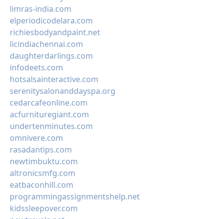
limras-india.com
elperiodicodelara.com
richiesbodyandpaint.net
licindiachennai.com
daughterdarlings.com
infodeets.com
hotsalsainteractive.com
serenitysalonanddayspa.org
cedarcafeonline.com
acfurnituregiant.com
undertenminutes.com
omnivere.com
rasadantips.com
newtimbuktu.com
altronicsmfg.com
eatbaconhill.com
programmingassignmentshelp.net
kidssleepover.com