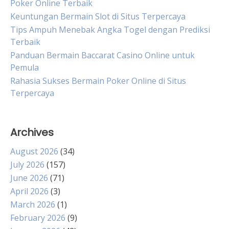
Poker Online Terbaik
Keuntungan Bermain Slot di Situs Terpercaya
Tips Ampuh Menebak Angka Togel dengan Prediksi
Terbaik
Panduan Bermain Baccarat Casino Online untuk
Pemula
Rahasia Sukses Bermain Poker Online di Situs
Terpercaya
Archives
August 2026
(34)
July 2026
(157)
June 2026
(71)
April 2026
(3)
March 2026
(1)
February 2026
(9)