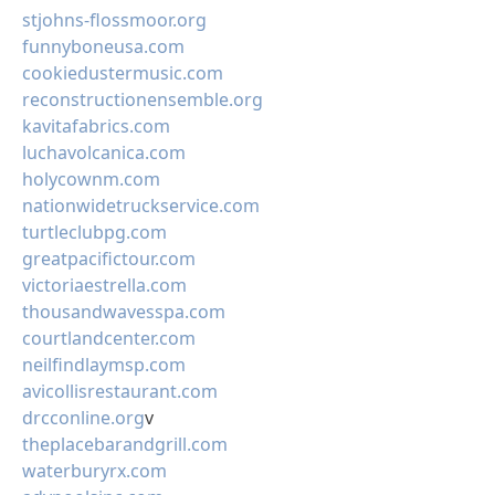
stjohns-flossmoor.org
funnyboneusa.com
cookiedustermusic.com
reconstructionensemble.org
kavitafabrics.com
luchavolcanica.com
holycownm.com
nationwidetruckservice.com
turtleclubpg.com
greatpacifictour.com
victoriaestrella.com
thousandwavesspa.com
courtlandcenter.com
neilfindlaymsp.com
avicollisrestaurant.com
drcconline.org
v
theplacebarandgrill.com
waterburyrx.com