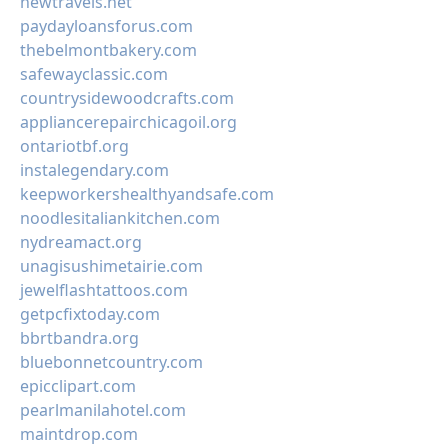
newtravels.net
paydayloansforus.com
thebelmontbakery.com
safewayclassic.com
countrysidewoodcrafts.com
appliancerepairchicagoil.org
ontariotbf.org
instalegendary.com
keepworkershealthyandsafe.com
noodlesitaliankitchen.com
nydreamact.org
unagisushimetairie.com
jewelflashtattoos.com
getpcfixtoday.com
bbrtbandra.org
bluebonnetcountry.com
epicclipart.com
pearlmanilahotel.com
maintdrop.com