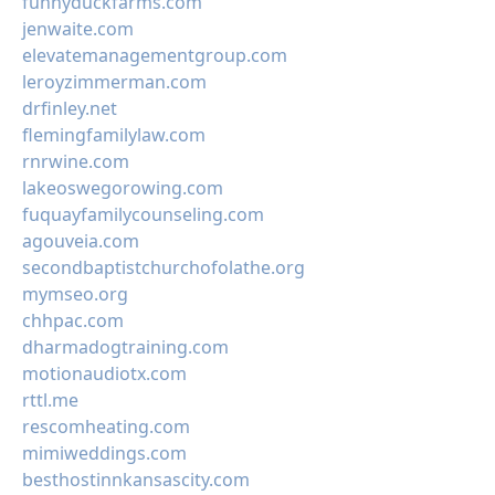
funnyduckfarms.com
jenwaite.com
elevatemanagementgroup.com
leroyzimmerman.com
drfinley.net
flemingfamilylaw.com
rnrwine.com
lakeoswegorowing.com
fuquayfamilycounseling.com
agouveia.com
secondbaptistchurchofolathe.org
mymseo.org
chhpac.com
dharmadogtraining.com
motionaudiotx.com
rttl.me
rescomheating.com
mimiweddings.com
besthostinnkansascity.com