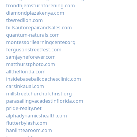
trondhjemsturnforening.com
diamondplazakenya.com
tbwredlion.com
billsautorepairandsales.com
quantum-naturals.com
montessorilearningcenter.org
fergusonstreetfest.com
samjayneforever.com
matthurstphoto.com
alltheflorida.com
insidebaseballcoachesclinic.com
carsinkauai.com
millstreetchurchofchrist.org
parasailingvacadestinflorida.com
pride-realty.net
alphadynamicshealth.com
flutterbylash.com
hanlintearoom.com