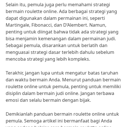
Selain itu, pemula juga perlu memahami strategi
bermain roulette online. Ada berbagai strategi yang
dapat digunakan dalam permainan ini, seperti
Martingale, Fibonacci, dan D’Alembert. Namun,
penting untuk diingat bahwa tidak ada strategi yang
bisa menjamin kemenangan dalam permainan judi.
Sebagai pemula, disarankan untuk berlatih dan
menguasai strategi dasar terlebih dahulu sebelum
mencoba strategi yang lebih kompleks.
Terakhir, jangan lupa untuk mengatur batas taruhan
dan waktu bermain Anda. Menurut panduan bermain
roulette online untuk pemula, penting untuk memiliki
disiplin dalam bermain judi online. Jangan terbawa
emosi dan selalu bermain dengan bijak.
Demikianlah panduan bermain roulette online untuk
pemula. Semoga artikel ini bermanfaat bagi Anda