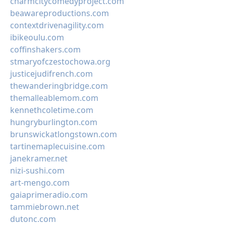
charmcitycomedyproject.com
beawareproductions.com
contextdrivenagility.com
ibikeoulu.com
coffinshakers.com
stmaryofczestochowa.org
justicejudifrench.com
thewanderingbridge.com
themalleablemom.com
kennethcoletime.com
hungryburlington.com
brunswickatlongstown.com
tartinemaplecuisine.com
janekramer.net
nizi-sushi.com
art-mengo.com
gaiaprimeradio.com
tammiebrown.net
dutonc.com