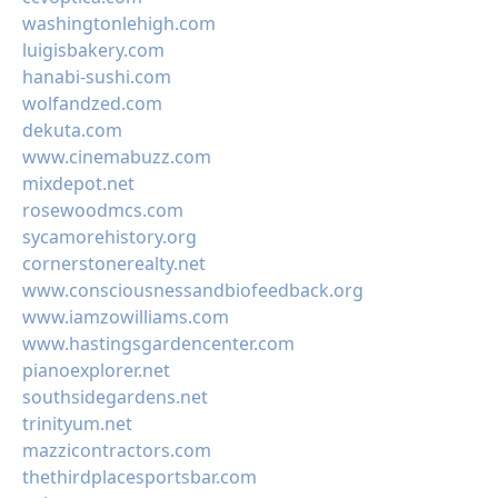
washingtonlehigh.com
luigisbakery.com
hanabi-sushi.com
wolfandzed.com
dekuta.com
www.cinemabuzz.com
mixdepot.net
rosewoodmcs.com
sycamorehistory.org
cornerstonerealty.net
www.consciousnessandbiofeedback.org
www.iamzowilliams.com
www.hastingsgardencenter.com
pianoexplorer.net
southsidegardens.net
trinityum.net
mazzicontractors.com
thethirdplacesportsbar.com