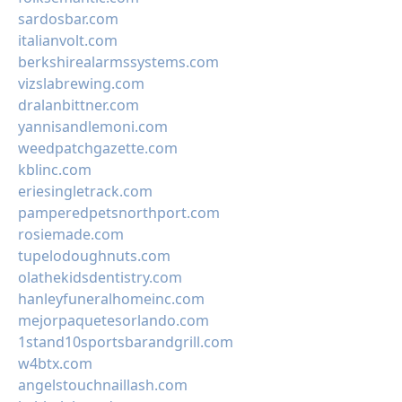
sardosbar.com
italianvolt.com
berkshirealarmssystems.com
vizslabrewing.com
dralanbittner.com
yannisandlemoni.com
weedpatchgazette.com
kblinc.com
eriesingletrack.com
pamperedpetsnorthport.com
rosiemade.com
tupelodoughnuts.com
olathekidsdentistry.com
hanleyfuneralhomeinc.com
mejorpaquetesorlando.com
1stand10sportsbarandgrill.com
w4btx.com
angelstouchnaillash.com