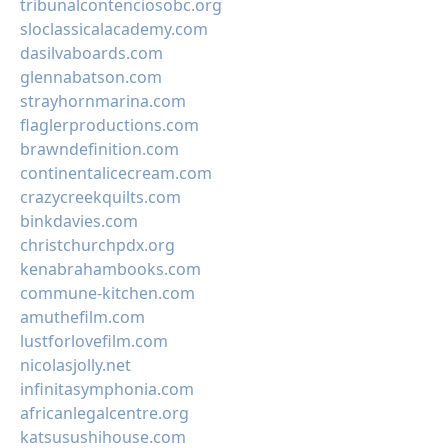
tribunalcontenciosobc.org
sloclassicalacademy.com
dasilvaboards.com
glennabatson.com
strayhornmarina.com
flaglerproductions.com
brawndefinition.com
continentalicecream.com
crazycreekquilts.com
binkdavies.com
christchurchpdx.org
kenabrahambooks.com
commune-kitchen.com
amuthefilm.com
lustforlovefilm.com
nicolasjolly.net
infinitasymphonia.com
africanlegalcentre.org
katsusushihouse.com