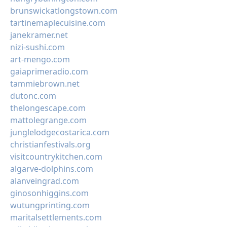
brunswickatlongstown.com
tartinemaplecuisine.com
janekramer.net
nizi-sushi.com
art-mengo.com
gaiaprimeradio.com
tammiebrown.net
dutonc.com
thelongescape.com
mattolegrange.com
junglelodgecostarica.com
christianfestivals.org
visitcountrykitchen.com
algarve-dolphins.com
alanveingrad.com
ginosonhiggins.com
wutungprinting.com
maritalsettlements.com