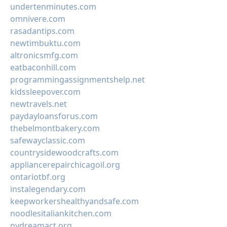
undertenminutes.com
omnivere.com
rasadantips.com
newtimbuktu.com
altronicsmfg.com
eatbaconhill.com
programmingassignmentshelp.net
kidssleepover.com
newtravels.net
paydayloansforus.com
thebelmontbakery.com
safewayclassic.com
countrysidewoodcrafts.com
appliancerepairchicagoil.org
ontariotbf.org
instalegendary.com
keepworkershealthyandsafe.com
noodlesitaliankitchen.com
nydreamact.org