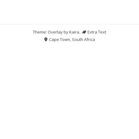
Theme: Overlay by
Kaira
.
Extra Text
Cape Town, South Africa