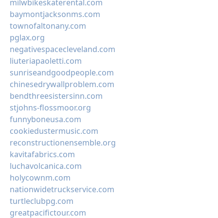
milwbikeskaterental.com
baymontjacksonms.com
townofaltonany.com
pglax.org
negativespacecleveland.com
liuteriapaoletti.com
sunriseandgoodpeople.com
chinesedrywallproblem.com
bendthreesistersinn.com
stjohns-flossmoor.org
funnyboneusa.com
cookiedustermusic.com
reconstructionensemble.org
kavitafabrics.com
luchavolcanica.com
holycownm.com
nationwidetruckservice.com
turtleclubpg.com
greatpacifictour.com