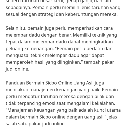
seperti taruhan besar kecil, genap ganjil, dan lain
sebagainya. Pemain perlu memilih jenis taruhan yang
sesuai dengan strategi dan keberuntungan mereka.
Selain itu, pemain juga perlu memperhatikan cara
melempar dadu dengan benar. Memiliki teknik yang
tepat dalam melempar dadu dapat meningkatkan
peluang kemenangan. “Pemain perlu berlatih dan
menguasai teknik melempar dadu agar dapat
memperoleh hasil yang diinginkan,” tambah pakar
judi online.
Panduan Bermain Sicbo Online Uang Asli juga
mencakup manajemen keuangan yang baik. Pemain
perlu mengatur taruhan mereka dengan bijak dan
tidak terpancing emosi saat mengalami kekalahan.
“Manajemen keuangan yang baik adalah kunci utama
dalam bermain Sicbo online dengan uang asli,” jelas
salah satu pakar judi online.