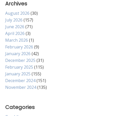
Archives
August 2026
(30)
July 2026
(157)
June 2026
(71)
April 2026
(3)
March 2026
(1)
February 2026
(9)
January 2026
(42)
December 2025
(31)
February 2025
(115)
January 2025
(155)
December 2024
(151)
November 2024
(135)
Categories