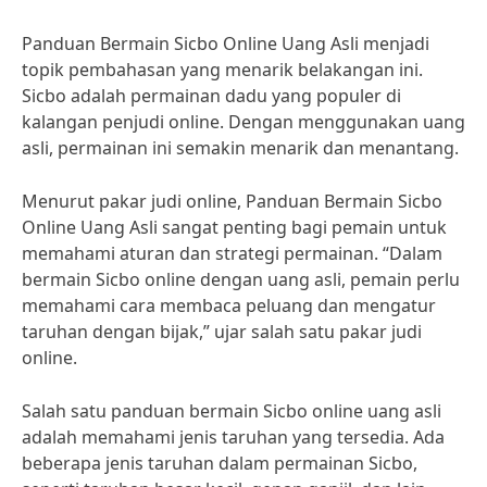
Panduan Bermain Sicbo Online Uang Asli menjadi
topik pembahasan yang menarik belakangan ini.
Sicbo adalah permainan dadu yang populer di
kalangan penjudi online. Dengan menggunakan uang
asli, permainan ini semakin menarik dan menantang.
Menurut pakar judi online, Panduan Bermain Sicbo
Online Uang Asli sangat penting bagi pemain untuk
memahami aturan dan strategi permainan. “Dalam
bermain Sicbo online dengan uang asli, pemain perlu
memahami cara membaca peluang dan mengatur
taruhan dengan bijak,” ujar salah satu pakar judi
online.
Salah satu panduan bermain Sicbo online uang asli
adalah memahami jenis taruhan yang tersedia. Ada
beberapa jenis taruhan dalam permainan Sicbo,