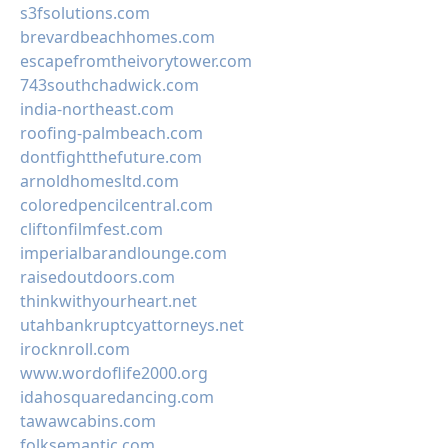
s3fsolutions.com
brevardbeachhomes.com
escapefromtheivorytower.com
743southchadwick.com
india-northeast.com
roofing-palmbeach.com
dontfightthefuture.com
arnoldhomesltd.com
coloredpencilcentral.com
cliftonfilmfest.com
imperialbarandlounge.com
raisedoutdoors.com
thinkwithyourheart.net
utahbankruptcyattorneys.net
irocknroll.com
www.wordoflife2000.org
idahosquaredancing.com
tawawcabins.com
folksemantic.com