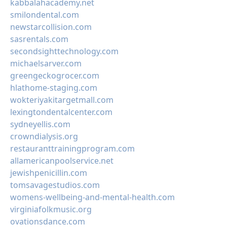
kabbalahacademy.net
smilondental.com
newstarcollision.com
sasrentals.com
secondsighttechnology.com
michaelsarver.com
greengeckogrocer.com
hlathome-staging.com
wokteriyakitargetmall.com
lexingtondentalcenter.com
sydneyellis.com
crowndialysis.org
restauranttrainingprogram.com
allamericanpoolservice.net
jewishpenicillin.com
tomsavagestudios.com
womens-wellbeing-and-mental-health.com
virginiafolkmusic.org
ovationsdance.com