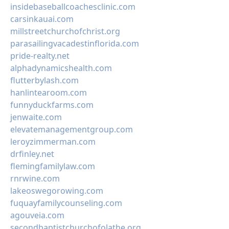
insidebaseballcoachesclinic.com
carsinkauai.com
millstreetchurchofchrist.org
parasailingvacadestinflorida.com
pride-realty.net
alphadynamicshealth.com
flutterbylash.com
hanlintearoom.com
funnyduckfarms.com
jenwaite.com
elevatemanagementgroup.com
leroyzimmerman.com
drfinley.net
flemingfamilylaw.com
rnrwine.com
lakeoswegorowing.com
fuquayfamilycounseling.com
agouveia.com
secondbaptistchurchofolathe.org