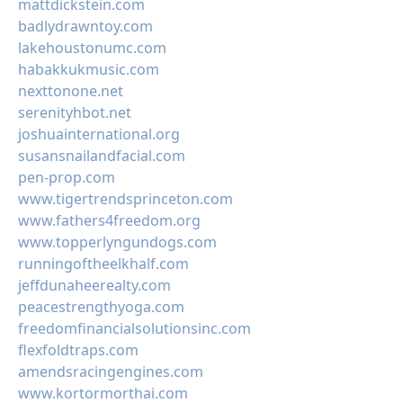
mattdickstein.com
badlydrawntoy.com
lakehoustonumc.com
habakkukmusic.com
nexttonone.net
serenityhbot.net
joshuainternational.org
susansnailandfacial.com
pen-prop.com
www.tigertrendsprinceton.com
www.fathers4freedom.org
www.topperlyngundogs.com
runningoftheelkhalf.com
jeffdunaheerealty.com
peacestrengthyoga.com
freedomfinancialsolutionsinc.com
flexfoldtraps.com
amendsracingengines.com
www.kortormorthai.com