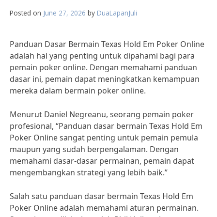
Posted on
June 27, 2026
by
DuaLapanJuli
Panduan Dasar Bermain Texas Hold Em Poker Online
adalah hal yang penting untuk dipahami bagi para
pemain poker online. Dengan memahami panduan
dasar ini, pemain dapat meningkatkan kemampuan
mereka dalam bermain poker online.
Menurut Daniel Negreanu, seorang pemain poker
profesional, “Panduan dasar bermain Texas Hold Em
Poker Online sangat penting untuk pemain pemula
maupun yang sudah berpengalaman. Dengan
memahami dasar-dasar permainan, pemain dapat
mengembangkan strategi yang lebih baik.”
Salah satu panduan dasar bermain Texas Hold Em
Poker Online adalah memahami aturan permainan.