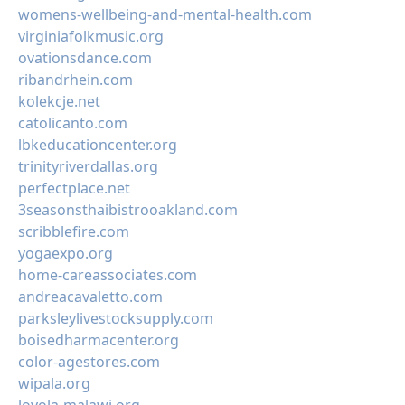
womens-wellbeing-and-mental-health.com
virginiafolkmusic.org
ovationsdance.com
ribandrhein.com
kolekcje.net
catolicanto.com
lbkeducationcenter.org
trinityriverdallas.org
perfectplace.net
3seasonsthaibistrooakland.com
scribblefire.com
yogaexpo.org
home-careassociates.com
andreacavaletto.com
parksleylivestocksupply.com
boisedharmacenter.org
color-agestores.com
wipala.org