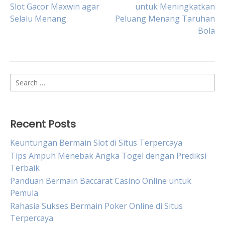
Post
Slot Gacor Maxwin agar
untuk Meningkatkan
Selalu Menang
Peluang Menang Taruhan
navigation
Bola
Search
for:
Recent Posts
Keuntungan Bermain Slot di Situs Terpercaya
Tips Ampuh Menebak Angka Togel dengan Prediksi
Terbaik
Panduan Bermain Baccarat Casino Online untuk
Pemula
Rahasia Sukses Bermain Poker Online di Situs
Terpercaya