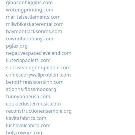
ginosonhiggins.com
wutungprinting.com
maritalsettlements.com
milwbikeskaterental.com
baymontjacksonms.com
townofaltonany.com
pglax.org
negativespacecleveland.com
liuteriapaoletti.com
sunriseandgoodpeople.com
chinesedrywallproblem.com
bendthreesistersinn.com
stjohns-flossmoor.org
funnyboneusa.com
cookiedustermusic.com
reconstructionensemble.org
kavitafabrics.com
luchavolcanica.com
holycownm.com