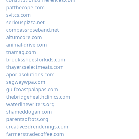
constitutionconferences.com
patthecope.com
svitcs.com
seriouspizza.net
compassroseband.net
altumcore.com
animal-drive.com
tnamag.com
brooksshoesforkids.com
thayersselectmeats.com
aporiasolutions.com
segwaywpa.com
gulfcoastpalapas.com
thebridgehealthclinics.com
waterlinewriters.org
shameddogan.com
parentsoftots.org
creative3drenderings.com
farmerstradecoffee.com