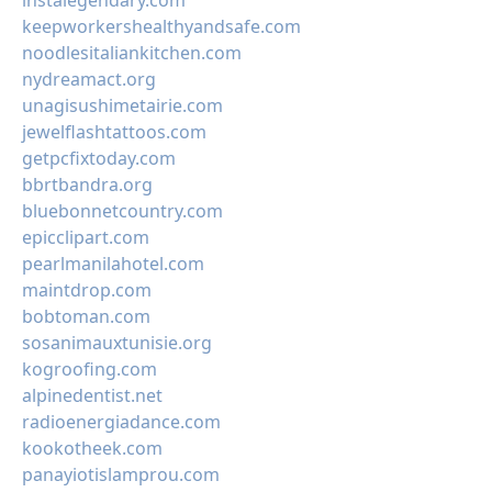
instalegendary.com
keepworkershealthyandsafe.com
noodlesitaliankitchen.com
nydreamact.org
unagisushimetairie.com
jewelflashtattoos.com
getpcfixtoday.com
bbrtbandra.org
bluebonnetcountry.com
epicclipart.com
pearlmanilahotel.com
maintdrop.com
bobtoman.com
sosanimauxtunisie.org
kogroofing.com
alpinedentist.net
radioenergiadance.com
kookotheek.com
panayiotislamprou.com