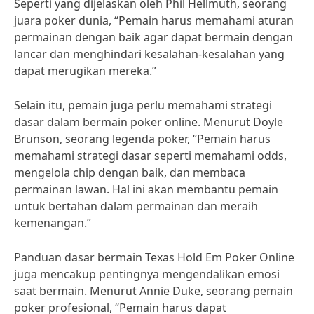
Seperti yang dijelaskan oleh Phil Hellmuth, seorang
juara poker dunia, “Pemain harus memahami aturan
permainan dengan baik agar dapat bermain dengan
lancar dan menghindari kesalahan-kesalahan yang
dapat merugikan mereka.”
Selain itu, pemain juga perlu memahami strategi
dasar dalam bermain poker online. Menurut Doyle
Brunson, seorang legenda poker, “Pemain harus
memahami strategi dasar seperti memahami odds,
mengelola chip dengan baik, dan membaca
permainan lawan. Hal ini akan membantu pemain
untuk bertahan dalam permainan dan meraih
kemenangan.”
Panduan dasar bermain Texas Hold Em Poker Online
juga mencakup pentingnya mengendalikan emosi
saat bermain. Menurut Annie Duke, seorang pemain
poker profesional, “Pemain harus dapat