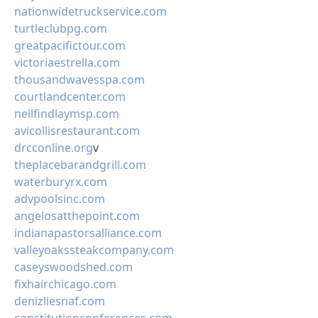
nationwidetruckservice.com
turtleclubpg.com
greatpacifictour.com
victoriaestrella.com
thousandwavesspa.com
courtlandcenter.com
neilfindlaymsp.com
avicollisrestaurant.com
drcconline.org
v
theplacebarandgrill.com
waterburyrx.com
advpoolsinc.com
angelosatthepoint.com
indianapastorsalliance.com
valleyoakssteakcompany.com
caseyswoodshed.com
fixhairchicago.com
denizliesnaf.com