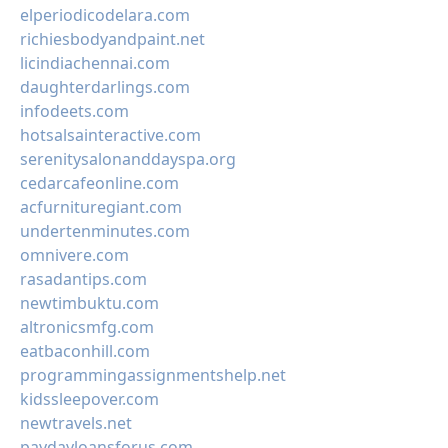
elperiodicodelara.com
richiesbodyandpaint.net
licindiachennai.com
daughterdarlings.com
infodeets.com
hotsalsainteractive.com
serenitysalonanddayspa.org
cedarcafeonline.com
acfurnituregiant.com
undertenminutes.com
omnivere.com
rasadantips.com
newtimbuktu.com
altronicsmfg.com
eatbaconhill.com
programmingassignmentshelp.net
kidssleepover.com
newtravels.net
paydayloansforus.com