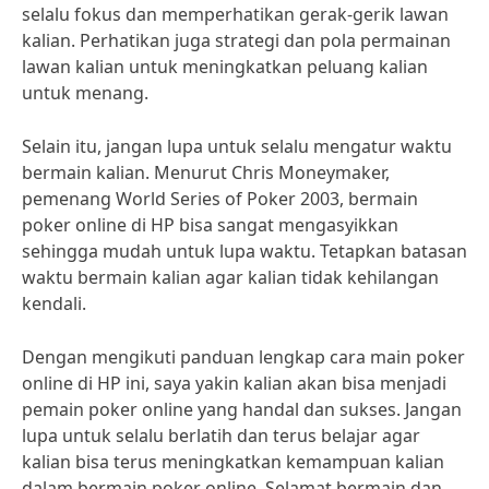
selalu fokus dan memperhatikan gerak-gerik lawan
kalian. Perhatikan juga strategi dan pola permainan
lawan kalian untuk meningkatkan peluang kalian
untuk menang.
Selain itu, jangan lupa untuk selalu mengatur waktu
bermain kalian. Menurut Chris Moneymaker,
pemenang World Series of Poker 2003, bermain
poker online di HP bisa sangat mengasyikkan
sehingga mudah untuk lupa waktu. Tetapkan batasan
waktu bermain kalian agar kalian tidak kehilangan
kendali.
Dengan mengikuti panduan lengkap cara main poker
online di HP ini, saya yakin kalian akan bisa menjadi
pemain poker online yang handal dan sukses. Jangan
lupa untuk selalu berlatih dan terus belajar agar
kalian bisa terus meningkatkan kemampuan kalian
dalam bermain poker online. Selamat bermain dan