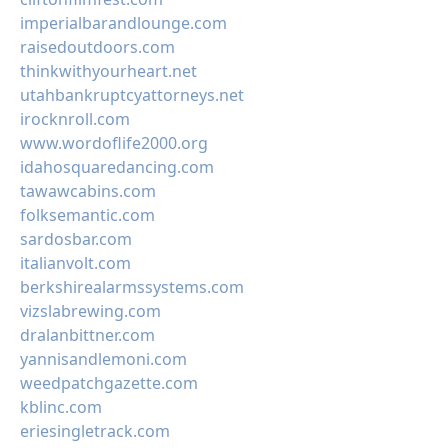
imperialbarandlounge.com
raisedoutdoors.com
thinkwithyourheart.net
utahbankruptcyattorneys.net
irocknroll.com
www.wordoflife2000.org
idahosquaredancing.com
tawawcabins.com
folksemantic.com
sardosbar.com
italianvolt.com
berkshirealarmssystems.com
vizslabrewing.com
dralanbittner.com
yannisandlemoni.com
weedpatchgazette.com
kblinc.com
eriesingletrack.com