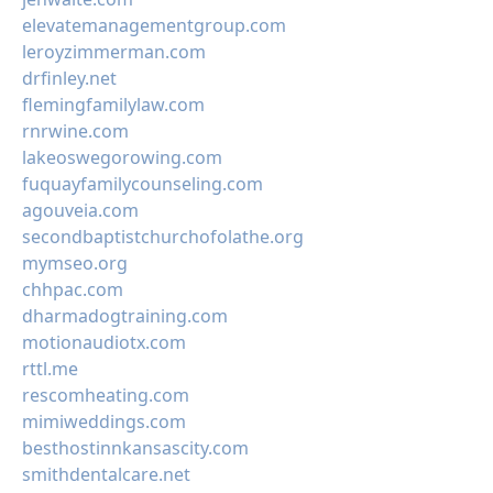
elevatemanagementgroup.com
leroyzimmerman.com
drfinley.net
flemingfamilylaw.com
rnrwine.com
lakeoswegorowing.com
fuquayfamilycounseling.com
agouveia.com
secondbaptistchurchofolathe.org
mymseo.org
chhpac.com
dharmadogtraining.com
motionaudiotx.com
rttl.me
rescomheating.com
mimiweddings.com
besthostinnkansascity.com
smithdentalcare.net