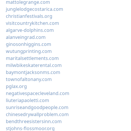
mattolegrange.com
junglelodgecostarica.com
christianfestivals.org
visitcountrykitchen.com
algarve-dolphins.com
alanveingrad.com
ginosonhiggins.com
wutungprinting.com
maritalsettlements.com
milwbikeskaterental.com
baymontjacksonms.com
townofaltonany.com
pglax.org
negativespacecleveland.com
liuteriapaoletti.com
sunriseandgoodpeople.com
chinesedrywallproblem.com
bendthreesistersinn.com
stjohns-flossmoor.org