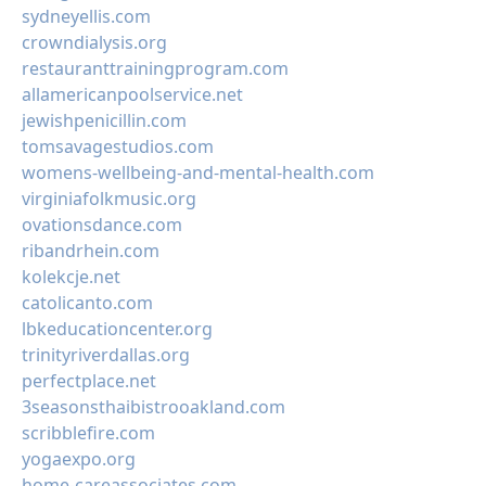
sydneyellis.com
crowndialysis.org
restauranttrainingprogram.com
allamericanpoolservice.net
jewishpenicillin.com
tomsavagestudios.com
womens-wellbeing-and-mental-health.com
virginiafolkmusic.org
ovationsdance.com
ribandrhein.com
kolekcje.net
catolicanto.com
lbkeducationcenter.org
trinityriverdallas.org
perfectplace.net
3seasonsthaibistrooakland.com
scribblefire.com
yogaexpo.org
home-careassociates.com