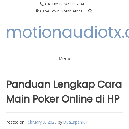
Skip
Call Us: +2782 444 YEAH
to
Cape Town, South Africa
content
motionaudiotx
Menu
Panduan Lengkap Cara
Main Poker Online di HP
Posted on
February 9, 2025
by
DuaLapanJuli