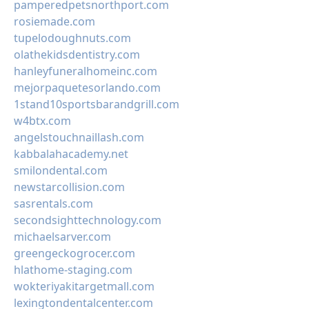
pamperedpetsnorthport.com
rosiemade.com
tupelodoughnuts.com
olathekidsdentistry.com
hanleyfuneralhomeinc.com
mejorpaquetesorlando.com
1stand10sportsbarandgrill.com
w4btx.com
angelstouchnaillash.com
kabbalahacademy.net
smilondental.com
newstarcollision.com
sasrentals.com
secondsighttechnology.com
michaelsarver.com
greengeckogrocer.com
hlathome-staging.com
wokteriyakitargetmall.com
lexingtondentalcenter.com