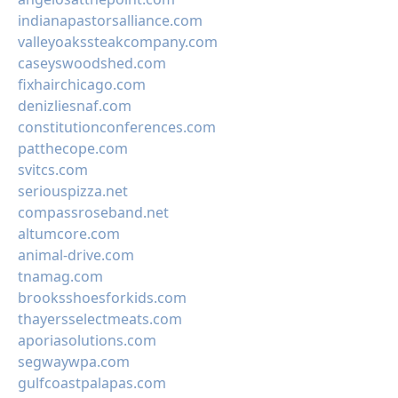
indianapastorsalliance.com
valleyoakssteakcompany.com
caseyswoodshed.com
fixhairchicago.com
denizliesnaf.com
constitutionconferences.com
patthecope.com
svitcs.com
seriouspizza.net
compassroseband.net
altumcore.com
animal-drive.com
tnamag.com
brooksshoesforkids.com
thayersselectmeats.com
aporiasolutions.com
segwaywpa.com
gulfcoastpalapas.com