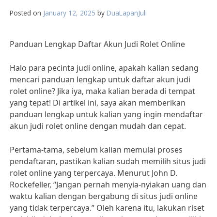
Posted on
January 12, 2025
by
DuaLapanJuli
Panduan Lengkap Daftar Akun Judi Rolet Online
Halo para pecinta judi online, apakah kalian sedang
mencari panduan lengkap untuk daftar akun judi
rolet online? Jika iya, maka kalian berada di tempat
yang tepat! Di artikel ini, saya akan memberikan
panduan lengkap untuk kalian yang ingin mendaftar
akun judi rolet online dengan mudah dan cepat.
Pertama-tama, sebelum kalian memulai proses
pendaftaran, pastikan kalian sudah memilih situs judi
rolet online yang terpercaya. Menurut John D.
Rockefeller, “Jangan pernah menyia-nyiakan uang dan
waktu kalian dengan bergabung di situs judi online
yang tidak terpercaya.” Oleh karena itu, lakukan riset