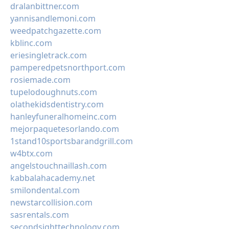
dralanbittner.com
yannisandlemoni.com
weedpatchgazette.com
kblinc.com
eriesingletrack.com
pamperedpetsnorthport.com
rosiemade.com
tupelodoughnuts.com
olathekidsdentistry.com
hanleyfuneralhomeinc.com
mejorpaquetesorlando.com
1stand10sportsbarandgrill.com
w4btx.com
angelstouchnaillash.com
kabbalahacademy.net
smilondental.com
newstarcollision.com
sasrentals.com
secondsighttechnology.com