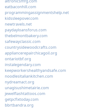
altronicsmfg.com
eatbaconhill.com
programmingassignmentshelp.net
kidssleepover.com
newtravels.net
paydayloansforus.com
thebelmontbakery.com
safewayclassic.com
countrysidewoodcrafts.com
appliancerepairchicagoil.org
ontariotbf.org
instalegendary.com
keepworkershealthyandsafe.com
noodlesitaliankitchen.com
nydreamact.org
unagisushimetairie.com
jewelflashtattoos.com
getpcfixtoday.com
bbrtbandra.org