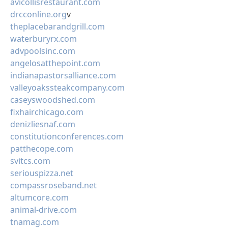
avicollisrestaurant.com
drcconline.org
v
theplacebarandgrill.com
waterburyrx.com
advpoolsinc.com
angelosatthepoint.com
indianapastorsalliance.com
valleyoakssteakcompany.com
caseyswoodshed.com
fixhairchicago.com
denizliesnaf.com
constitutionconferences.com
patthecope.com
svitcs.com
seriouspizza.net
compassroseband.net
altumcore.com
animal-drive.com
tnamag.com