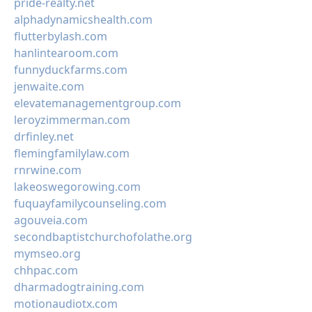
pride-realty.net
alphadynamicshealth.com
flutterbylash.com
hanlintearoom.com
funnyduckfarms.com
jenwaite.com
elevatemanagementgroup.com
leroyzimmerman.com
drfinley.net
flemingfamilylaw.com
rnrwine.com
lakeoswegorowing.com
fuquayfamilycounseling.com
agouveia.com
secondbaptistchurchofolathe.org
mymseo.org
chhpac.com
dharmadogtraining.com
motionaudiotx.com