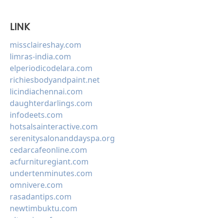
LINK
missclaireshay.com
limras-india.com
elperiodicodelara.com
richiesbodyandpaint.net
licindiachennai.com
daughterdarlings.com
infodeets.com
hotsalsainteractive.com
serenitysalonanddayspa.org
cedarcafeonline.com
acfurnituregiant.com
undertenminutes.com
omnivere.com
rasadantips.com
newtimbuktu.com