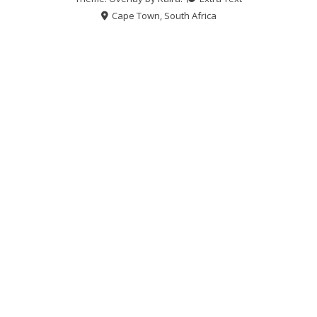
Cape Town, South Africa