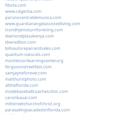
fibota.com
www.cdgerba.com
parunocentraldemusica.com
www.guardianangelassistedliving.com
trondhjemsturnforening.com
diamondplazakenya.com
tbwredlion.com
billsautorepairandsales.com
quantum-naturals.com
montessorilearningcenter.org
fergusonstreetfest.com
samjayneforever.com
matthurstphoto.com
alltheflorida.com
insidebaseballcoachesclinic.com
carsinkauai.com
millstreetchurchofchrist.org
parasailingvacadestinflorida.com