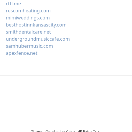
rttl.me
rescomheating.com
mimiweddings.com
besthostinnkansascity.com
smithdentalcare.net
undergroundmusiccafe.com
samhubermusic.com
apexfence.net
Theme: Overlay by
Kaira
.
Extra Text