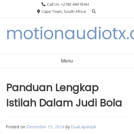
Skip
Call Us: +2782 444 YEAH
to
Cape Town, South Africa
content
motionaudiotx
Menu
Panduan Lengkap
Istilah Dalam Judi Bola
Posted on
December 15, 2024
by
DuaLapanJuli