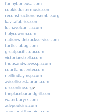
funnyboneusa.com
cookiedustermusic.com
reconstructionensemble.org
kavitafabrics.com
luchavolcanica.com
holycownm.com
nationwidetruckservice.com
turtleclubpg.com
greatpacifictour.com
victoriaestrella.com
thousandwavesspa.com
courtlandcenter.com
neilfindlaymsp.com
avicollisrestaurant.com
drcconline.org
v
theplacebarandgrill.com
waterburyrx.com
advpoolsinc.com
angelosatthepoint.com