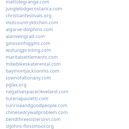
mattolegrange.com
junglelodgecostarica.com
christianfestivals.org
visitcountrykitchen.com
algarve-dolphins.com
alanveingrad.com
ginosonhiggins.com
wutungprinting.com
maritalsettlements.com
milwbikeskaterental.com
baymontjacksonms.com
townofaltonany.com
pglax.org
negativespacecleveland.com
liuteriapaoletti.com
sunriseandgoodpeople.com
chinesedrywallproblem.com
bendthreesistersinn.com
stjohns-flossmoor.org