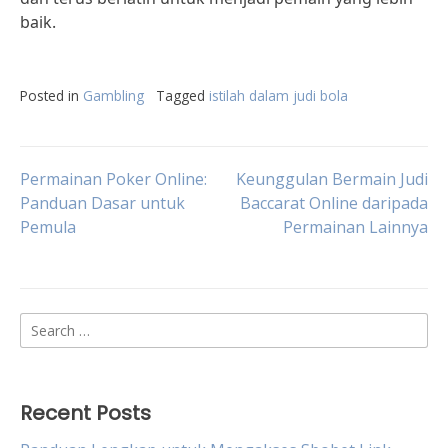
baik.
Posted in
Gambling
Tagged
istilah dalam judi bola
Post
Permainan Poker Online:
Keunggulan Bermain Judi
Panduan Dasar untuk
Baccarat Online daripada
Pemula
Permainan Lainnya
navigation
Search
for:
Recent Posts