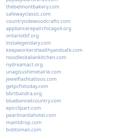
thebelmontbakery.com
safewayclassic.com
countrysidewoodcrafts.com
appliancerepairchicagoil.org
ontariotbf.org
instalegendary.com
keepworkershealthyandsafe.com
noodlesitaliankitchen.com
nydreamact.org
unagisushimetairie.com
jewelflashtattoos.com
getpcfixtoday.com
bbrtbandra.org
bluebonnetcountry.com
epicclipart.com
pearlmanilahotel.com
maintdrop.com
bobtoman.com