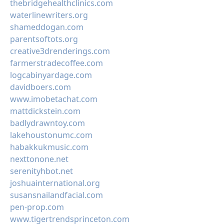
thebridgehealthclinics.com
waterlinewriters.org
shameddogan.com
parentsoftots.org
creative3drenderings.com
farmerstradecoffee.com
logcabinyardage.com
davidboers.com
www.imobetachat.com
mattdickstein.com
badlydrawntoy.com
lakehoustonumc.com
habakkukmusic.com
nexttonone.net
serenityhbot.net
joshuainternational.org
susansnailandfacial.com
pen-prop.com
www.tigertrendsprinceton.com