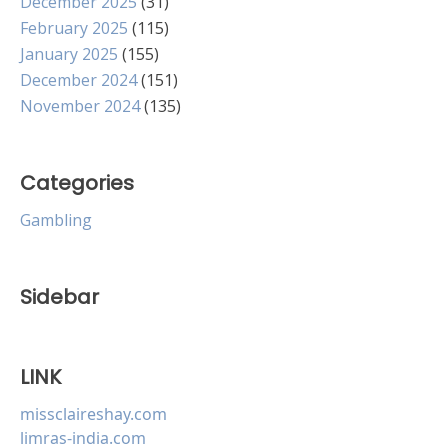
December 2025
(31)
February 2025
(115)
January 2025
(155)
December 2024
(151)
November 2024
(135)
Categories
Gambling
Sidebar
LINK
missclaireshay.com
limras-india.com