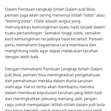
Dalam Panduan Lengkap Istilah Dalam Judi Bola,
pemain juga akan sering menemui istilah “odds” atau
“betting odds”. Odds adalah angka yang
menunjukkan kemungkinan suatu hasil terjadi dalam
suatu pertandingan. Semakin tinggi odds, semakin
kecil kemungkinan terjadinya hasil tersebut. Pemain
perlu memahami bagaimana cara membaca dan
menghitung odds agar dapat melakukan taruhan
dengan lebih baik.
Dengan memahami Panduan Lengkap Istilah Dalam
Judi Bola, pemain bisa meningkatkan pengetahuan
dan pemahaman mereka dalam dunia taruhan
olahraga. Hal ini tentu akan membantu mereka
dalam membuat keputusan taruhan yang lebih baik
dan meningkatkan peluang menang. Jadi, jangan
ragu untuk mempelajari istilah-istilah dalam judi bola
dan terus berlatih untuk menjadi pemain yang lebih