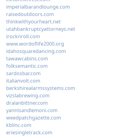
imperialbarandlounge.com
raisedoutdoors.com
thinkwithyourheart.net
utahbankruptcyattorneys.net
irocknroll.com
www.wordoflife2000.org
idahosquaredancing.com
tawawcabins.com
folksemantic.com
sardosbar.com
italianvolt.com
berkshirealarmssystems.com
vizslabrewing.com
dralanbittner.com
yannisandlemoni.com
weedpatchgazette.com
kblinc.com
eriesingletrack.com