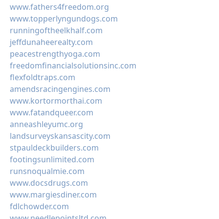
www.fathers4freedom.org
www.topperlyngundogs.com
runningoftheelkhalf.com
jeffdunaheerealty.com
peacestrengthyoga.com
freedomfinancialsolutionsinc.com
flexfoldtraps.com
amendsracingengines.com
www.kortormorthai.com
www.fatandqueer.com
anneashleyumc.org
landsurveyskansascity.com
stpauldeckbuilders.com
footingsunlimited.com
runsnoqualmie.com
www.docsdrugs.com
www.margiesdiner.com
fdlchowder.com
www.needlepointsltd.com