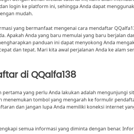
 dan login ke platform ini, sehingga Anda dapat mengguna
 dengan mudah.
formasi yang bermanfaat mengenai cara mendaftar QQalfa1
Anda. Apakah Anda yang baru memulai yang baru berjalan da
mengharapkan panduan ini dapat menyokong Anda menga
epat dan tepat. Mari kita awal perjalanan Anda ke alam se
ftar di QQalfa138
h pertama yang perlu Anda lakukan adalah mengunjungi si
an menemukan tombol yang mengarah ke formulir pendaft
ftaran dan jangan lupa Anda memiliki koneksi internet yan
 lengkapi semua informasi yang diminta dengan benar. Info