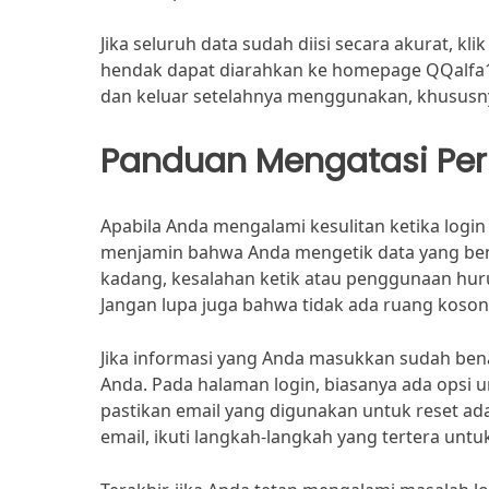
Jika seluruh data sudah diisi secara akurat, k
hendak dapat diarahkan ke homepage QQalfa1
dan keluar setelahnya menggunakan, khusus
Panduan Mengatasi Pe
Apabila Anda mengalami kesulitan ketika login
menjamin bahwa Anda mengetik data yang bena
kadang, kesalahan ketik atau penggunaan huru
Jangan lupa juga bahwa tidak ada ruang kosong
Jika informasi yang Anda masukkan sudah benar
Anda. Pada halaman login, biasanya ada opsi
pastikan email yang digunakan untuk reset adal
email, ikuti langkah-langkah yang tertera unt