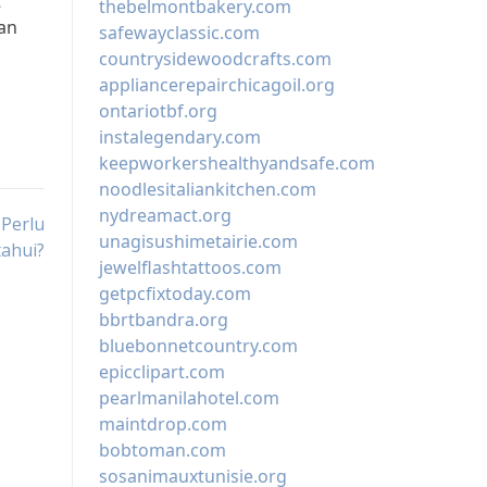
t
thebelmontbakery.com
an
safewayclassic.com
countrysidewoodcrafts.com
appliancerepairchicagoil.org
ontariotbf.org
instalegendary.com
keepworkershealthyandsafe.com
noodlesitaliankitchen.com
nydreamact.org
 Perlu
unagisushimetairie.com
tahui?
jewelflashtattoos.com
getpcfixtoday.com
bbrtbandra.org
bluebonnetcountry.com
epicclipart.com
pearlmanilahotel.com
maintdrop.com
bobtoman.com
sosanimauxtunisie.org