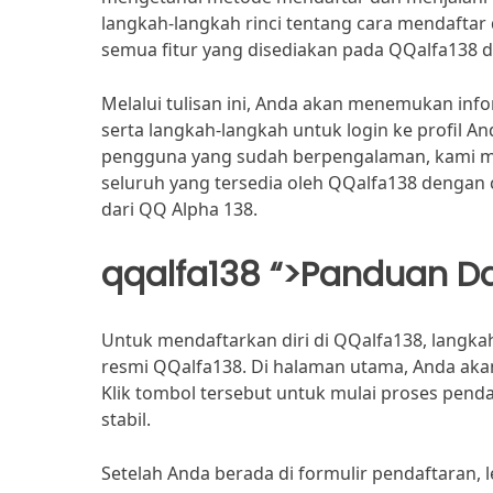
langkah-langkah rinci tentang cara mendaftar
semua fitur yang disediakan pada QQalfa138
Melalui tulisan ini, Anda akan menemukan in
serta langkah-langkah untuk login ke profil 
pengguna yang sudah berpengalaman, kami 
seluruh yang tersedia oleh QQalfa138 dengan c
dari QQ Alpha 138.
qqalfa138 “>Panduan Da
Untuk mendaftarkan diri di QQalfa138, langka
resmi QQalfa138. Di halaman utama, Anda ak
Klik tombol tersebut untuk mulai proses penda
stabil.
Setelah Anda berada di formulir pendaftaran,