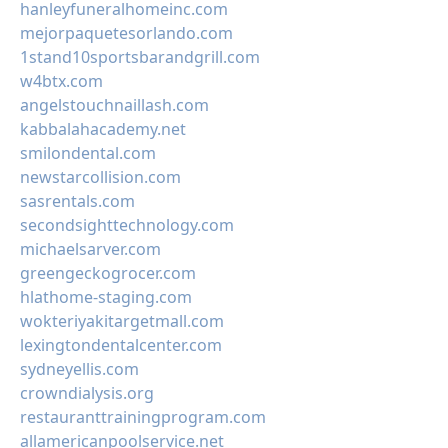
hanleyfuneralhomeinc.com
mejorpaquetesorlando.com
1stand10sportsbarandgrill.com
w4btx.com
angelstouchnaillash.com
kabbalahacademy.net
smilondental.com
newstarcollision.com
sasrentals.com
secondsighttechnology.com
michaelsarver.com
greengeckogrocer.com
hlathome-staging.com
wokteriyakitargetmall.com
lexingtondentalcenter.com
sydneyellis.com
crowndialysis.org
restauranttrainingprogram.com
allamericanpoolservice.net