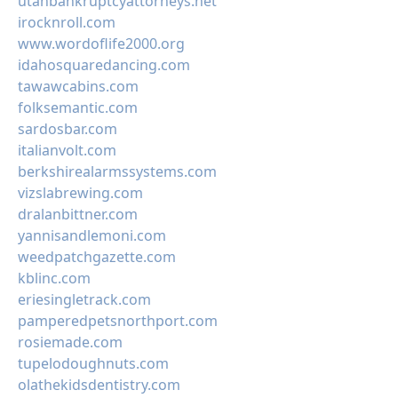
utahbankruptcyattorneys.net
irocknroll.com
www.wordoflife2000.org
idahosquaredancing.com
tawawcabins.com
folksemantic.com
sardosbar.com
italianvolt.com
berkshirealarmssystems.com
vizslabrewing.com
dralanbittner.com
yannisandlemoni.com
weedpatchgazette.com
kblinc.com
eriesingletrack.com
pamperedpetsnorthport.com
rosiemade.com
tupelodoughnuts.com
olathekidsdentistry.com