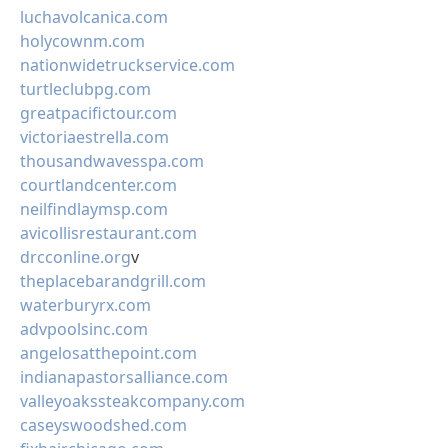
luchavolcanica.com
holycownm.com
nationwidetruckservice.com
turtleclubpg.com
greatpacifictour.com
victoriaestrella.com
thousandwavesspa.com
courtlandcenter.com
neilfindlaymsp.com
avicollisrestaurant.com
drcconline.org
v
theplacebarandgrill.com
waterburyrx.com
advpoolsinc.com
angelosatthepoint.com
indianapastorsalliance.com
valleyoakssteakcompany.com
caseyswoodshed.com