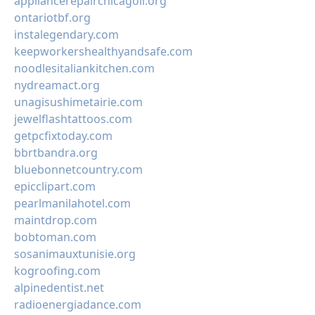
appliancerepairchicagoil.org
ontariotbf.org
instalegendary.com
keepworkershealthyandsafe.com
noodlesitaliankitchen.com
nydreamact.org
unagisushimetairie.com
jewelflashtattoos.com
getpcfixtoday.com
bbrtbandra.org
bluebonnetcountry.com
epicclipart.com
pearlmanilahotel.com
maintdrop.com
bobtoman.com
sosanimauxtunisie.org
kogroofing.com
alpinedentist.net
radioenergiadance.com