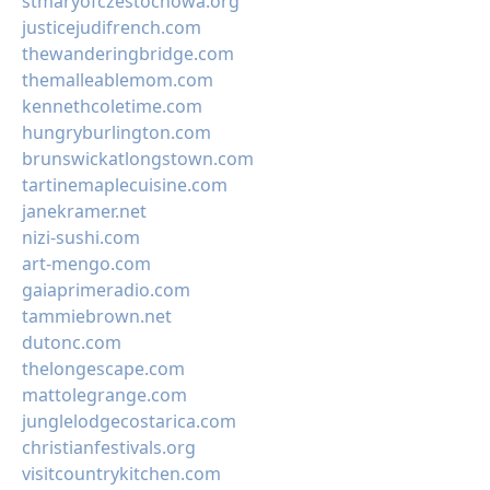
stmaryofczestochowa.org
justicejudifrench.com
thewanderingbridge.com
themalleablemom.com
kennethcoletime.com
hungryburlington.com
brunswickatlongstown.com
tartinemaplecuisine.com
janekramer.net
nizi-sushi.com
art-mengo.com
gaiaprimeradio.com
tammiebrown.net
dutonc.com
thelongescape.com
mattolegrange.com
junglelodgecostarica.com
christianfestivals.org
visitcountrykitchen.com