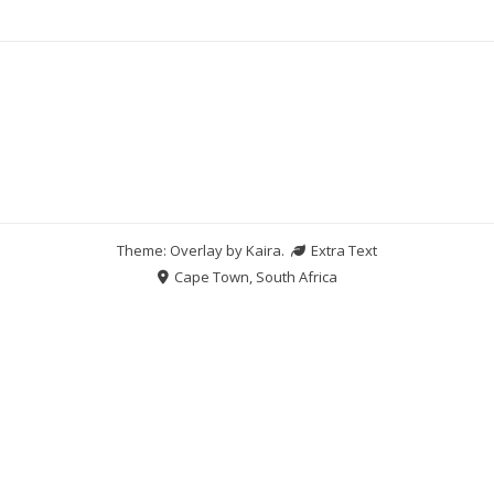
Theme: Overlay by
Kaira
.
Extra Text
Cape Town, South Africa