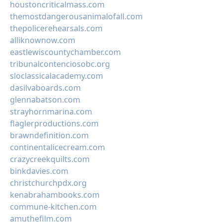
houstoncriticalmass.com
themostdangerousanimalofall.com
thepolicerehearsals.com
alliknownow.com
eastlewiscountychamber.com
tribunalcontenciosobc.org
sloclassicalacademy.com
dasilvaboards.com
glennabatson.com
strayhornmarina.com
flaglerproductions.com
brawndefinition.com
continentalicecream.com
crazycreekquilts.com
binkdavies.com
christchurchpdx.org
kenabrahambooks.com
commune-kitchen.com
amuthefilm.com