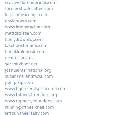
creative3drenderings.com
farmerstradecoffee.com
logcabinyardage.com
davidboers.com
www.imobetachat.com
mattdickstein.com
badlydrawntoy.com
lakehoustonumc.com
habakkukmusic.com
nexttonone.net
serenityhbot.net
joshuainternational.org
susansnailandfacial.com
pen-prop.com
www.tigertrendsprinceton.com
www.fathers4freedom.org
www.topperlyngundogs.com
runningoftheelkhalf.com
jeffdunaheerealty.com