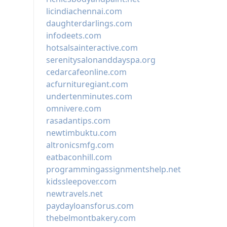
licindiachennai.com
daughterdarlings.com
infodeets.com
hotsalsainteractive.com
serenitysalonanddayspa.org
cedarcafeonline.com
acfurnituregiant.com
undertenminutes.com
omnivere.com
rasadantips.com
newtimbuktu.com
altronicsmfg.com
eatbaconhill.com
programmingassignmentshelp.net
kidssleepover.com
newtravels.net
paydayloansforus.com
thebelmontbakery.com