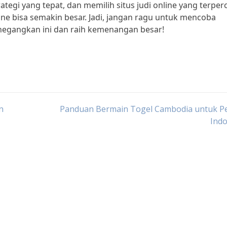
gi yang tepat, dan memilih situs judi online yang terper
e bisa semakin besar. Jadi, jangan ragu untuk mencoba
egangkan ini dan raih kemenangan besar!
n
Panduan Bermain Togel Cambodia untuk P
Indo