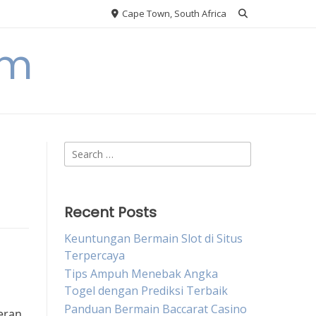
Cape Town, South Africa
om
Search
for:
Recent Posts
Keuntungan Bermain Slot di Situs
Terpercaya
Tips Ampuh Menebak Angka
Togel dengan Prediksi Terbaik
Panduan Bermain Baccarat Casino
eran