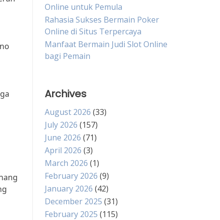
Online untuk Pemula
Rahasia Sukses Bermain Poker
Online di Situs Terpercaya
Manfaat Bermain Judi Slot Online
ino
bagi Pemain
Archives
uga
August 2026
(33)
July 2026
(157)
June 2026
(71)
April 2026
(3)
March 2026
(1)
February 2026
(9)
enang
January 2026
(42)
ng
December 2025
(31)
February 2025
(115)