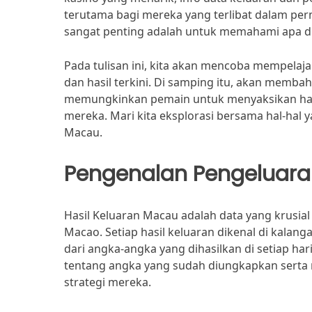
terutama bagi mereka yang terlibat dalam per
sangat penting adalah untuk memahami apa d
Pada tulisan ini, kita akan mencoba mempelaja
dan hasil terkini. Di samping itu, akan memb
memungkinkan pemain untuk menyaksikan hasi
mereka. Mari kita eksplorasi bersama hal-hal 
Macau.
Pengenalan Pengeluar
Hasil Keluaran Macau adalah data yang krusia
Macao. Setiap hasil keluaran dikenal di kala
dari angka-angka yang dihasilkan di setiap ha
tentang angka yang sudah diungkapkan serta
strategi mereka.