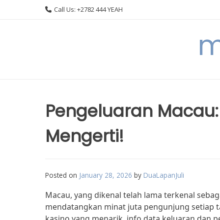
Skip
Call Us: +2782 444 YEAH
to
content
m
Pengeluaran Macau:
Mengerti!
Posted on
January 28, 2026
by
DuaLapanJuli
Macau, yang dikenal telah lama terkenal sebaga
mendatangkan minat juta pengunjung setiap t
kasino yang menarik, info data keluaran dan 