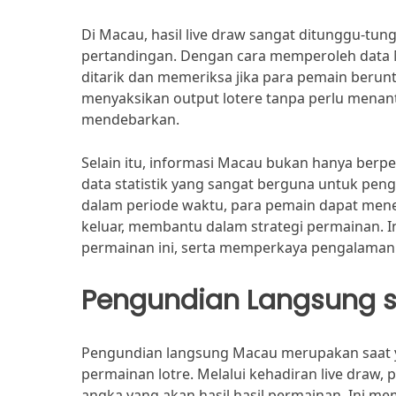
Di Macau, hasil live draw sangat ditunggu-tun
pertandingan. Dengan cara memperoleh data 
ditarik dan memeriksa jika para pemain ber
menyaksikan output lotere tanpa perlu menan
mendebarkan.
Selain itu, informasi Macau bukan hanya berp
data statistik yang sangat berguna untuk pen
dalam periode waktu, para pemain dapat men
keluar, membantu dalam strategi permainan. I
permainan ini, serta memperkaya pengalaman
Pengundian Langsung s
Pengundian langsung Macau merupakan saat y
permainan lotre. Melalui kehadiran live draw,
angka yang akan hasil hasil permainan. Ini m