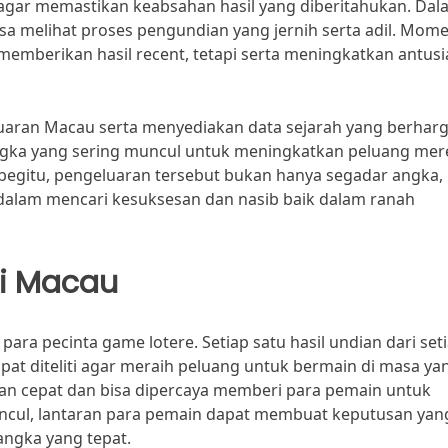
t agar memastikan keabsahan hasil yang diberitahukan. Da
a melihat proses pengundian yang jernih serta adil. Mom
 memberikan hasil recent, tetapi serta meningkatkan antus
eluaran Macau serta menyediakan data sejarah yang berharg
ngka yang sering muncul untuk meningkatkan peluang mer
begitu, pengeluaran tersebut bukan hanya segadar angka,
dalam mencari kesuksesan dan nasib baik dalam ranah
ri Macau
a pecinta game lotere. Setiap satu hasil undian dari set
pat diteliti agar meraih peluang untuk bermain di masa ya
an cepat dan bisa dipercaya memberi para pemain untuk
cul, lantaran para pemain dapat membuat keputusan yan
angka yang tepat.