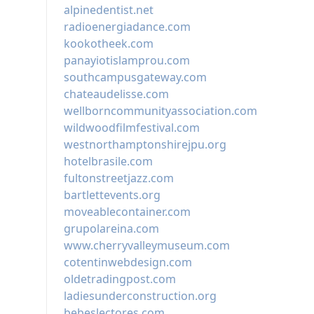
alpinedentist.net
radioenergiadance.com
kookotheek.com
panayiotislamprou.com
southcampusgateway.com
chateaudelisse.com
wellborncommunityassociation.com
wildwoodfilmfestival.com
westnorthamptonshirejpu.org
hotelbrasile.com
fultonstreetjazz.com
bartlettevents.org
moveablecontainer.com
grupolareina.com
www.cherryvalleymuseum.com
cotentinwebdesign.com
oldetradingpost.com
ladiesunderconstruction.org
bebeslectores.com