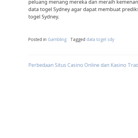
peluang menang mereka dan meraih kemenang
data togel Sydney agar dapat membuat predik
togel Sydney.
Posted in
Gambling
Tagged
data togel sdy
Post
Perbedaan Situs Casino Online dan Kasino Trad
navigation