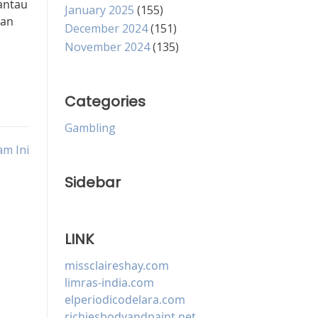
antau
January 2025
(155)
nan
December 2024
(151)
November 2024
(135)
Categories
Gambling
am Ini
Sidebar
LINK
missclaireshay.com
limras-india.com
elperiodicodelara.com
richiesbodyandpaint.net