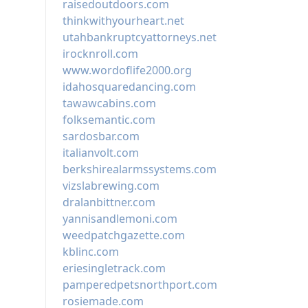
raisedoutdoors.com
thinkwithyourheart.net
utahbankruptcyattorneys.net
irocknroll.com
www.wordoflife2000.org
idahosquaredancing.com
tawawcabins.com
folksemantic.com
sardosbar.com
italianvolt.com
berkshirealarmssystems.com
vizslabrewing.com
dralanbittner.com
yannisandlemoni.com
weedpatchgazette.com
kblinc.com
eriesingletrack.com
pamperedpetsnorthport.com
rosiemade.com