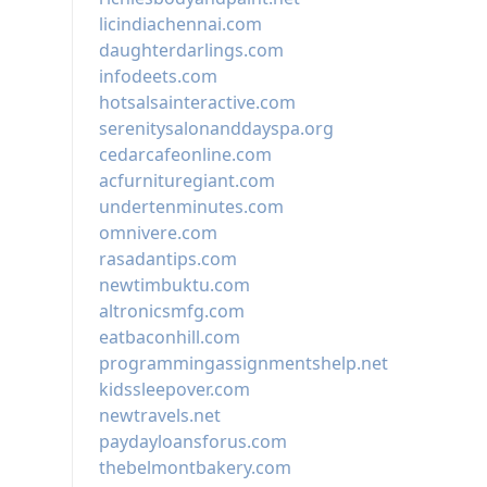
licindiachennai.com
daughterdarlings.com
infodeets.com
hotsalsainteractive.com
serenitysalonanddayspa.org
cedarcafeonline.com
acfurnituregiant.com
undertenminutes.com
omnivere.com
rasadantips.com
newtimbuktu.com
altronicsmfg.com
eatbaconhill.com
programmingassignmentshelp.net
kidssleepover.com
newtravels.net
paydayloansforus.com
thebelmontbakery.com