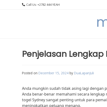
Skip
Call Us: +2782 444 YEAH
to
content
m
Penjelasan Lengkap
Posted on
December 15, 2024
by
DuaLapanJuli
Anda mungkin sudah tidak asing lagi dengan p
Anda benar-benar memahami secara lengkap m
togel Sydney sangat penting untuk para pemai
meningkatkan peluang menang.