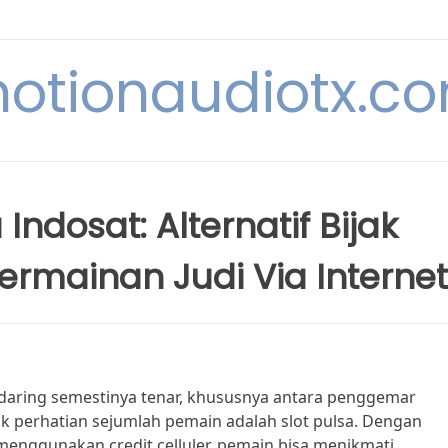
otionaudiotx.c
Indosat: Alternatif Bijak
Permainan Judi Via Internet
t daring semestinya tenar, khususnya antara penggemar
rik perhatian sejumlah pemain adalah slot pulsa. Dengan
enggunakan credit celluler, pemain bisa menikmati