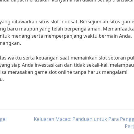
yang ditawarkan situs slot Indosat. Bersejumlah situs gam
yang baru maupun yang telah berpengalaman. Memanfaatk
 untuk menang serta memperpanjang waktu bermain Anda,
enangkan.
tas waktu serta keuangan saat memainkan slot setoran pu
g siap Anda investasikan dan tidak sekali-kali melampaui
bisa merasakan game slot online tanpa harus mengalami
u.
gel
Keluaran Macao: Panduan untuk Para Peng
Per