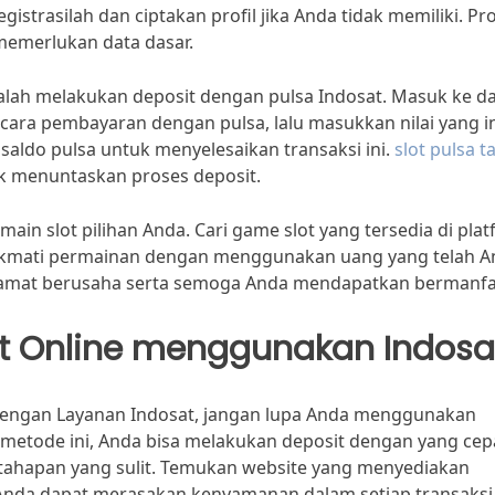
istrasilah dan ciptakan profil jika Anda tidak memiliki. Pr
memerlukan data dasar.
adalah melakukan deposit dengan pulsa Indosat. Masuk ke d
h cara pembayaran dengan pulsa, lalu masukkan nilai yang i
saldo pulsa untuk menyelesaikan transaksi ini.
slot pulsa t
uk menuntaskan proses deposit.
ain slot pilihan Anda. Cari game slot yang tersedia di pla
 Nikmati permainan dengan menggunakan uang yang telah 
elamat berusaha serta semoga Anda mendapatkan bermanfa
ot Online menggunakan Indosa
dengan Layanan Indosat, jangan lupa Anda menggunakan
 metode ini, Anda bisa melakukan deposit dengan yang cep
ng tahapan yang sulit. Temukan website yang menyediakan
a Anda dapat merasakan kenyamanan dalam setiap transaksi