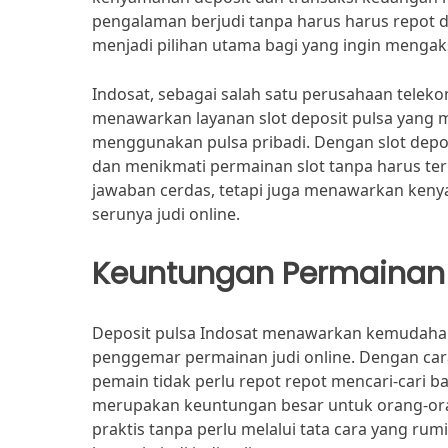
pengalaman berjudi tanpa harus harus repot d
menjadi pilihan utama bagi yang ingin mengaks
Indosat, sebagai salah satu perusahaan telek
menawarkan layanan slot deposit pulsa yang
menggunakan pulsa pribadi. Dengan slot depo
dan menikmati permainan slot tanpa harus terl
jawaban cerdas, tetapi juga menawarkan ke
serunya judi online.
Keuntungan Permainan 
Deposit pulsa Indosat menawarkan kemudahan
penggemar permainan judi online. Dengan ca
pemain tidak perlu repot repot mencari-cari b
merupakan keuntungan besar untuk orang-ora
praktis tanpa perlu melalui tata cara yang ru