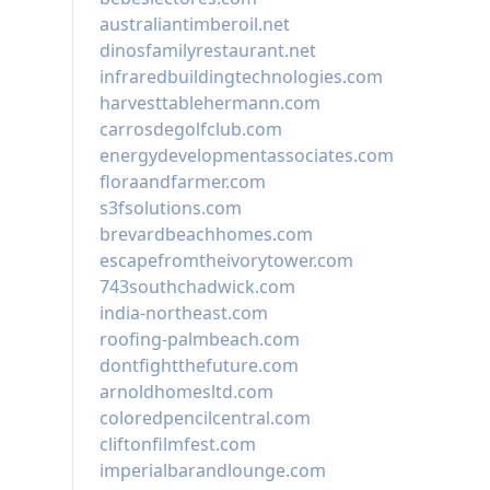
australiantimberoil.net
dinosfamilyrestaurant.net
infraredbuildingtechnologies.com
harvesttablehermann.com
carrosdegolfclub.com
energydevelopmentassociates.com
floraandfarmer.com
s3fsolutions.com
brevardbeachhomes.com
escapefromtheivorytower.com
743southchadwick.com
india-northeast.com
roofing-palmbeach.com
dontfightthefuture.com
arnoldhomesltd.com
coloredpencilcentral.com
cliftonfilmfest.com
imperialbarandlounge.com