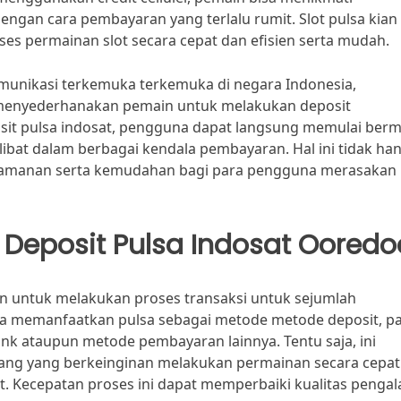
engan cara pembayaran yang terlalu rumit. Slot pulsa kian
es permainan slot secara cepat dan efisien serta mudah.
omunikasi terkemuka terkemuka di negara Indonesia,
 menyederhanakan pemain untuk melakukan deposit
sit pulsa indosat, pengguna dapat langsung memulai berm
ibat dalam berbagai kendala pembayaran. Hal ini tidak ha
nyamanan serta kemudahan bagi para pengguna merasakan
Deposit Pulsa Indosat Ooredo
 untuk melakukan proses transaksi untuk sejumlah
ra memanfaatkan pulsa sebagai metode metode deposit, p
ank ataupun metode pembayaran lainnya. Tentu saja, ini
ng yang berkeinginan melakukan permainan secara cepat
mit. Kecepatan proses ini dapat memperbaiki kualitas penga