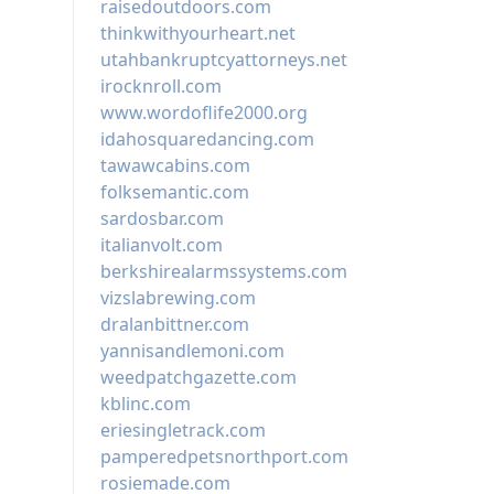
raisedoutdoors.com
thinkwithyourheart.net
utahbankruptcyattorneys.net
irocknroll.com
www.wordoflife2000.org
idahosquaredancing.com
tawawcabins.com
folksemantic.com
sardosbar.com
italianvolt.com
berkshirealarmssystems.com
vizslabrewing.com
dralanbittner.com
yannisandlemoni.com
weedpatchgazette.com
kblinc.com
eriesingletrack.com
pamperedpetsnorthport.com
rosiemade.com