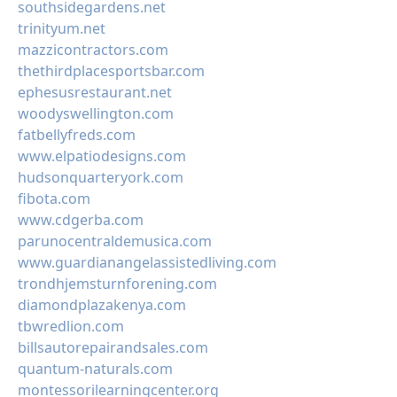
southsidegardens.net
trinityum.net
mazzicontractors.com
thethirdplacesportsbar.com
ephesusrestaurant.net
woodyswellington.com
fatbellyfreds.com
www.elpatiodesigns.com
hudsonquarteryork.com
fibota.com
www.cdgerba.com
parunocentraldemusica.com
www.guardianangelassistedliving.com
trondhjemsturnforening.com
diamondplazakenya.com
tbwredlion.com
billsautorepairandsales.com
quantum-naturals.com
montessorilearningcenter.org