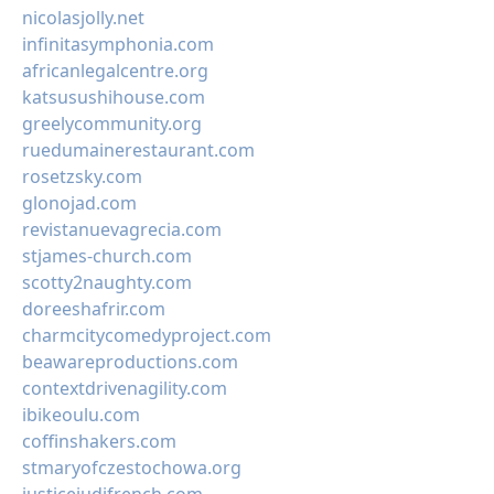
nicolasjolly.net
infinitasymphonia.com
africanlegalcentre.org
katsusushihouse.com
greelycommunity.org
ruedumainerestaurant.com
rosetzsky.com
glonojad.com
revistanuevagrecia.com
stjames-church.com
scotty2naughty.com
doreeshafrir.com
charmcitycomedyproject.com
beawareproductions.com
contextdrivenagility.com
ibikeoulu.com
coffinshakers.com
stmaryofczestochowa.org