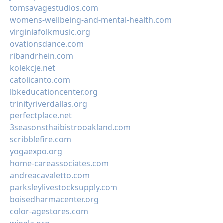
tomsavagestudios.com
womens-wellbeing-and-mental-health.com
virginiafolkmusic.org
ovationsdance.com
ribandrhein.com
kolekcje.net
catolicanto.com
lbkeducationcenter.org
trinityriverdallas.org
perfectplace.net
3seasonsthaibistrooakland.com
scribblefire.com
yogaexpo.org
home-careassociates.com
andreacavaletto.com
parksleylivestocksupply.com
boisedharmacenter.org
color-agestores.com