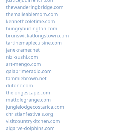
justicejudifrench.com
thewanderingbridge.com
themalleablemom.com
kennethcoletime.com
hungryburlington.com
brunswickatlongstown.com
tartinemaplecuisine.com
janekramer.net
nizi-sushi.com
art-mengo.com
gaiaprimeradio.com
tammiebrown.net
dutonc.com
thelongescape.com
mattolegrange.com
junglelodgecostarica.com
christianfestivals.org
visitcountrykitchen.com
algarve-dolphins.com