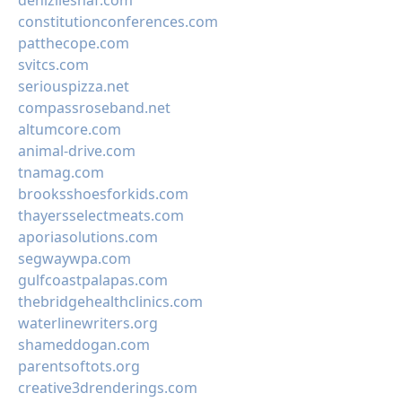
denizliesnaf.com
constitutionconferences.com
patthecope.com
svitcs.com
seriouspizza.net
compassroseband.net
altumcore.com
animal-drive.com
tnamag.com
brooksshoesforkids.com
thayersselectmeats.com
aporiasolutions.com
segwaywpa.com
gulfcoastpalapas.com
thebridgehealthclinics.com
waterlinewriters.org
shameddogan.com
parentsoftots.org
creative3drenderings.com