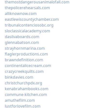
themostdangerousanimalofall.com
thepolicerehearsals.com
alliknownow.com
eastlewiscountychamber.com
tribunalcontenciosobc.org
sloclassicalacademy.com
dasilvaboards.com
glennabatson.com
strayhornmarina.com
flaglerproductions.com
brawndefinition.com
continentalicecream.com
crazycreekquilts.com
binkdavies.com
christchurchpdx.org
kenabrahambooks.com
commune-kitchen.com
amuthefilm.com
lustforlovefilm.com