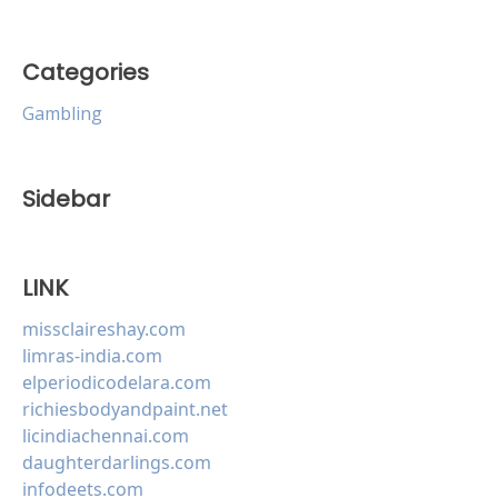
Categories
Gambling
Sidebar
LINK
missclaireshay.com
limras-india.com
elperiodicodelara.com
richiesbodyandpaint.net
licindiachennai.com
daughterdarlings.com
infodeets.com