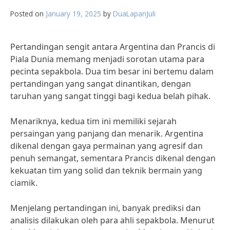
Posted on
January 19, 2025
by
DuaLapanJuli
Pertandingan sengit antara Argentina dan Prancis di
Piala Dunia memang menjadi sorotan utama para
pecinta sepakbola. Dua tim besar ini bertemu dalam
pertandingan yang sangat dinantikan, dengan
taruhan yang sangat tinggi bagi kedua belah pihak.
Menariknya, kedua tim ini memiliki sejarah
persaingan yang panjang dan menarik. Argentina
dikenal dengan gaya permainan yang agresif dan
penuh semangat, sementara Prancis dikenal dengan
kekuatan tim yang solid dan teknik bermain yang
ciamik.
Menjelang pertandingan ini, banyak prediksi dan
analisis dilakukan oleh para ahli sepakbola. Menurut