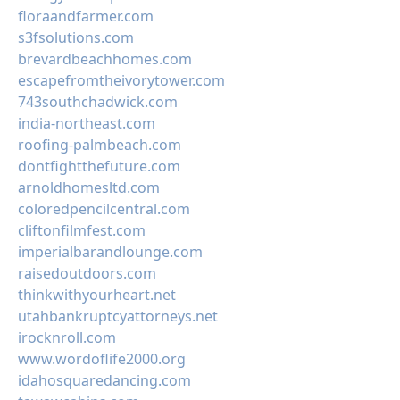
floraandfarmer.com
s3fsolutions.com
brevardbeachhomes.com
escapefromtheivorytower.com
743southchadwick.com
india-northeast.com
roofing-palmbeach.com
dontfightthefuture.com
arnoldhomesltd.com
coloredpencilcentral.com
cliftonfilmfest.com
imperialbarandlounge.com
raisedoutdoors.com
thinkwithyourheart.net
utahbankruptcyattorneys.net
irocknroll.com
www.wordoflife2000.org
idahosquaredancing.com