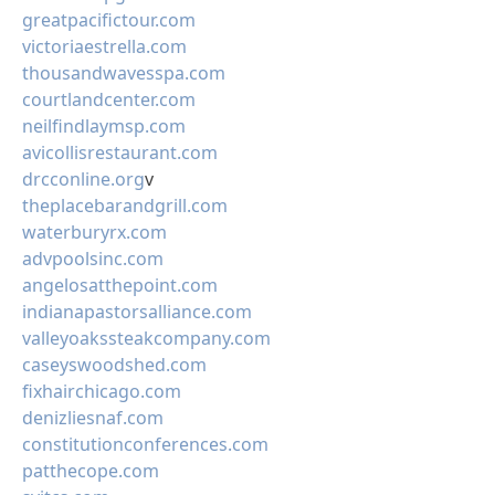
greatpacifictour.com
victoriaestrella.com
thousandwavesspa.com
courtlandcenter.com
neilfindlaymsp.com
avicollisrestaurant.com
drcconline.org
v
theplacebarandgrill.com
waterburyrx.com
advpoolsinc.com
angelosatthepoint.com
indianapastorsalliance.com
valleyoakssteakcompany.com
caseyswoodshed.com
fixhairchicago.com
denizliesnaf.com
constitutionconferences.com
patthecope.com