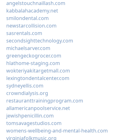
angelstouchnaillash.com
kabbalahacademy.net
smilondental.com
newstarcollision.com
sasrentals.com
secondsighttechnology.com
michaelsarver.com
greengeckogrocer.com
hlathome-staging.com
wokteriyakitargetmall.com
lexingtondentalcenter.com
sydneyellis.com
crowndialysis.org
restauranttrainingprogram.com
allamericanpoolservice.net
jewishpenicillin.com
tomsavagestudios.com
womens-wellbeing-and-mental-health.com
virginiafolkmusic.org