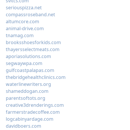
svitcs.com
seriouspizza.net
compassroseband.net
altumcore.com
animal-drive.com
tnamag.com
brooksshoesforkids.com
thayersselectmeats.com
aporiasolutions.com
segwaywpa.com
gulfcoastpalapas.com
thebridgehealthclinics.com
waterlinewriters.org
shameddogan.com
parentsoftots.org
creative3drenderings.com
farmerstradecoffee.com
logcabinyardage.com
davidboers.com