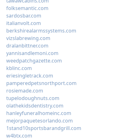
tawawcabins.com
folksemantic.com
sardosbar.com
italianvolt.com
berkshirealarmssystems.com
vizslabrewing.com
dralanbittner.com
yannisandlemoni.com
weedpatchgazette.com
kblinc.com
eriesingletrack.com
pamperedpetsnorthport.com
rosiemade.com
tupelodoughnuts.com
olathekidsdentistry.com
hanleyfuneralhomeinc.com
mejorpaquetesorlando.com
1stand10sportsbarandgrill.com
w4btx.com