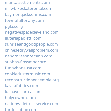
maritalsettlements.com
milwbikeskaterental.com
baymontjacksonms.com
townofaltonany.com
pglax.org
negativespacecleveland.com
liuteriapaoletti.com
sunriseandgoodpeople.com
chinesedrywallproblem.com
bendthreesistersinn.com
stjohns-flossmoor.org
funnyboneusa.com
cookiedustermusic.com
reconstructionensemble.org
kavitafabrics.com
luchavolcanica.com
holycownm.com
nationwidetruckservice.com
turtleclubpg.com