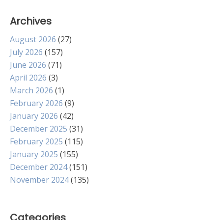
Archives
August 2026
(27)
July 2026
(157)
June 2026
(71)
April 2026
(3)
March 2026
(1)
February 2026
(9)
January 2026
(42)
December 2025
(31)
February 2025
(115)
January 2025
(155)
December 2024
(151)
November 2024
(135)
Categories