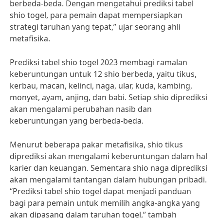
berbeda-beda. Dengan mengetahui prediksi tabel
shio togel, para pemain dapat mempersiapkan
strategi taruhan yang tepat,” ujar seorang ahli
metafisika.
Prediksi tabel shio togel 2023 membagi ramalan
keberuntungan untuk 12 shio berbeda, yaitu tikus,
kerbau, macan, kelinci, naga, ular, kuda, kambing,
monyet, ayam, anjing, dan babi. Setiap shio diprediksi
akan mengalami perubahan nasib dan
keberuntungan yang berbeda-beda.
Menurut beberapa pakar metafisika, shio tikus
diprediksi akan mengalami keberuntungan dalam hal
karier dan keuangan. Sementara shio naga diprediksi
akan mengalami tantangan dalam hubungan pribadi.
“Prediksi tabel shio togel dapat menjadi panduan
bagi para pemain untuk memilih angka-angka yang
akan dipasang dalam taruhan togel,” tambah