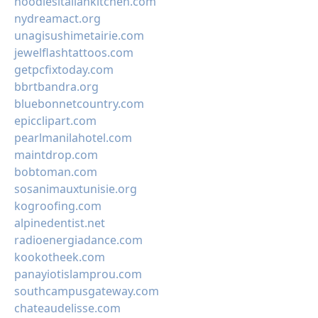
noodlesitaliankitchen.com
nydreamact.org
unagisushimetairie.com
jewelflashtattoos.com
getpcfixtoday.com
bbrtbandra.org
bluebonnetcountry.com
epicclipart.com
pearlmanilahotel.com
maintdrop.com
bobtoman.com
sosanimauxtunisie.org
kogroofing.com
alpinedentist.net
radioenergiadance.com
kookotheek.com
panayiotislamprou.com
southcampusgateway.com
chateaudelisse.com