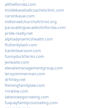
alltheflorida.com
insidebaseballcoachesclinic.com
carsinkauai.com
millstreetchurchofchrist.org
parasailingvacadestinflorida.com
pride-realty.net
alphadynamicshealth.com
flutterbylash.com
hanlintearoom.com
funnyduckfarms.com
jenwaite.com
elevatemanagementgroup.com
leroyzimmerman.com
drfinley.net
flemingfamilylaw.com
rnrwine.com
lakeoswegorowing.com
fuquayfamilycounseling.com