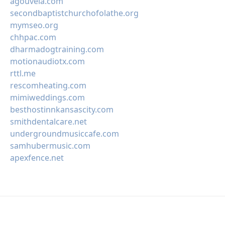
agouveia.com
secondbaptistchurchofolathe.org
mymseo.org
chhpac.com
dharmadogtraining.com
motionaudiotx.com
rttl.me
rescomheating.com
mimiweddings.com
besthostinnkansascity.com
smithdentalcare.net
undergroundmusiccafe.com
samhubermusic.com
apexfence.net