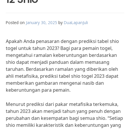
Posted on
January 30, 2025
by
DuaLapanJuli
Apakah Anda penasaran dengan prediksi tabel shio
togel untuk tahun 2023? Bagi para pemain togel,
mengetahui ramalan keberuntungan berdasarkan
shio dapat menjadi panduan dalam memasang
taruhan. Berdasarkan ramalan yang diberikan oleh
ahli metafisika, prediksi tabel shio togel 2023 dapat
memberikan gambaran mengenai nasib dan
keberuntungan para pemain.
Menurut prediksi dari pakar metafisika terkemuka,
tahun 2023 akan menjadi tahun yang penuh dengan
perubahan dan kesempatan bagi semua shio. “Setiap
shio memiliki karakteristik dan keberuntungan yang