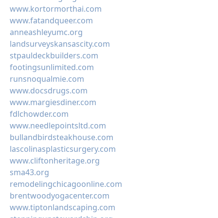
www.kortormorthai.com
www.fatandqueer.com
anneashleyumc.org
landsurveyskansascity.com
stpauldeckbuilders.com
footingsunlimited.com
runsnoqualmie.com
www.docsdrugs.com
www.margiesdiner.com
fdlchowder.com
www.needlepointsltd.com
bullandbirdsteakhouse.com
lascolinasplasticsurgery.com
www.cliftonheritage.org
sma43.org
remodelingchicagoonline.com
brentwoodyogacenter.com
www.tiptonlandscaping.com