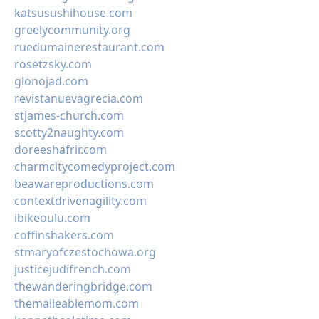
katsusushihouse.com
greelycommunity.org
ruedumainerestaurant.com
rosetzsky.com
glonojad.com
revistanuevagrecia.com
stjames-church.com
scotty2naughty.com
doreeshafrir.com
charmcitycomedyproject.com
beawareproductions.com
contextdrivenagility.com
ibikeoulu.com
coffinshakers.com
stmaryofczestochowa.org
justicejudifrench.com
thewanderingbridge.com
themalleablemom.com