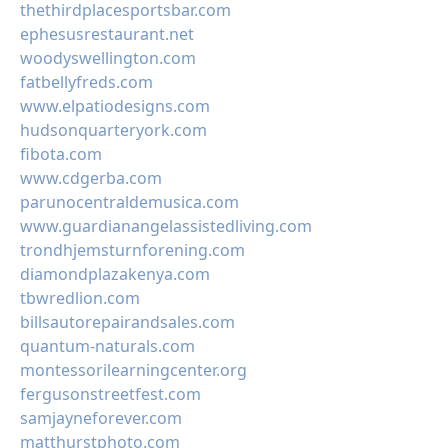
thethirdplacesportsbar.com
ephesusrestaurant.net
woodyswellington.com
fatbellyfreds.com
www.elpatiodesigns.com
hudsonquarteryork.com
fibota.com
www.cdgerba.com
parunocentraldemusica.com
www.guardianangelassistedliving.com
trondhjemsturnforening.com
diamondplazakenya.com
tbwredlion.com
billsautorepairandsales.com
quantum-naturals.com
montessorilearningcenter.org
fergusonstreetfest.com
samjayneforever.com
matthurstphoto.com