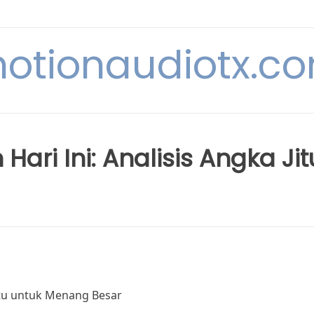
otionaudiotx.c
Hari Ini: Analisis Angka Jit
Jitu untuk Menang Besar