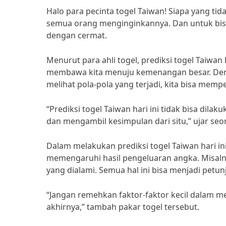
Halo para pecinta togel Taiwan! Siapa yang tid
semua orang menginginkannya. Dan untuk bisa
dengan cermat.
Menurut para ahli togel, prediksi togel Taiwan
membawa kita menuju kemenangan besar. Den
melihat pola-pola yang terjadi, kita bisa memp
“Prediksi togel Taiwan hari ini tidak bisa dila
dan mengambil kesimpulan dari situ,” ujar seo
Dalam melakukan prediksi togel Taiwan hari ini
memengaruhi hasil pengeluaran angka. Misalny
yang dialami. Semua hal ini bisa menjadi petun
“Jangan remehkan faktor-faktor kecil dalam me
akhirnya,” tambah pakar togel tersebut.