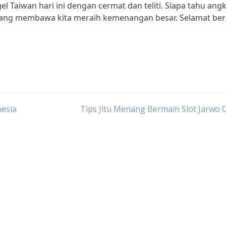
el Taiwan hari ini dengan cermat dan teliti. Siapa tahu angk
u yang membawa kita meraih kemenangan besar. Selamat be
nesia
Tips Jitu Menang Bermain Slot Jarwo 