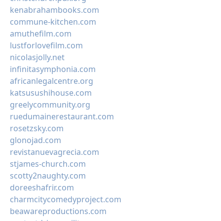
kenabrahambooks.com
commune-kitchen.com
amuthefilm.com
lustforlovefilm.com
nicolasjolly.net
infinitasymphonia.com
africanlegalcentre.org
katsusushihouse.com
greelycommunity.org
ruedumainerestaurant.com
rosetzsky.com
glonojad.com
revistanuevagrecia.com
stjames-church.com
scotty2naughty.com
doreeshafrir.com
charmcitycomedyproject.com
beawareproductions.com