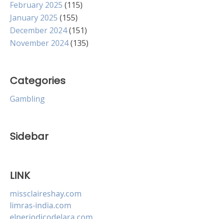
February 2025
(115)
January 2025
(155)
December 2024
(151)
November 2024
(135)
Categories
Gambling
Sidebar
LINK
missclaireshay.com
limras-india.com
elperiodicodelara.com