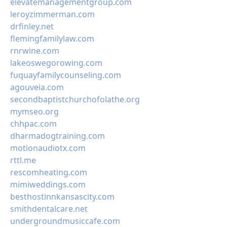
elevatemanagementgroup.com
leroyzimmerman.com
drfinley.net
flemingfamilylaw.com
rnrwine.com
lakeoswegorowing.com
fuquayfamilycounseling.com
agouveia.com
secondbaptistchurchofolathe.org
mymseo.org
chhpac.com
dharmadogtraining.com
motionaudiotx.com
rttl.me
rescomheating.com
mimiweddings.com
besthostinnkansascity.com
smithdentalcare.net
undergroundmusiccafe.com