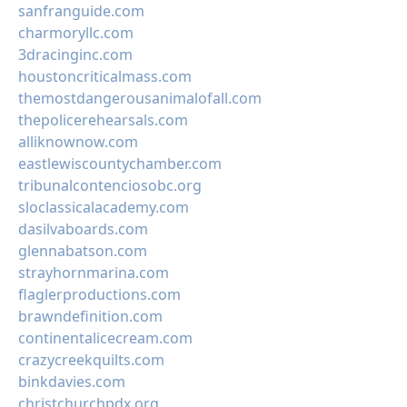
sanfranguide.com
charmoryllc.com
3dracinginc.com
houstoncriticalmass.com
themostdangerousanimalofall.com
thepolicerehearsals.com
alliknownow.com
eastlewiscountychamber.com
tribunalcontenciosobc.org
sloclassicalacademy.com
dasilvaboards.com
glennabatson.com
strayhornmarina.com
flaglerproductions.com
brawndefinition.com
continentalicecream.com
crazycreekquilts.com
binkdavies.com
christchurchpdx.org