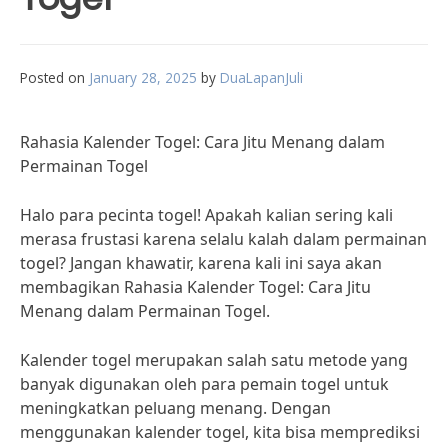
Posted on
January 28, 2025
by
DuaLapanJuli
Rahasia Kalender Togel: Cara Jitu Menang dalam
Permainan Togel
Halo para pecinta togel! Apakah kalian sering kali
merasa frustasi karena selalu kalah dalam permainan
togel? Jangan khawatir, karena kali ini saya akan
membagikan Rahasia Kalender Togel: Cara Jitu
Menang dalam Permainan Togel.
Kalender togel merupakan salah satu metode yang
banyak digunakan oleh para pemain togel untuk
meningkatkan peluang menang. Dengan
menggunakan kalender togel, kita bisa memprediksi