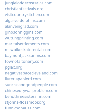
junglelodgecostarica.com
christianfestivals.org
visitcountrykitchen.com
algarve-dolphins.com
alanveingrad.com
ginosonhiggins.com
wutungprinting.com
maritalsettlements.com
milwbikeskaterental.com
baymontjacksonms.com
townofaltonany.com
pglax.org
negativespacecleveland.com
liuteriapaoletti.com
sunriseandgoodpeople.com
chinesedrywallproblem.com
bendthreesistersinn.com
stjohns-flossmoor.org
funnyboneusa.com