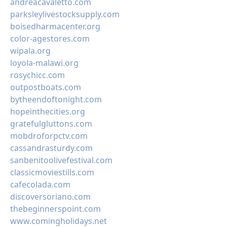
andreacavaletto.com
parksleylivestocksupply.com
boisedharmacenter.org
color-agestores.com
wipala.org
loyola-malawi.org
rosychicc.com
outpostboats.com
bytheendoftonight.com
hopeinthecities.org
gratefulgluttons.com
mobdroforpctv.com
cassandrasturdy.com
sanbenitoolivefestival.com
classicmoviestills.com
cafecolada.com
discoversoriano.com
thebeginnerspoint.com
www.comingholidays.net