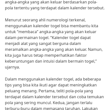
angka-angka yang akan keluar berdasarkan pola-
pola tertentu yang terdapat dalam kalender tersebut.
Menurut seorang ahli numerologi terkenal,
menggunakan kalender togel bisa membantu kita
untuk “membaca” angka-angka yang akan keluar
dalam permainan togel. “Kalender togel dapat
menjadi alat yang sangat berguna dalam
meramalkan angka-angka yang akan keluar. Namun,
kita juga harus tetap memperhatikan faktor
keberuntungan dan intuisi dalam bermain togel,”
ujarnya.
Dalam menggunakan kalender togel, ada beberapa
tips yang bisa kita ikuti agar dapat meningkatkan
peluang menang. Pertama, teliti pola-pola yang
terdapat dalam kalender tersebut dan coba temukan
pola yang sering muncul. Kedua, jangan terlalu
terburu-buru dalam memasang taruhan. Lakukan