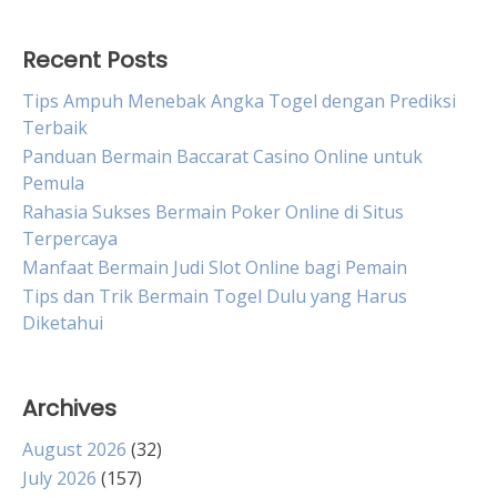
Recent Posts
Tips Ampuh Menebak Angka Togel dengan Prediksi
Terbaik
Panduan Bermain Baccarat Casino Online untuk
Pemula
Rahasia Sukses Bermain Poker Online di Situs
Terpercaya
Manfaat Bermain Judi Slot Online bagi Pemain
Tips dan Trik Bermain Togel Dulu yang Harus
Diketahui
Archives
August 2026
(32)
July 2026
(157)