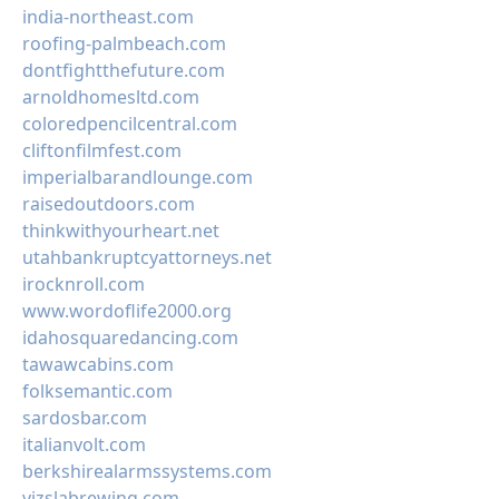
india-northeast.com
roofing-palmbeach.com
dontfightthefuture.com
arnoldhomesltd.com
coloredpencilcentral.com
cliftonfilmfest.com
imperialbarandlounge.com
raisedoutdoors.com
thinkwithyourheart.net
utahbankruptcyattorneys.net
irocknroll.com
www.wordoflife2000.org
idahosquaredancing.com
tawawcabins.com
folksemantic.com
sardosbar.com
italianvolt.com
berkshirealarmssystems.com
vizslabrewing.com