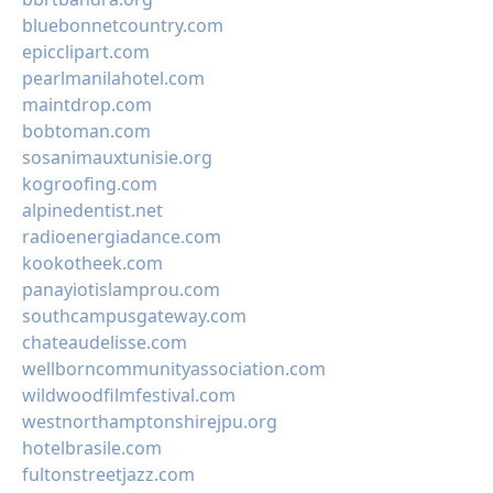
bluebonnetcountry.com
epicclipart.com
pearlmanilahotel.com
maintdrop.com
bobtoman.com
sosanimauxtunisie.org
kogroofing.com
alpinedentist.net
radioenergiadance.com
kookotheek.com
panayiotislamprou.com
southcampusgateway.com
chateaudelisse.com
wellborncommunityassociation.com
wildwoodfilmfestival.com
westnorthamptonshirejpu.org
hotelbrasile.com
fultonstreetjazz.com