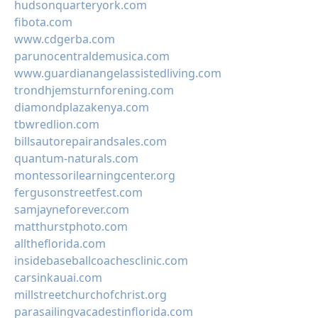
hudsonquarteryork.com
fibota.com
www.cdgerba.com
parunocentraldemusica.com
www.guardianangelassistedliving.com
trondhjemsturnforening.com
diamondplazakenya.com
tbwredlion.com
billsautorepairandsales.com
quantum-naturals.com
montessorilearningcenter.org
fergusonstreetfest.com
samjayneforever.com
matthurstphoto.com
alltheflorida.com
insidebaseballcoachesclinic.com
carsinkauai.com
millstreetchurchofchrist.org
parasailingvacadestinflorida.com