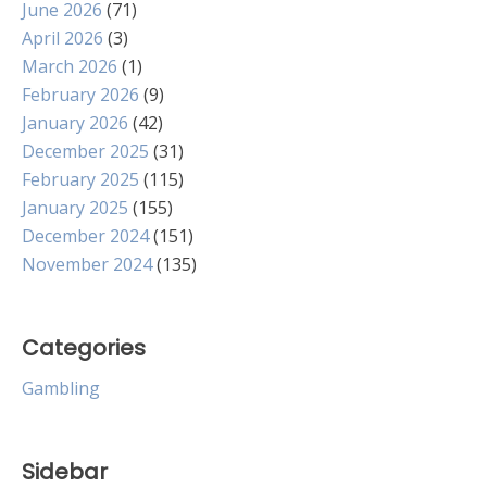
June 2026
(71)
April 2026
(3)
March 2026
(1)
February 2026
(9)
January 2026
(42)
December 2025
(31)
February 2025
(115)
January 2025
(155)
December 2024
(151)
November 2024
(135)
Categories
Gambling
Sidebar