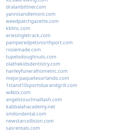
dralanbittner.com
yannisandlemoni.com
weedpatchgazette.com
kblinc.com
eriesingletrack.com
pamperedpetsnorthport.com
rosiemade.com
tupelodoughnuts.com
olathekidsdentistry.com
hanleyfuneralhomeinc.com
mejorpaquetesorlando.com
1stand10sportsbarandgrill.com
w4btx.com
angelstouchnaillash.com
kabbalahacademy.net
smilondental.com
newstarcollision.com
sasrentals.com