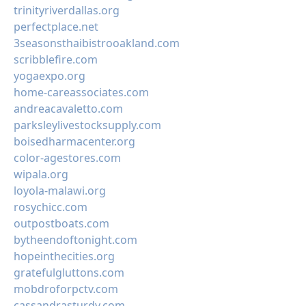
trinityriverdallas.org
perfectplace.net
3seasonsthaibistrooakland.com
scribblefire.com
yogaexpo.org
home-careassociates.com
andreacavaletto.com
parksleylivestocksupply.com
boisedharmacenter.org
color-agestores.com
wipala.org
loyola-malawi.org
rosychicc.com
outpostboats.com
bytheendoftonight.com
hopeinthecities.org
gratefulgluttons.com
mobdroforpctv.com
cassandrasturdy.com