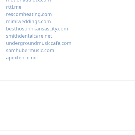
rttl.me
rescomheating.com
mimiweddings.com
besthostinnkansascity.com
smithdentalcare.net
undergroundmusiccafe.com
samhubermusic.com
apexfence.net