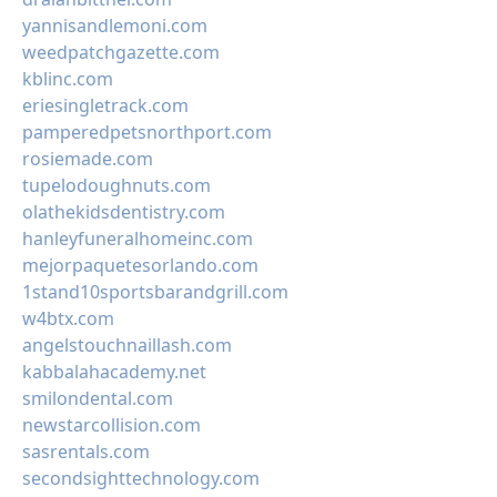
yannisandlemoni.com
weedpatchgazette.com
kblinc.com
eriesingletrack.com
pamperedpetsnorthport.com
rosiemade.com
tupelodoughnuts.com
olathekidsdentistry.com
hanleyfuneralhomeinc.com
mejorpaquetesorlando.com
1stand10sportsbarandgrill.com
w4btx.com
angelstouchnaillash.com
kabbalahacademy.net
smilondental.com
newstarcollision.com
sasrentals.com
secondsighttechnology.com