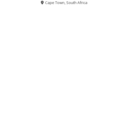
Cape Town, South Africa