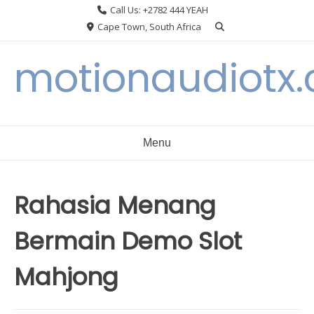
Skip
Call Us: +2782 444 YEAH
to
Cape Town, South Africa
content
motionaudiotx
Menu
Rahasia Menang
Bermain Demo Slot
Mahjong