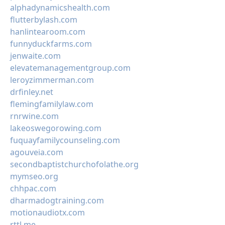
alphadynamicshealth.com
flutterbylash.com
hanlintearoom.com
funnyduckfarms.com
jenwaite.com
elevatemanagementgroup.com
leroyzimmerman.com
drfinley.net
flemingfamilylaw.com
rnrwine.com
lakeoswegorowing.com
fuquayfamilycounseling.com
agouveia.com
secondbaptistchurchofolathe.org
mymseo.org
chhpac.com
dharmadogtraining.com
motionaudiotx.com
rttl.me