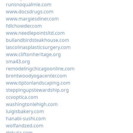
runsnoqualmie.com
www.docsdrugs.com
www.margiesdiner.com
fdlchowder.com
www.needlepointsltd.com
bullandbirdsteakhouse.com
lascolinasplasticsurgery.com
www.cliftonheritage.org
sma43.org
remodelingchicagoonline.com
brentwoodyogacenter.com
www.tiptonlandscaping.com
steppingupstewardship.org
ccvoptica.com
washingtonlehigh.com
luigisbakery.com
hanabi-sushi.com
wolfandzed.com
dekuta.com