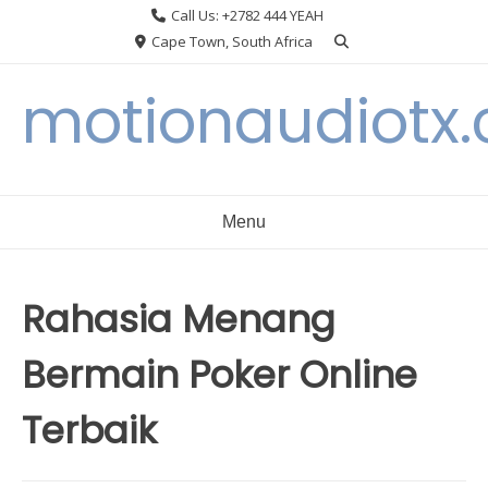
Skip
Call Us: +2782 444 YEAH
to
Cape Town, South Africa
content
motionaudiotx
Menu
Rahasia Menang
Bermain Poker Online
Terbaik