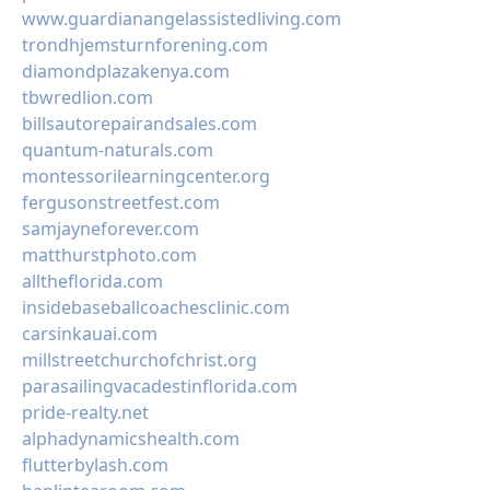
www.guardianangelassistedliving.com
trondhjemsturnforening.com
diamondplazakenya.com
tbwredlion.com
billsautorepairandsales.com
quantum-naturals.com
montessorilearningcenter.org
fergusonstreetfest.com
samjayneforever.com
matthurstphoto.com
alltheflorida.com
insidebaseballcoachesclinic.com
carsinkauai.com
millstreetchurchofchrist.org
parasailingvacadestinflorida.com
pride-realty.net
alphadynamicshealth.com
flutterbylash.com