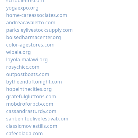
scribblefire.com
yogaexpo.org
home-careassociates.com
andreacavaletto.com
parksleylivestocksupply.com
boisedharmacenter.org
color-agestores.com
wipala.org
loyola-malawi.org
rosychicc.com
outpostboats.com
bytheendoftonight.com
hopeinthecities.org
gratefulgluttons.com
mobdroforpctv.com
cassandrasturdy.com
sanbenitoolivefestival.com
classicmoviestills.com
cafecolada.com