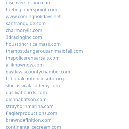
discoversoriano.com
thebeginnerspoint.com
www.comingholidays.net
sanfranguide.com
charmoryllc.com
3dracinginc.com
houstoncriticalmass.com
themostdangerousanimalofall.com
thepolicerehearsals.com
alliknownow.com
eastlewiscountychamber.com
tribunalcontenciosobc.org
sloclassicalacademy.com
dasilvaboards.com
glennabatson.com
strayhornmarina.com
flaglerproductions.com
brawndefinition.com
continentalicecream.com