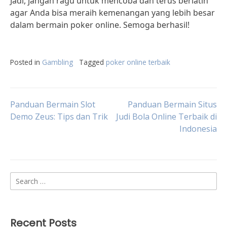
Jadi, jangan ragu untuk mencoba dan terus berlatih
agar Anda bisa meraih kemenangan yang lebih besar
dalam bermain poker online. Semoga berhasil!
Posted in
Gambling
Tagged
poker online terbaik
Post
Panduan Bermain Slot
Panduan Bermain Situs
Demo Zeus: Tips dan Trik
Judi Bola Online Terbaik di
Indonesia
navigation
Search
for:
Recent Posts