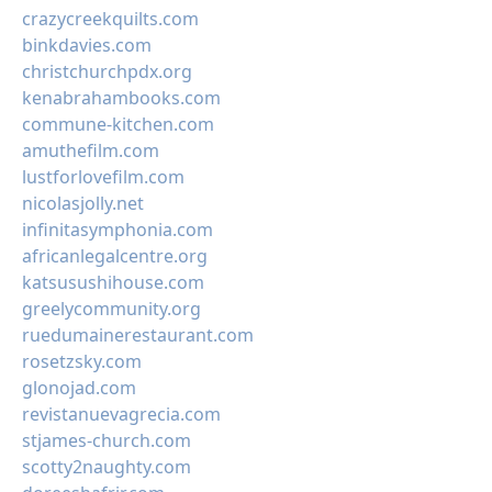
crazycreekquilts.com
binkdavies.com
christchurchpdx.org
kenabrahambooks.com
commune-kitchen.com
amuthefilm.com
lustforlovefilm.com
nicolasjolly.net
infinitasymphonia.com
africanlegalcentre.org
katsusushihouse.com
greelycommunity.org
ruedumainerestaurant.com
rosetzsky.com
glonojad.com
revistanuevagrecia.com
stjames-church.com
scotty2naughty.com