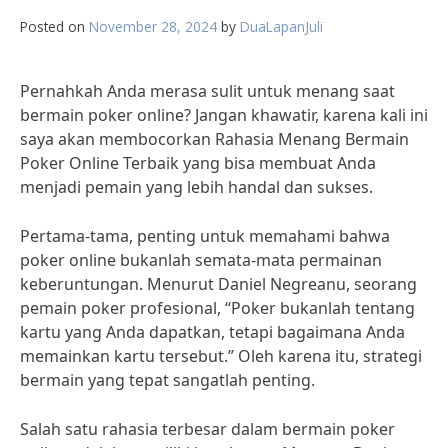
Posted on
November 28, 2024
by
DuaLapanJuli
Pernahkah Anda merasa sulit untuk menang saat
bermain poker online? Jangan khawatir, karena kali ini
saya akan membocorkan Rahasia Menang Bermain
Poker Online Terbaik yang bisa membuat Anda
menjadi pemain yang lebih handal dan sukses.
Pertama-tama, penting untuk memahami bahwa
poker online bukanlah semata-mata permainan
keberuntungan. Menurut Daniel Negreanu, seorang
pemain poker profesional, “Poker bukanlah tentang
kartu yang Anda dapatkan, tetapi bagaimana Anda
memainkan kartu tersebut.” Oleh karena itu, strategi
bermain yang tepat sangatlah penting.
Salah satu rahasia terbesar dalam bermain poker