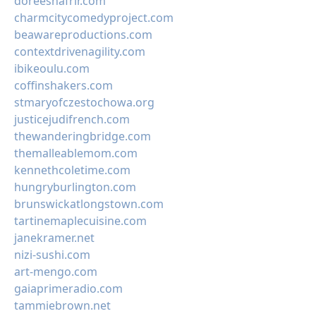
doreeshafrir.com
charmcitycomedyproject.com
beawareproductions.com
contextdrivenagility.com
ibikeoulu.com
coffinshakers.com
stmaryofczestochowa.org
justicejudifrench.com
thewanderingbridge.com
themalleablemom.com
kennethcoletime.com
hungryburlington.com
brunswickatlongstown.com
tartinemaplecuisine.com
janekramer.net
nizi-sushi.com
art-mengo.com
gaiaprimeradio.com
tammiebrown.net