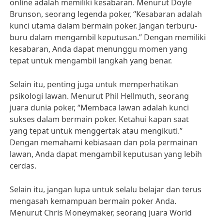
online adalah memiliki kesabaran. Menurut Doyle
Brunson, seorang legenda poker, “Kesabaran adalah
kunci utama dalam bermain poker. Jangan terburu-
buru dalam mengambil keputusan.” Dengan memiliki
kesabaran, Anda dapat menunggu momen yang
tepat untuk mengambil langkah yang benar.
Selain itu, penting juga untuk memperhatikan
psikologi lawan. Menurut Phil Hellmuth, seorang
juara dunia poker, “Membaca lawan adalah kunci
sukses dalam bermain poker. Ketahui kapan saat
yang tepat untuk menggertak atau mengikuti.”
Dengan memahami kebiasaan dan pola permainan
lawan, Anda dapat mengambil keputusan yang lebih
cerdas.
Selain itu, jangan lupa untuk selalu belajar dan terus
mengasah kemampuan bermain poker Anda.
Menurut Chris Moneymaker, seorang juara World