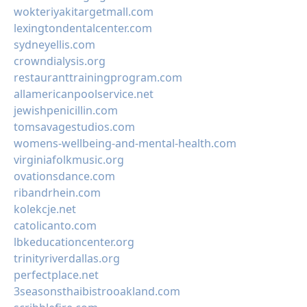
wokteriyakitargetmall.com
lexingtondentalcenter.com
sydneyellis.com
crowndialysis.org
restauranttrainingprogram.com
allamericanpoolservice.net
jewishpenicillin.com
tomsavagestudios.com
womens-wellbeing-and-mental-health.com
virginiafolkmusic.org
ovationsdance.com
ribandrhein.com
kolekcje.net
catolicanto.com
lbkeducationcenter.org
trinityriverdallas.org
perfectplace.net
3seasonsthaibistrooakland.com